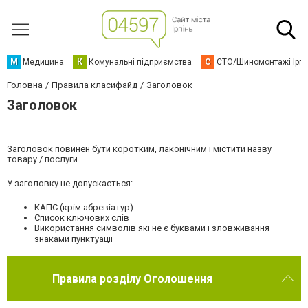
М
Медицина
К
Комунальні підприємства
С
СТО/Шиномонтажі Ірп
Головна
Правила класифайд
Заголовок
Заголовок
Заголовок повинен бути коротким, лаконічним і містити назву
товару / послуги.
У заголовку не допускається:
КАПС (крім абревіатур)
Список ключових слів
Використання символів які не є буквами і зловживання
знаками пунктуації
Правила розділу Оголошення