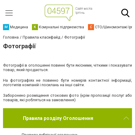
М
Медицина
К
Комунальні підприємства
С
СТО/Шиномонтажі Ірп
Головна
Правила класифайд
Фотографії
Фотографії
Фотографії в оголошенні повинні бути якісними, чіткими і показувати
товар, який продається.
На фотографіях не повинно бути номерів контактної інформації,
логотипів компаній і посилань на інші сайти.
Заборонено розміщення стокових фото (крім пропозиції послуг або
товарів, які робляться на замовлення)
Правила розділу Оголошення
Правила публікації оголошень