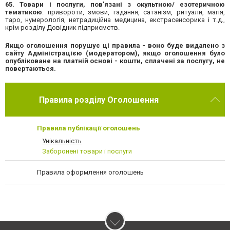
65. Товари і послуги, пов'язані з окультною/ езотеричною
тематикою
: привороти, змови, гадання, сатанізм, ритуали, магія,
таро, нумерологія, нетрадиційна медицина, екстрасенсорика і т.д.,
крім розділу Довідник підприємств.
Якщо оголошення порушує ці правила - воно буде видалено з
сайту Адміністрацією (модератором), якщо оголошення було
опубліковане на платній основі - кошти, сплачені за послугу, не
повертаються.
Правила розділу Оголошення
Правила публікації оголошень
Унікальність
Заборонені товари і послуги
Правила оформлення оголошень