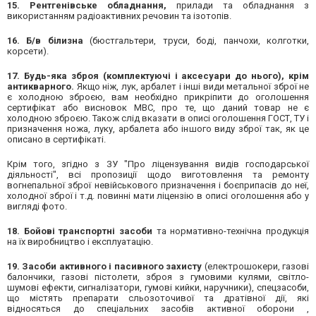
15. Рентгенівське обладнання,
прилади та обладнання з
використанням радіоактивних речовин та ізотопів.
16. Б/в білизна
(бюстгальтери, труси, боді, панчохи, колготки,
корсети).
17. Будь-яка зброя (комплектуючі і аксесуари до нього), крім
антикварного.
Якщо ніж, лук, арбалет і інші види метальної зброї не
є холодною зброєю, вам необхідно прикріпити до оголошення
сертифікат або висновок МВС, про те, що даний товар не є
холодною зброєю. Також слід вказати в описі оголошення ГОСТ, ТУ і
призначення ножа, луку, арбалета або іншого виду зброї так, як це
описано в сертифікаті.
Крім того, згідно з ЗУ "Про ліцензування видів господарської
діяльності", всі пропозиції щодо виготовлення та ремонту
вогнепальної зброї невійськового призначення і боєприпасів до неї,
холодної зброї і т.д. повинні мати ліцензію в описі оголошення або у
вигляді фото.
18. Бойові транспортні засоби
та нормативно-технічна продукція
на їх виробництво і експлуатацію.
19. Засоби активного і пасивного захисту
(електрошокери, газові
балончики, газові пістолети, зброя з гумовими кулями, світло-
шумові ефекти, сигналізатори, гумові кийки, наручники), спецзасоби,
що містять препарати сльозоточивої та дратівної дії, які
відносяться до спеціальних засобів активної оборони ,