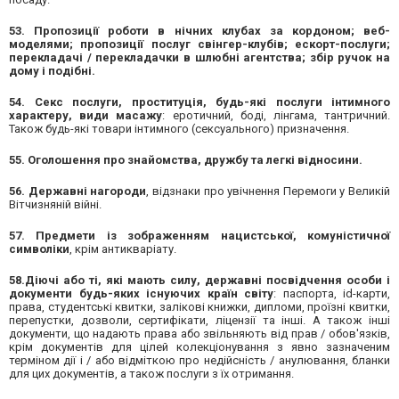
53. Пропозиції роботи в нічних клубах за кордоном; веб-
моделями; пропозиції послуг свінгер-клубів; ескорт-послуги;
перекладачі / перекладачки в шлюбні агентства; збір ручок на
дому і подібні.
54. Секс послуги, проституція, будь-які послуги інтимного
характеру, види масажу
: еротичний, боді, лінгама, тантричний.
Також будь-які товари інтимного (сексуального) призначення.
55. Оголошення про знайомства, дружбу та легкі відносини.
56. Державні нагороди
, відзнаки про увічнення Перемоги у Великій
Вітчизняній війні.
57. Предмети із зображенням нацистської, комуністичної
символіки
, крім антикваріату.
58.Діючі або ті, які мають силу, державні посвідчення особи і
документи будь-яких існуючих країн світу
: паспорта, id-карти,
права, студентські квитки, залікові книжки, дипломи, проїзні квитки,
перепустки, дозволи, сертифікати, ліцензії та інші. А також інші
документи, що надають права або звільняють від прав / обов'язків,
крім документів для цілей колекціонування з явно зазначеним
терміном дії і / або відміткою про недійсність / анулювання, бланки
для цих документів, а також послуги з їх отримання.