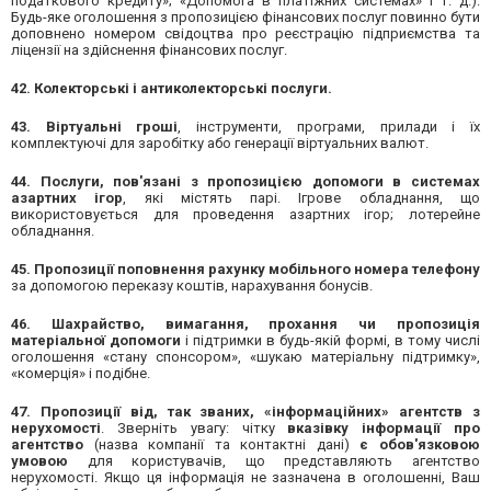
податкового кредиту»; «Допомога в платіжних системах» і т. д.).
Будь-яке оголошення з пропозицією фінансових послуг повинно бути
доповнено номером свідоцтва про реєстрацію підприємства та
ліцензії на здійснення фінансових послуг.
42. Колекторські і антиколекторські послуги.
43. Віртуальні гроші
, інструменти, програми, прилади і їх
комплектуючі для заробітку або генерації віртуальних валют.
44. Послуги, пов'язані з пропозицією допомоги в системах
азартних ігор
, які містять парі. Ігрове обладнання, що
використовується для проведення азартних ігор; лотерейне
обладнання.
45. Пропозиції поповнення рахунку мобільного номера телефону
за допомогою переказу коштів, нарахування бонусів.
46. ​​Шахрайство, вимагання, прохання чи пропозиція
матеріальної допомоги
і підтримки в будь-якій формі, в тому числі
оголошення «стану спонсором», «шукаю матеріальну підтримку»,
«комерція» і подібне.
47. Пропозиції від, так званих, «інформаційних» агентств з
нерухомості
. Зверніть увагу: чітку
вказівку інформації про
агентство
(назва компанії та контактні дані)
є обов'язковою
умовою
для користувачів, що представляють агентство
нерухомості. Якщо ця інформація не зазначена в оголошенні, Ваш