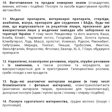
10. Виготовлення та продаж номерних знаків
(стандартних,
іменних, елітних і подібне). Послуги та засоби відмотування пробігу
автомобіля.
11. Медичні препарати, ветеринарні препарати, стероїди,
анаболіки, віагра, препарати для схуднення і БАДи,
будь-які
ліки,
що відпускаються за рецептом лікаря,
призначені для
використання лише у медичних закладах
або заборонені на
території України.
У тому числі: Ремдесевір та його аналоги, Баша,
Бомба, Білайт, Чарівний лотос, Голдлайн, Дали, Золота кулька,
Кленбутерол, Ліда, Miaozi, орлістат, Ксенікал, Рідкісні, Рімонабант,
Сибутрамін, Меридіа, Тонгкат, Тяньши, Турбослим, Фенітоїн,
Фенолфталеїн, Флукостеін, Фітолакс, Евалар, XL-S, 7 Days, збуджуючі
препарати.
12. Наркотичні, психотропні речовини, отрути, отруйні речовини
і їх замінники,
а також рослини та інгредієнти, що
використовуються для їх приготування. Галюциногенні рослини,
гриби і похідні з них продукти.
13. Будь-які анатомічні матеріали людини
(в тому числі
біоімплантати і фетальні матеріали),
ксенотрансплантанти
(анатомічні матеріали тварин, призначені для трансплантації),
донорські послуги (здам / куплю кров / плазму / сперму і подібне).
14. Послуги сурогатного материнства,
грудне молоко (пошук і
пропозиція).