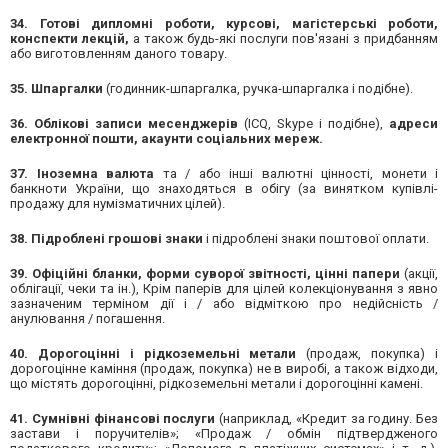
34. Готові дипломні роботи, курсові, магістерські роботи,
конспекти лекцій,
а також будь-які послуги пов'язані з придбанням
або виготовленням даного товару.
35. Шпаргалки
(годинник-шпаргалка, ручка-шпаргалка і подібне).
36. Облікові записи месенджерів
(ICQ, Skype і подібне),
адреси
електронної пошти, акаунти соціальних мереж.
37. Іноземна валюта
та / або інші валютні цінності, монети і
банкноти України, що знаходяться в обігу (за винятком купівлі-
продажу для нумізматичних цілей).
38. Підроблені грошові знаки
і підроблені знаки поштової оплати.
39. Офіційні бланки, форми суворої звітності, цінні папери
(акції,
облігації, чеки та ін.), Крім паперів для цілей колекціонування з явно
зазначеним терміном дії і / або відміткою про недійсність /
анулювання / погашення.
40. Дорогоцінні і рідкоземельні метали
(продаж, покупка) і
дорогоцінне каміння (продаж, покупка) не в виробі, а також відходи,
що містять дорогоцінні, рідкоземельні метали і дорогоцінні камені.
41. Сумнівні фінансові послуги
(наприклад, «Кредит за годину. Без
застави і поручителів»; «Продаж / обмін підтвердженого