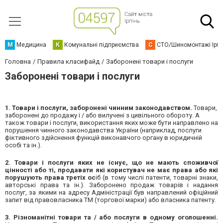
М
Медицина
К
Комунальні підприємства
С
СТО/Шиномонтажі Ірп
Головна
Правила класифайд
Заборонені товари і послуги
Заборонені товари і послуги
1. Товари і послуги, заборонені чинним законодавством.
Товари,
заборонені до продажу і / або вилучені з цивільного обороту. А
також товари і послуги, використання яких може бути направлено на
порушення чинного законодавства України (наприклад, послуги
фіктивного здійснення функцій виконавчого органу в юридичній
особі та ін.).
2. Товари і послуги яких не існує, що не мають споживчої
цінності або ті, продавати які користувач не має права або які
порушують права третіх ос
іб (в тому числі патенти, товарні знаки,
авторські права та ін.). Заборонено продаж товарів і надання
послуг, за якими на адресу Адміністрації був направлений офіційний
запит від правовласника ТМ (торгової марки) або власника патенту.
3. Різноманітні товари та / або послуги в одному оголошенні.