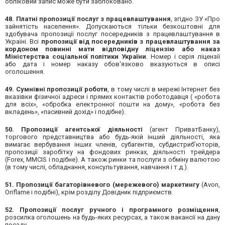
обліковий запис може бути заблоковано.
48. Платні пропозиції послуг з працевлаштування
, згідно ЗУ «Про
зайнятість населення». Допускаються тільки безкоштовні для
здобувача пропозиції послуг посередників з працевлаштування в
Україні. Всі
пропозиції від посередників з працевлаштування за
кордоном повинні мати відповідну ліцензію або наказ
Міністерства соціальної політики України
. Номер і серія ліцензії
або дата і номер наказу обов'язково вказуються в описі
оголошення.
49. Сумнівні пропозиції роботи
, в тому числі в мережі Інтернет без
вказівки фізичної адреси і прямих контактів роботодавця ( «робота
для всіх», «обробка електронної пошти на дому», «робота без
вкладень», «пасивний дохід» і подібне).
50. Пропозиції агентської діяльності
(агент ПриватБанку),
торгового представництва або будь-якій інший діяльності, яка
вимагає вербування інших членів, субагентів, субдистриб’юторів,
пропозиції заробітку на фондових ринках, діяльності трейдера
(Forex, MMCIS і подібне). А також ринки та послуги з обміну валютою
(в тому числі, обладнання, консультування, навчання і т.д.).
51. Пропозиції багаторівневого (мережевого) маркетингу
(Avon,
Oriflame і подібні), крім розділу Довідник підприємств.
52. Пропозиції послуг ручного і програмного розміщення
,
розсилка оголошень на будь-яких ресурсах, а також вакансії на дану
посаду.