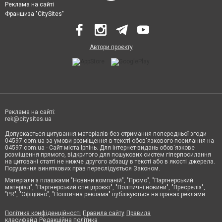
Реклама на сайті
Франшиза "CitySites"
Автори проєкту
Реклама на сайті:
rek@citysites.ua
Допускається цитування матеріалів без отримання попередньої згоди
04597.com.ua за умови розміщення в тексті обов'язкового посилання на
04597.com.ua - Сайт міста Ірпінь. Для інтернет-видань обов'язкове
розміщення прямого, відкритого для пошукових систем гіперпосилання
на цитовані статті не нижче другого абзацу в тексті або в якості джерела.
Порушення виняткових прав переслідується Законом.
Матеріали з плашками "Новини компаній", "Промо", "Партнерський
матеріал", "Партнерський спецпроєкт", "Політичні новини", "Пресреліз",
"PR", "Офіційно", "Політична реклама" публікуються на правах реклами.
Політика конфіденційності
Правила сайту
Правила
класифайд
Редакційна політика