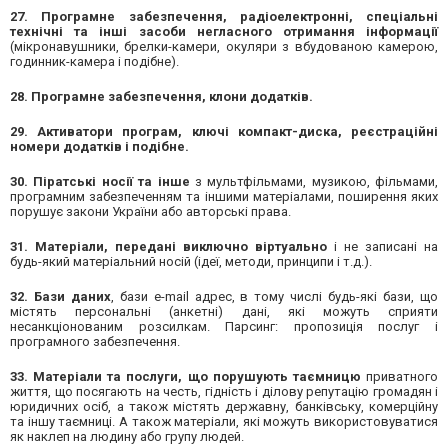
27. Програмне забезпечення, радіоелектронні, спеціальні
технічні та інші засоби негласного отримання інформації
(мікронавушники, брелки-камери, окуляри з вбудованою камерою,
годинник-камера і подібне).
28. Програмне забезпечення, клони додатків.
29. Активатори програм, ключі компакт-диска, реєстраційні
номери додатків і подібне.
30. Піратські носії та інше
з мультфільмами, музикою, фільмами,
програмним забезпеченням та іншими матеріалами, поширення яких
порушує закони України або авторські права.
31. Матеріали, передані виключно віртуально
і не записані на
будь-який матеріальний носій (ідеї, методи, принципи і т.д.).
32. Бази даних
, бази e-mail адрес, в тому числі будь-які бази, що
містять персональні (анкетні) дані, які можуть сприяти
несанкціонованим розсилкам. Парсинг: пропозиція послуг і
програмного забезпечення.
33. Матеріали та послуги, що порушують таємницю
приватного
життя, що посягають на честь, гідність і ділову репутацію громадян і
юридичних осіб, а також містять державну, банківську, комерційну
та іншу таємниці. А також матеріали, які можуть використовуватися
як наклеп на людину або групу людей.