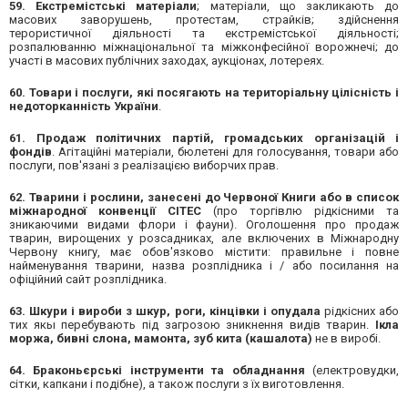
59. Екстремістські матеріали
; матеріали, що закликають до
масових заворушень, протестам, страйків; здійснення
терористичної діяльності та екстремістської діяльності;
розпалюванню міжнаціональної та міжконфесійної ворожнечі; до
участі в масових публічних заходах, аукціонах, лотереях.
60. Товари і послуги, які посягають на територіальну цілісність і
недоторканність України
.
61. Продаж політичних партій, громадських організацій і
фондів
. Агітаційні матеріали, бюлетені для голосування, товари або
послуги, пов'язані з реалізацією виборчих прав.
62. Тварини і рослини, занесені до Червоної Книги або в список
міжнародної конвенції СІТЕС
(про торгівлю рідкісними та
зникаючими видами флори і фауни). Оголошення про продаж
тварин, вирощених у розсадниках, але включених в Міжнародну
Червону книгу, має обов'язково містити: правильне і повне
найменування тварини, назва розплідника і / або посилання на
офіційний сайт розплідника.
63. Шкури і вироби з шкур, роги, кінцівки і опудала
рідкісних або
тих якы перебувають під загрозою зникнення видів тварин.
Ікла
моржа, бивні слона, мамонта, зуб кита (кашалота)
не в виробі.
64. Браконьєрські інструменти та обладнання
(електровудки,
сітки, капкани і подібне), а також послуги з їх виготовлення.