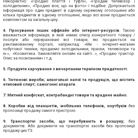
Некоректно: «Продаю плаття і туфлі», «Продам телевізор і
холодильник», «Продаю все, що на фото» і подібне. Допускається
інформація про один предмет в одному окремому оголошенні або
кілька предметів в одному оголошенні, якщо всі вони продаються
комплектом за загальну ціну.
4. Просування інших оффлайн або інтернет-ресурсів.
Такою
вважається інформація, в якій немає опису конкретного товару /
послуги або перераховані всі товари, які продаються на
рекламованому порталі, наприклад: «Ми - інтернет-магазин
побутової техніки, продаємо холодильники, праски, телевізори та
ін.», «Косметика. Замовляйте онлайн на сайті...», «Продаю трактор.
Опис за посиланням» і т.д.
5. Продукти харчування з вичерпаним терміном придатності.
6. Тютюнові вироби; алкогольні напої та продукція, що містить
етиловий спирт; самогонні апарати.
7. Митний конфіскат, контрабандні товари та крадене майно.
8. Коробки від планшетів, мобільних телефонів, ноутбуків
без
пропозиції продажу самого пристрою.
9. Транспортні засоби, що перебувають в розшуку;
без
документів. Або документи на транспортні засоби без пропозиції
продажу цих ТЗ.