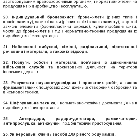
застосовуваним правоохоронними органами, і нормативно-технічна
продукція на їх виробництво і експлуатацію.
20. Індивідуальний бронезахист:
бронежилети (різних типів і
класів захисту), захисні каски (різних типів і класів захисту), жорсткі
захисні елементи (бронепластини окремо), куленепробивні щити,
чохли до бронежилетів і т.д і нормативно-технічна продукція на їх
виробництво і експлуатацію ..
21. Небезпечні вибухові, хімічні, радіоактивні, піротехнічні
речовини і матеріали, а також їх відходи.
22. Послуги, роботи і матеріали, пов'язані із здійсненням
військової служби
та воєнізованої діяльності на території
іноземних держав.
23. Результати науково-дослідних і проектних робіт
, а також
фундаментальних пошукових досліджень зі створення озброєння та
військової техніки.
24. Шифрувальна техніка
, і нормативно-технічна документація на її
виробництво і використання.
25. Антирадари, радари-детектори, рамки-шторки,
антипрослушка, антижучки
і подібні технічні пристосування.
26. Універсальні ключі / засоби
для різного роду замків.