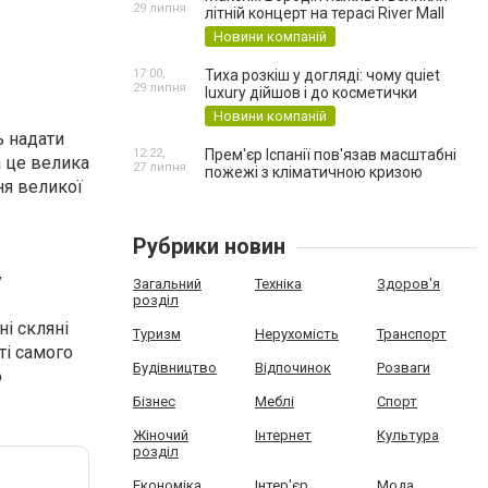
29 липня
літній концерт на терасі River Mall
Новини компаній
17:00,
Тиха розкіш у догляді: чому quiet
29 липня
luxury дійшов і до косметички
Новини компаній
ь надати
12:22,
Прем'єр Іспанії пов'язав масштабні
а це велика
27 липня
пожежі з кліматичною кризою
ня великої
Рубрики новин
у
Загальний
Техніка
Здоров'я
розділ
і скляні
Туризм
Нерухомість
Транспорт
ті самого
Будівництво
Відпочинок
Розваги
о
Бізнес
Меблі
Спорт
Жіночий
Інтернет
Культура
розділ
Економіка
Інтер'єр
Мода