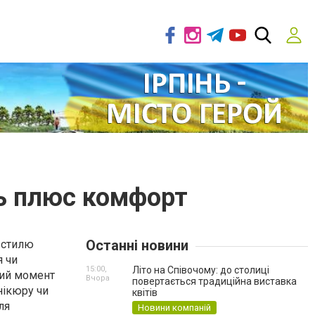
ть плюс комфорт
Останні новини
 стилю
я
чи
15:00,
Літо на Співочому: до столиці
вий момент
Вчора
повертається традиційна виставка
нікюру чи
квітів
ля
Новини компаній