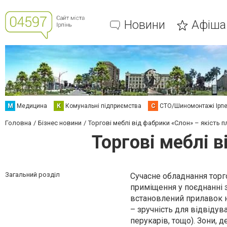
Новини
Афіша
М
Медицина
К
Комунальні підприємства
С
СТО/Шиномонтажі Ірп
Головна
Бізнес новини
Торгові меблі від фабрики «Слон» – якість
Торгові меблі 
Загальний розділ
Сучасне обладнання торг
приміщення у поєднанні 
встановлений прилавок 
– зручність для відвідув
перукарів, тощо). Зони, 