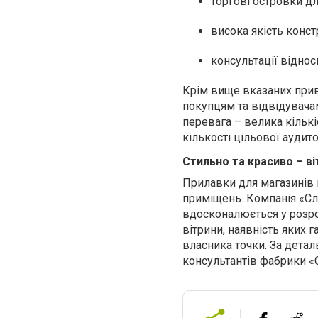
торгові островки дл
висока якість конс
консультації віднос
Крім вище вказаних прив
покупцям та відвідувача
перевага – велика кількі
кількості цільової аудитор
Стильно та красиво – ві
Прилавки для магазинів
приміщень. Компанія «Сло
вдосконалюється у розроб
вітрини, наявність яких 
власника точки. За дета
консультантів фабрики «С