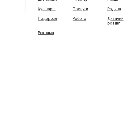
Кулінарія
Послуги
Родина
Подорожі
Робота
Дитячий
розділ
Реклама