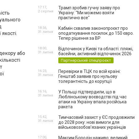
17:17,
Трамп зробив гучну заяву про
2 серпня
ість
Україну: "Ми можемо взяти
практично все"
дуального
д
18:56,
Кабмін схвалив законопроєкт про
31 липня
якості.
оподаткування посилок до 150 євро.
Тепер рішення за ВР
18:00,
Відпочинок у Києві та області: пляжі,
 декору або
31 липня
басейни, активний відпочинок 2026
ількості
Партнерський спецпроєкт
т
16:23,
Перевірки в ТЦК по всій країні:
ої
31 липня
Генштаб заявив про нульову
толерантність до корупції
16:16,
У Польщі підтвердили, що в
31 липня
Люблінському воєводстві під час
атаки на Україну впала російська
ракета
15:42,
Тимчасовий захист у ЄС продовжили
31 липня
до 2028 року: нові вимоги для
військовозобов’язаних українців
17:00,
Максим Бородін наживо: великий