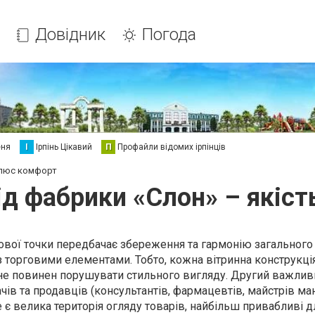
Довідник
Погода
еня
І
Ірпінь Цікавий
П
Профайли відомих ірпінців
 плюс комфорт
від фабрики «Слон» – якіс
ової точки передбачає збереження та гармонію загального
з торговими елементами. Тобто, кожна
вітринна конструкці
не повинен порушувати стильного вигляду. Другий важли
ачів та продавців (консультантів, фармацевтів, майстрів ма
де є велика територія огляду товарів, найбільш привабливі д