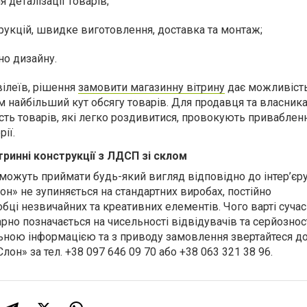
я деталізації товарів;
трукцій, швидке виготовлення, доставка та монтаж;
но дизайну.
ілеїв, рішення
замовити магазинну вітрину
дає можливіст
м найбільший кут обсягу товарів. Для продавця та власник
сть товарів, які легко роздивитися, провокують приваблен
ії.
тринні конструкції з ЛДСП зі склом
можуть приймати
будь-який вигляд відповідно до інтер’єр
н» не зупиняється на стандартних виробах, постійно
ці незвичайних та креативних елементів. Чого варті сучасн
гарно позначається на чисельності відвідувачів та серйознос
льною інформацією та з приводу замовлення звертайтеся д
лон» за тел. +38 097 646 09 70 або +38 063 321 38 96.