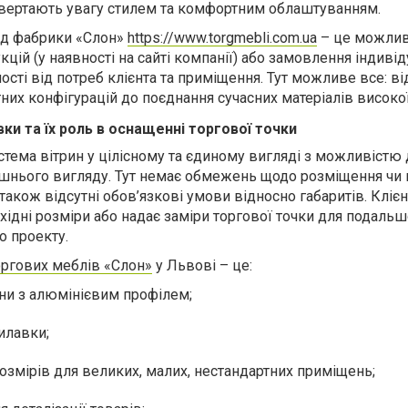
ивертають увагу стилем та комфортним облаштуванням.
д фабрики «Слон»
https://www.torgmebli.com.ua
– це можлив
кцій (у наявності на сайті компанії) або замовлення індиві
сті від потреб клієнта та приміщення. Тут можливе все: ві
их конфігурацій до поєднання сучасних матеріалів високої 
ки та їх роль в оснащенні торгової точки
стема вітрин у цілісному та єдиному вигляді з можливістю
шнього вигляду. Тут немає обмежень щодо розміщення чи к
 також відсутні обов’язкові умови відносно габаритів. Клієн
ідні розміри або надає заміри торгової точки для подальш
о проекту.
оргових меблів «Слон»
у Львові – це:
ини
з алюмінієвим профілем;
рилавки;
озмірів для великих, малих, нестандартних приміщень;