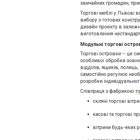
звичайних громадян, пр
Торгові меблі у Львові
ві
вибору з готових констру
дизайн-проекту в залежно
виготовлення нестандартн
Модульні торгові остров
Торгові островки
– це си
особливої обробки зовні
відділів, ящиків, полиць,
самостійно регулює необх
розробки індивідуальног
Співпраця з фабрикою
т
скляні торгові вітр
касові та торгові п
вітрини будь-яких р