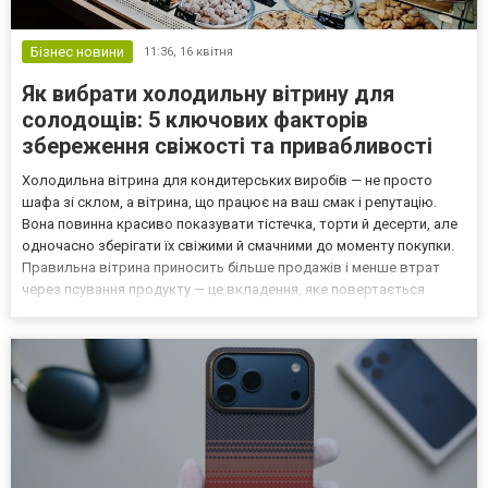
Бізнес новини
11:36,
16 квітня
Як вибрати холодильну вітрину для
солодощів: 5 ключових факторів
збереження свіжості та привабливості
Холодильна вітрина для кондитерських виробів — не просто
шафа зі склом, а вітрина, що працює на ваш смак і репутацію.
Вона повинна красиво показувати тістечка, торти й десерти, але
одночасно зберігати їх свіжими й смачними до моменту покупки.
Правильна вітрина приносить більше продажів і менше втрат
через псування продукту — це вкладення, яке повертається
щодня. На ринку багато моделей, тож легко загубитися в
асортименті. Щоб обрати вітрину, яка реально пі...