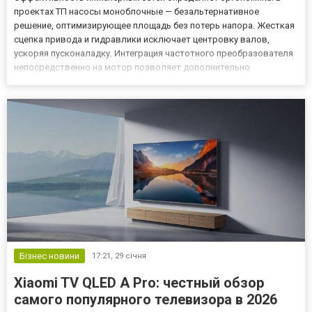
проектах ТП насосы моноблочные — безальтернативное
решение, оптимизирующее площадь без потерь напора. Жесткая
сцепка привода и гидравлики исключает центровку валов,
ускоряя пусконаладку. Интеграция частотного преобразователя
непосредственно на мотор позволяет дополнительно
автоматизировать поддержание давления без монтажа
громоздких внешних шкафов управления. Специфика
промсектора Производство требует...
Бізнес новини
17:21,
29 січня
Xiaomi TV QLED A Pro: честный обзор
самого популярного телевизора в 2026