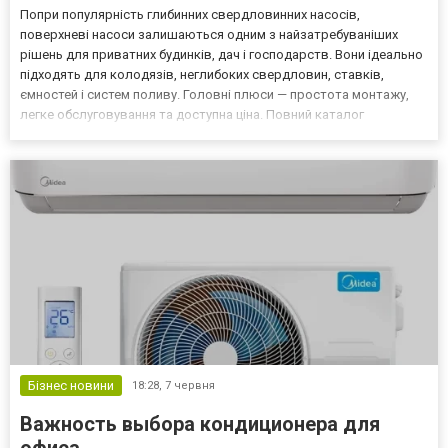
Попри популярність глибинних свердловинних насосів,
поверхневі насоси залишаються одним з найзатребуваніших
рішень для приватних будинків, дач і господарств. Вони ідеально
підходять для колодязів, неглибоких свердловин, ставків,
ємностей і систем поливу. Головні плюси — простота монтажу,
легке обслуговування та доступна ціна. Повний каталог
поверхневих насосів доступний тут: Поверхневі насоси в
Aquatorg. Детальний огляд сучасних моделей також читайте на
05...
Бізнес новини
18:28,
7 червня
Важность выбора кондиционера для