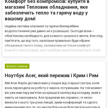
Комфорт без компромісів: купуйте в
магазині Тепловик обладнання, яке
забезпечить тепло та гарячу воду у
вашому домі
Надійна система опалення та гаряче безперебійне
водопостачання уже давно не є розкішшю. Сьогодні вони –
обов'язкова необхідність для кожного сучасного житла. Але слід
пам'ятати, що від того, наскільки правильно буде обране
обладнання такого плану, залежатиме не тільки комфорт
кожного члена родини, але і необхідні енергоносії витрати. З цієї
причини фахівці радять звертати увагу на перевірені рішення від
надійних і відомих виробників. Саме в них чудово поєд...
Бізнес новини
Ноутбук Acer, який пережив і Крим і Рим
Мій Acer Aspire дістався мені у спадок від старшої сестри, коли
вона переходила на роботу з чимось потужнішим. На той момент
він уже мав пару вм'ятин на кришці й наліпку від коледжу, який я
навіть не закінчувала. Але працював він справно, і я чесно
винесла з нього три роки лекцій, зумів-конференцій та одного
меморандуму про те, що ніколи більше не буду писати курсову в