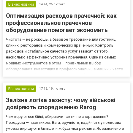
Бізнес новини
14:44,
26 лютого
Оптимизация расходов прачечной: как
профессиональное прачечное
оборудование помогает экономить
Чистота — не роскошь, а базовое требование для гостиниц,
клиник, ресторанов и коммерческих прачечных. Контроль
расходов и стабильное качество услуг зависят от того,
насколько эффективно устроена прачечная. Один из самых
мощных инструментов в этом — правильный выбор
оборудования: инвестиция в профессиональные машины часто
возвращается быстрее, чем кажется. Чтобы эффективно
организовать работу прачечной и не прогадать с долгосрочными
вложениями, важно тщател...
Бізнес новини
17:13,
19 лютого
Залізна логіка захисту: чому військові
довіряють спорядженню Rarog
Чим керуються бійці, обираючи тактичне спорядження?
Передусім — практикою. Вага, зручність, надійність у польових
умовах вирішують більше, ніж будь-яка реклама. Як зазначено в