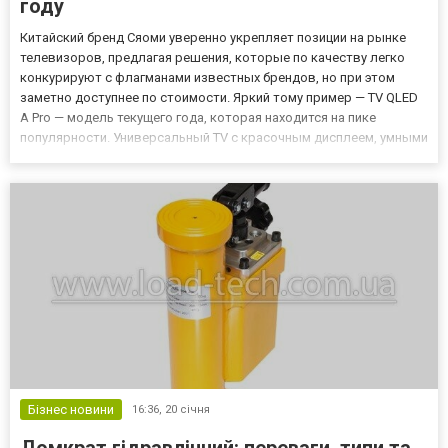
году
Китайский бренд Сяоми уверенно укрепляет позиции на рынке
телевизоров, предлагая решения, которые по качеству легко
конкурируют с флагманами известных брендов, но при этом
заметно доступнее по стоимости. Яркий тому пример — TV QLED
A Pro — модель текущего года, которая находится на пике
популярности. Универсальный TV с красочным дисплеем, умными
технологиями и топовым качеством ориентирован как на
любителей игр, так и на ценителей мультимедийного контента...
Бізнес новини
16:36,
20 січня
Домкрат гідравлічний: переваги, типи та