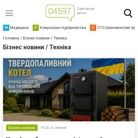
М
Медицина
К
Комунальні підприємства
С
СТО/Шиномонтажі Ірп
Головна
Бізнес новини
Техніка
Бізнес новини / Техніка
Бізнес новини
15:25,
5 серпня