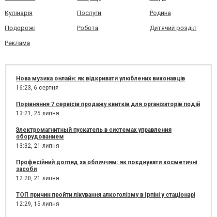
Кулінарія
Послуги
Родина
Подорожі
Робота
Дитячий розділ
Реклама
Нова музика онлайн: як відкривати улюблених виконавців
16:23,
6 серпня
Порівняння 7 сервісів продажу квитків для організаторів подій
13:21,
25 липня
Электромагнитный пускатель в системах управления
оборудованием
13:32,
21 липня
Професійний догляд за обличчям: як поєднувати косметичні
засоби
12:20,
21 липня
ТОП причин пройти лікування алкоголізму в Ірпіні у стаціонарі
12:29,
15 липня