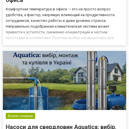
офиса
Комфортная температура в офисе — это не просто вопрос
удобства, а фактор, напрямую влияющий на продуктивность
сотрудников, качество работы и даже уровень стресса.
Неправильно подобранная климатическая система может
привести к усталости, снижению концентрации и частым
простудам в коллективе. Поэтому выбор кондиционера для
офиса на https://allo.ua/ru/products/kondicionery/proizvoditel-
midea/ требует внимательного подхода: важно учитывать
площадь помещения, к...
Бізнес новини
Насоси для свердловин Aquatica: вибір,