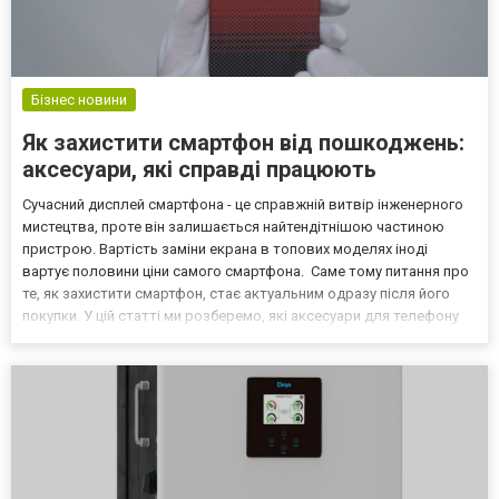
Бізнес новини
Як захистити смартфон від пошкоджень:
аксесуари, які справді працюють
Сучасний дисплей смартфона - це справжній витвір інженерного
мистецтва, проте він залишається найтендітнішою частиною
пристрою. Вартість заміни екрана в топових моделях іноді
вартує половини ціни самого смартфона. Саме тому питання про
те, як захистити смартфон, стає актуальним одразу після його
покупки. У цій статті ми розберемо, які аксесуари для телефону
дійсно здатні мінімізувати ризики, а які є лише маркетинговим
ходом. Обираємо правильний чохол Перш...