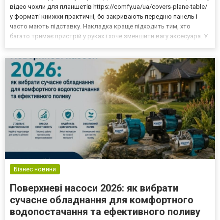
відео чохли для планшетів https://comfy.ua/ua/covers-plane-table/
у форматі книжки практичні, бо закривають передню панель і
часто мають підставку. Накладка краще підходить тим, хто
багато тримає пристрій у руках і хоче зменшити вагу аксесуара. У
яких випадках краще вибрати чохол-книжку? Такий аксесуар
закриває екран, тому планшет менш...
Бізнес новини
Поверхневі насоси 2026: як вибрати
сучасне обладнання для комфортного
водопостачання та ефективного поливу