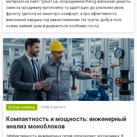
матеріалі на сайті 1plus1.ua, спорядження Rarog військові цінують
саме за продуману ергономіку та адаптацію до реальних умов
фронту. Ідеться не лише про комфорт, а про ефективність
виконання завдань під навантаженням. На третю добу в полі
кожен зайвий грам відчувається особливо гостр...
Бізнес новини
13:04,
6 лютого
Компактность и мощность: инженерный
анализ моноблоков
Эффективность инженерных сетей определяет эргономика. В