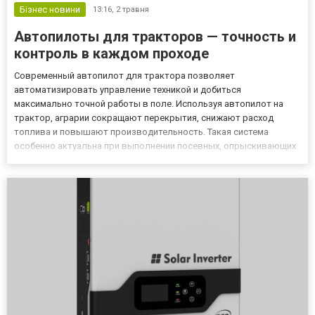
Бізнес новини
13:16,
2 травня
Автопилоты для тракторов — точность и
контроль в каждом проходе
Современный автопилот для трактора позволяет
автоматизировать управление техникой и добиться
максимально точной работы в поле. Используя автопилот на
трактор, аграрии сокращают перекрытия, снижают расход
топлива и повышают производительность. Такая система
особенно актуальна при выполнении посевных, опрыскивающих
и почвообрабатывающих работ, где важна точность каждого
прохода. Как работает автопилот на тракторе Любой автопилот
на трактор использует спутник...