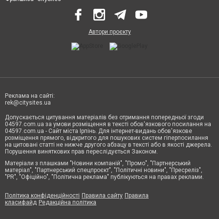
Автори проєкту
Реклама на сайті:
rek@citysites.ua
Допускається цитування матеріалів без отримання попередньої згоди
04597.com.ua за умови розміщення в тексті обов'язкового посилання на
04597.com.ua - Сайт міста Ірпінь. Для інтернет-видань обов'язкове
розміщення прямого, відкритого для пошукових систем гіперпосилання
на цитовані статті не нижче другого абзацу в тексті або в якості джерела.
Порушення виняткових прав переслідується Законом.
Матеріали з плашками "Новини компаній", "Промо", "Партнерський
матеріал", "Партнерський спецпроєкт", "Політичні новини", "Пресреліз",
"PR", "Офіційно", "Політична реклама" публікуються на правах реклами.
Політика конфіденційності
Правила сайту
Правила
класифайд
Редакційна політика