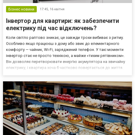
Бізнес новини
17:45,
16 квітня
Інвертор для квартири: як забезпечити
електрику під час відключень?
Коли світло раптово зникає, це завжди трохи вибиває з ритму.
Особливо якщо працюєш з дому або звик до елементарного
комфорту — чайник, Wi-Fi, заряджений телефон. У такі моменти
інвертор стає не просто технікою, а майже «тихим рятівником».
Він дозволяє перетворювати енергію акумулятора на звичайну
електрику, і квартира хоча б частково повертається до життя.
Чесно кажучи, після кількох відключень починаєш дивитися на це
не як на розкіш, а як на необхідність....