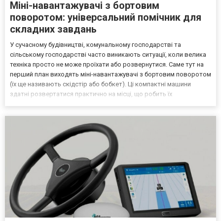
Міні-навантажувачі з бортовим
поворотом: універсальний помічник для
складних завдань
У сучасному будівництві, комунальному господарстві та
сільському господарстві часто виникають ситуації, коли велика
техніка просто не може проїхати або розвернутися. Саме тут на
перший план виходять міні-навантажувачі з бортовим поворотом
(їх ще називають скідстір або бобкет). Ці компактні машини
здатні розвертатися практично на місці, що робить їх
незамінними в умовах обмеженого простору. Уявіть типовий
будмайданчик у Києві: вузький двір старого будинку,...