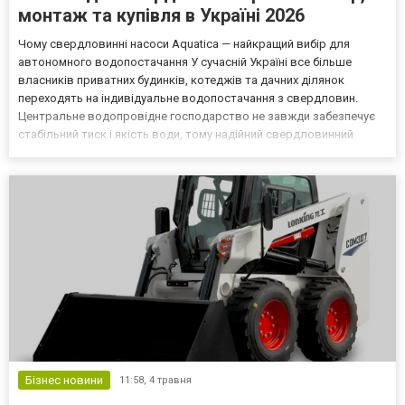
монтаж та купівля в Україні 2026
Чому свердловинні насоси Aquatica — найкращий вибір для
автономного водопостачання У сучасній Україні все більше
власників приватних будинків, котеджів та дачних ділянок
переходять на індивідуальне водопостачання з свердловин.
Центральне водопровідне господарство не завжди забезпечує
стабільний тиск і якість води, тому надійний свердловинний
насос стає необхідністю. Aquatica — один з найпопулярніших
брендів на ринку України завдяки оптимальному поєднанню д...
Бізнес новини
11:58,
4 травня