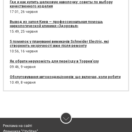
Где и как купить шелковую наволочку: советы по выбору
качественного изделия
17:01,
26 червня
Вывод из запоя Киев — профессиональная помощь
наркологической клиники «Здоровья»
15:49,
25 червня
5 помилок у плануванні вимикачів Schneider Electric, які
створюють незручності вже після ремонту
10:56,
16 червня
Як обрати нерухомість для переїзду в Торрев’єху
09:46,
9 червня
Обслуговування автокондиціонерів: що включає, коли робити
10:49,
8 червня
Реклама на сайті
Франшиза "CitySites"