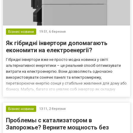
Бізнес новини
19:51,
6 березня
Як гібридні інвертори допомагають
економити на електроенергії?
Гібридні інвертори вже не просто модна новинка у світі
альтернативної енергетики – це реальний спосіб оптимізувати
витрати на електроенергію. Вони дозволяють одночасно
використовувати сонячні панелі та електромережу,
перетворюючи енергію сонця у стабільне живлення для дому або
бізнесу. Мабуть, багато хто уявляє собі інвертор як складну
коробку з проводами, але насправді його робота досить логічна:
він визначає, звідки брати енергію і коли її зберігати. Що...
Бізнес новини
13:11,
2 березня
Проблемы с катализатором в
Запорожье? Верните мощность без