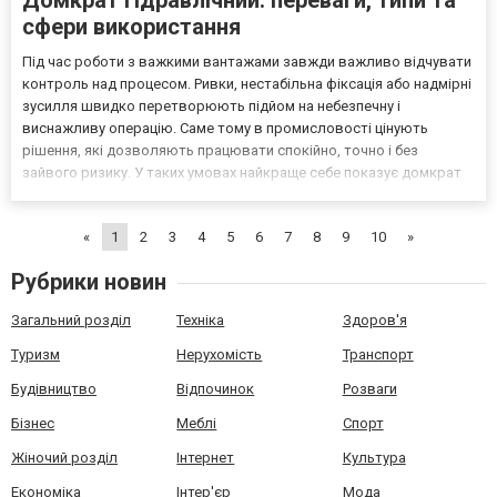
сфери використання
Під час роботи з важкими вантажами завжди важливо відчувати
контроль над процесом. Ривки, нестабільна фіксація або надмірні
зусилля швидко перетворюють підйом на небезпечну і
виснажливу операцію. Саме тому в промисловості цінують
рішення, які дозволяють працювати спокійно, точно і без
зайвого ризику. У таких умовах найкраще себе показує домкрат
гідравлічний, який забезпечує плавний рух і прогнозований
результат. Він дозволяє піднімати значну масу без різки...
«
1
2
3
4
5
6
7
8
9
10
»
Рубрики новин
Загальний розділ
Техніка
Здоров'я
Туризм
Нерухомість
Транспорт
Будівництво
Відпочинок
Розваги
Бізнес
Меблі
Спорт
Жіночий розділ
Інтернет
Культура
Економіка
Інтер'єр
Мода