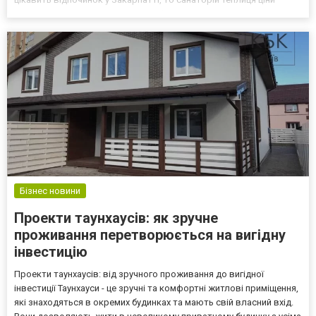
пропонує хороші умови для перебування у закладі. Організувати
поїздку допоможе туристична агенція «АкваТур», як...
Бізнес новини
Проекти таунхаусів: як зручне
проживання перетворюється на вигідну
інвестицію
Проекти таунхаусів: від зручного проживання до вигідної
інвестиції Таунхауси - це зручні та комфортні житлові приміщення,
які знаходяться в окремих будинках та мають свій власний вхід.