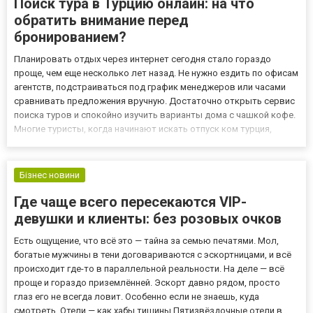
Поиск тура в Турцию онлайн: на что
обратить внимание перед
бронированием?
Планировать отдых через интернет сегодня стало гораздо
проще, чем еще несколько лет назад. Не нужно ездить по офисам
агентств, подстраиваться под график менеджеров или часами
сравнивать предложения вручную. Достаточно открыть сервис
поиска туров и спокойно изучить варианты дома с чашкой кофе.
Многие туристы, когда начинают искать отпуск ком турция,
сталкиваются с огромным количеством предложений — от
бюджетных отелей до роскошных комплексов с собственными...
Бізнес новини
Где чаще всего пересекаются VIP-
девушки и клиенты: без розовых очков
Есть ощущение, что всё это — тайна за семью печатями. Мол,
богатые мужчины в тени договариваются с эскортницами, и всё
происходит где-то в параллельной реальности. На деле — всё
проще и гораздо приземлённей. Эскорт давно рядом, просто
глаз его не всегда ловит. Особенно если не знаешь, куда
смотреть. Отели — как хабы тишины Пятизвёздочные отели в