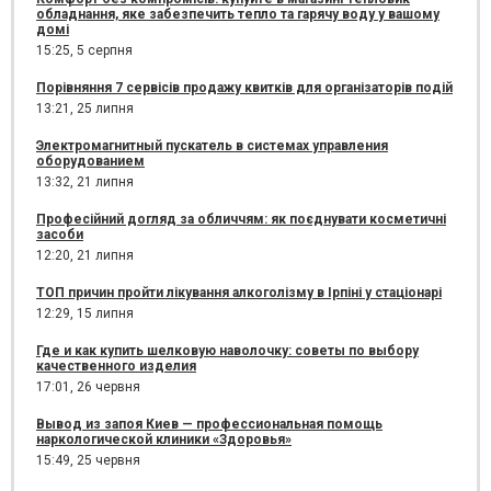
обладнання, яке забезпечить тепло та гарячу воду у вашому
домі
15:25,
5 серпня
Порівняння 7 сервісів продажу квитків для організаторів подій
13:21,
25 липня
Электромагнитный пускатель в системах управления
оборудованием
13:32,
21 липня
Професійний догляд за обличчям: як поєднувати косметичні
засоби
12:20,
21 липня
ТОП причин пройти лікування алкоголізму в Ірпіні у стаціонарі
12:29,
15 липня
Где и как купить шелковую наволочку: советы по выбору
качественного изделия
17:01,
26 червня
Вывод из запоя Киев — профессиональная помощь
наркологической клиники «Здоровья»
15:49,
25 червня