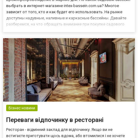
выбрать в интернет-магазине intex-bassein.com.ua? Многое
зависит от того, кто и как будет его использовать. На рынке
доступны надувные, наливные и каркасные бассейны. Давайте
разберемся, на что обращать внимание при покупке садового
бассейна. Садовый бассейн для детей и взрослых В летние
месяцы мы любим проводить свободное время в саду. Отдых,
безусловно, ст...
Бізнес новини
Переваги відпочинку в ресторані
Ресторан - відмінний заклад для відпочинку. Якщо ви не
встигаєте приготувати щось вдома, або втомилися і не хочете