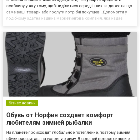
особливу увагу тому, щоб виділитися серед інших та довести, що
саме ваші товари або послуги потрібні покупцеві. Допомогти у
подібному здатна надійна маркетингова компанія, яка надає
послуги задля того, щоб справа клієнта росла та розвивалася.
Доведено, що самостійне рекламув...
Бізнес новини
Обувь от Норфин создает комфорт
любителям зимней рыбалки
На планете происходит глобальное потепление, поэтому зимняя
обувь рассчитана на условную зиму. В средней полосе сильные