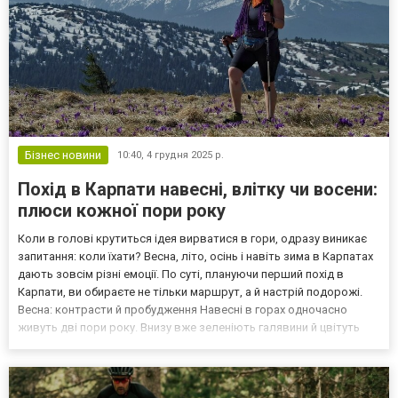
Бізнес новини
10:40,
4 грудня 2025 р.
Похід в Карпати навесні, влітку чи восени:
плюси кожної пори року
Коли в голові крутиться ідея вирватися в гори, одразу виникає
запитання: коли їхати? Весна, літо, осінь і навіть зима в Карпатах
дають зовсім різні емоції. По суті, плануючи перший похід в
Карпати, ви обираєте не тільки маршрут, а й настрій подорожі.
Весна: контрасти й пробудження Навесні в горах одночасно
живуть дві пори року. Внизу вже зеленіють галявини й цвітуть
крокуси, а трохи вище стежки ще тримають сніг.Серед плюсів
можна виділити те, що можна спос...