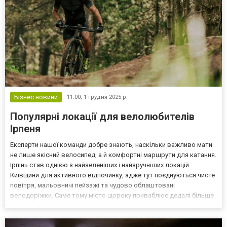
Бізнес новини
11:00,
1 грудня 2025 р.
Популярні локації для велолюбителів
Ірпеня
Експерти нашої команди добре знають, наскільки важливо мати
не лише якісний велосипед, а й комфортні маршрути для катання.
Ірпінь став однією з найзеленіших і найзручніших локацій
Київщини для активного відпочинку, адже тут поєднуються чисте
повітря, мальовничі пейзажі та чудово облаштовані
велодоріжки. Саме тому місто щороку приваблює дедалі більше
любителів велоспорту та сімейних прогулянок. Лідер в Україні
вело магазин https://meridabikes.in.ua/ua/ MERI...