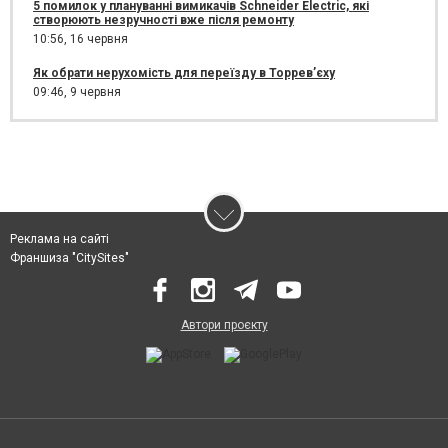
5 помилок у плануванні вимикачів Schneider Electric, які
створюють незручності вже після ремонту
10:56,
16 червня
Як обрати нерухомість для переїзду в Торрев’єху
09:46,
9 червня
Реклама на сайті
Франшиза "CitySites"
Автори проєкту