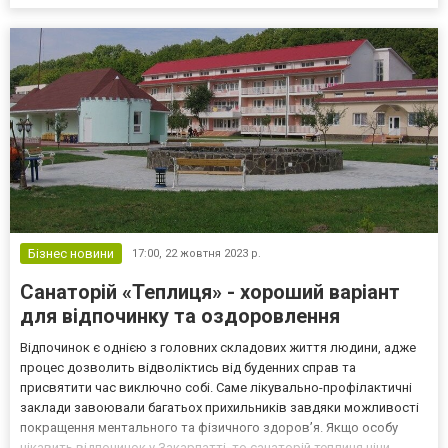
туризму Відпочинок у Яремче відкриває можливості для всіх:
любителів активного туризму, прихильників с...
Бізнес новини
17:00,
22 жовтня 2023 р.
Санаторій «Теплиця» - хороший варіант
для відпочинку та оздоровлення
Відпочинок є однією з головних складових життя людини, адже
процес дозволить відволіктись від буденних справ та
присвятити час виключно собі. Саме лікувально-профілактичні
заклади завоювали багатьох прихильників завдяки можливості
покращення ментального та фізичного здоров’я. Якщо особу
цікавить відпочинок у Закарпатті, то санаторій теплиця ціни