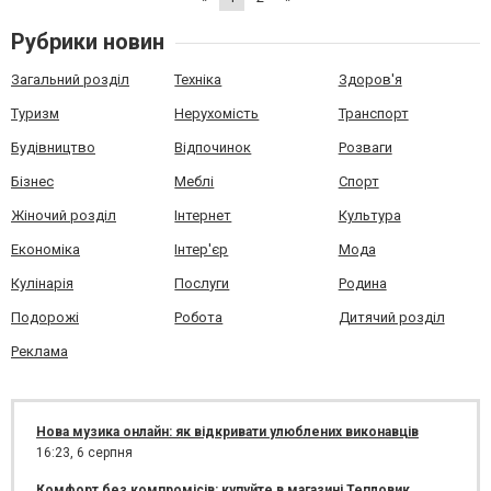
Рубрики новин
Загальний розділ
Техніка
Здоров'я
Туризм
Нерухомість
Транспорт
Будівництво
Відпочинок
Розваги
Бізнес
Меблі
Спорт
Жіночий розділ
Інтернет
Культура
Економіка
Інтер'єр
Мода
Кулінарія
Послуги
Родина
Подорожі
Робота
Дитячий розділ
Реклама
Нова музика онлайн: як відкривати улюблених виконавців
16:23,
6 серпня
Комфорт без компромісів: купуйте в магазині Тепловик