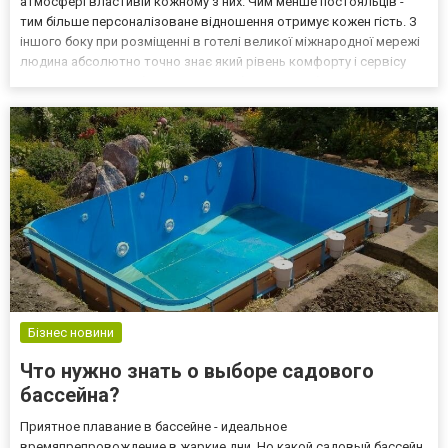
атмосфері властивій кожному з них. Чим менше постояльців -
тим більше персоналізоване відношення отримує кожен гість. З
іншого боку при розміщенні в готелі великої міжнародної мережі
людина абсолютно точно знає який рівень комфорту і сервісу
вона отримає, подібна ситуація найбільш затребувана в ділових
поїздках, коли немає часу відволікати...
Бізнес новини
Что нужно знать о выборе садового
бассейна?
Приятное плавание в бассейне - идеальное
времяпрепровождение в жаркие дни. Но какой садовый бассейн