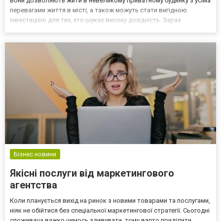
Вони дозволяють жити в невеликому приватному будинку з усіма
перевагами життя в місті, а також можуть стати вигідною
інвестицією для тих, хто шукає високу дохідність. Зараз
таунхауси досить популярні в Україні, а проекти нових будівництв
постійно з'являються. Від зручного пр...
Бізнес новини
Якісні послуги від маркетингового
агентства
Коли планується вихід на ринок з новими товарами та послугами,
ніяк не обійтися без спеціальної маркетингової стратегії. Сьогодні
споживача важко чимось здивувати, тому варто приділити