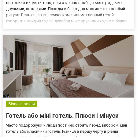
не только вымыть тело, но и отлично пообщаться с родными,
друзьями, коллегами. Походы в баню для многих – это особый
ритуал. Ведь еще в классическом фильме главный герой
говорил: «Каждый год 31 декабря мы с друзьями ходим в баню».
Какой веник купить? В бане важны несколько ключевых
элементов. Качественные натуральные веники – лучший
подарок д...
Бізнес новини
Готель або міні готель. Плюси і мінуси
Часто подорожуючи люди постійно стоять перед вибором: міні
готель або класичний готель. Різниця в першу чергу в різній