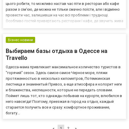
цього робити, то можливо настав час піти в ресторан або кафе
разом з сім'єю, де можна не тільки смачно поїсти, але і відмінно
провести час, залишивши на час всі проблеми і труднощі.
Особливо гостей привертають ресторани і кафе, де звучить жива
музика, адже вона створює відмінну, розслаблюючу атмосферу
в закладі, і дозволяє цікаво відпочити і р...
Бізнес новини
Выбираем базы отдыха в Одессе на
Travello
Одесса-мама привлекает максимальное количество туристов в
"горячий" сезон. Здесь самое-самое Черное море, пляжи
протяженностью в несколько километров, Потемкинская
лестница и знаменитый Привоз, а еще атмосфера и колорит неги
и блаженства, неспешности, которые не передать словами.
Поймет лишь тот, кто однажды побывав на курорте, влюбился в
него навсегда! Поэтому, приезжая в город на отдых, каждый
старается получить все и сразу: комфортное проживание,
богату...
«
1
2
»