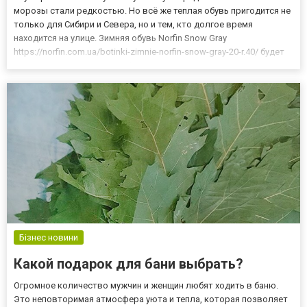
морозы стали редкостью. Но всё же теплая обувь пригодится не
только для Сибири и Севера, но и тем, кто долгое время
находится на улице. Зимняя обувь Norfin Snow Gray
https://norfin.com.ua/botinki-zimnie-norfin-snow-gray-20-r.40/ будет
находкой для Вас. В этой обуви не надо будет надевать две пары
носков для согрева. Немного истории Латвий...
Бізнес новини
Какой подарок для бани выбрать?
Огромное количество мужчин и женщин любят ходить в баню.
Это неповторимая атмосфера уюта и тепла, которая позволяет