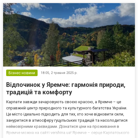
всеми особенностями туров и задать вопросы компетентному
м...
Бізнес новини
18:05,
2 травня 2025 р.
Відпочинок у Яремче: гармонія природи,
традицій та комфорту
Карпати завжди зачаровують своєю красою, а Яремче – це
справжній центр природного та культурного багатства України.
Це місто ідеально підходить для тих, хто хоче відновити сили,
зануритися в атмосферу гуцульських традицій та насолодитися
неймовірними краєвидами. Дізнатися ціни на проживання в
Яремче можна на сайті vershina.ua! Яремче – серце Карпатського