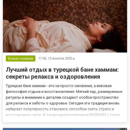
Бізнес новини
17:00,
13 жовтня 2025 р.
Лучший отдых в турецкой бане хаммам:
секреты релакса и оздоровления
Турецкая баня хаммам - это не просто омовение, а вековая
философия отдыха и восстановления. Мягкий пар, размеренные
ритуалы и внимание к деталям создают особое пространство
для релакса и заботы о здоровье. Сегодня эта традиция вновь
набирает популярность становясь способом снять стресс и
восстановить силы. В загородном комплексе MOREWELL гости
могут насладиться аутентичным хаммамом, где восточные
традиции сочетаются с современным комфортом и гармонией с