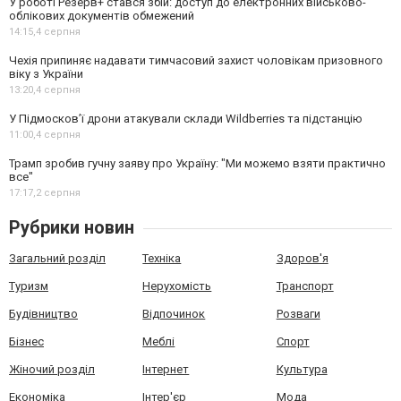
У роботі Резерв+ стався збій: доступ до електронних військово-
облікових документів обмежений
14:15,
4 серпня
Чехія припиняє надавати тимчасовий захист чоловікам призовного
віку з України
13:20,
4 серпня
У Підмосков’ї дрони атакували склади Wildberries та підстанцію
11:00,
4 серпня
Трамп зробив гучну заяву про Україну: "Ми можемо взяти практично
все"
17:17,
2 серпня
Рубрики новин
Загальний розділ
Техніка
Здоров'я
Туризм
Нерухомість
Транспорт
Будівництво
Відпочинок
Розваги
Бізнес
Меблі
Спорт
Жіночий розділ
Інтернет
Культура
Економіка
Інтер'єр
Мода