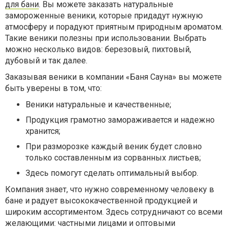
для бани
. Вы можете заказать натуральные
замороженные веники, которые придадут нужную
атмосферу и порадуют приятным природным ароматом.
Такие веники полезны при использовании. Выбрать
можно несколько видов: березовый, пихтовый,
дубовый и так далее.
Заказывая веники в компании «Баня Сауна» вы можете
быть уверены в том, что:
Веники натуральные и качественные;
Продукция грамотно замораживается и надежно
хранится;
При разморозке каждый веник будет словно
только составленным из сорванных листьев;
Здесь помогут сделать оптимальный выбор.
Компания знает, что нужно современному человеку в
бане и радует высококачественной продукцией и
широким ассортиментом. Здесь сотрудничают со всеми
желающими: частными лицами и оптовыми