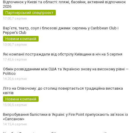
Відпочинок у Києві та області: пляжі, басейни, активний відпочинок
2026
Партнерський спецпроєкт
17:00,
7 серпня
Вар’єте, театр, соул і блюзові джеми: серпень у Caribbean Club і
Pepper's Club
Новини компаній
13:00,
7 серпня
Які компанії постраждали від обстрілу Київщини в ніч на 5 серпня
17:45,
6 серпня
Обмін розвідданими між США та Україною знову на високому рівні —
Politico
14:20,
6 серпня
Літо на Співочому: до столиці повертається традиційна виставка
квітів
Новини компаній
15:00,
5 серпня
Випробування балістики в Україні: у Fire Point припускають зв’язок із
«Сапсаном»
14:15,
4 серпня