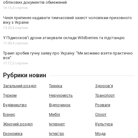
облікових документів обмежений
14:15,
4 серпня
Чехія припиняє надавати тимчасовий захист чоловікам призовного
віку з України
13:20,
4 серпня
У Підмосков’ї дрони атакували склади Wildberries та підстанцію
11:00,
4 серпня
Трамп зробив гучну заяву про Україну: "Ми можемо взяти практично
все"
17:17,
2 серпня
Рубрики новин
Загальний розділ
Техніка
Здоров'я
Туризм
Нерухомість
Транспорт
Будівництво
Відпочинок
Розваги
Бізнес
Меблі
Спорт
Жіночий розділ
Інтернет
Культура
Економіка
Інтер'єр
Мода