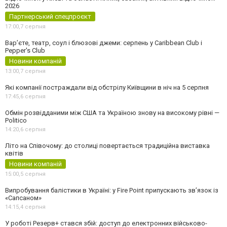
2026
Партнерський спецпроєкт
17:00,
7 серпня
Вар’єте, театр, соул і блюзові джеми: серпень у Caribbean Club і
Pepper's Club
Новини компаній
13:00,
7 серпня
Які компанії постраждали від обстрілу Київщини в ніч на 5 серпня
17:45,
6 серпня
Обмін розвідданими між США та Україною знову на високому рівні —
Politico
14:20,
6 серпня
Літо на Співочому: до столиці повертається традиційна виставка
квітів
Новини компаній
15:00,
5 серпня
Випробування балістики в Україні: у Fire Point припускають зв’язок із
«Сапсаном»
14:15,
4 серпня
У роботі Резерв+ стався збій: доступ до електронних військово-