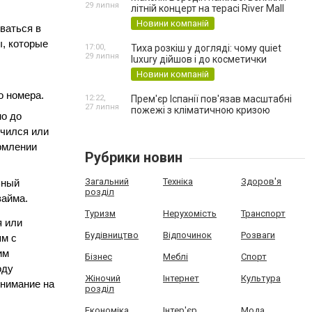
29 липня
літній концерт на терасі River Mall
Новини компаній
ваться в 
, которые 
17:00,
Тиха розкіш у догляді: чому quiet
29 липня
luxury дійшов і до косметички
Новини компаній
о номера.
12:22,
Прем'єр Іспанії пов'язав масштабні
27 липня
пожежі з кліматичною кризою
о до 
чился или 
рмлении 
Рубрики новин
Загальний
Техніка
Здоров'я
ный 
розділ
займа.
Туризм
Нерухомість
Транспорт
 или 
Будівництво
Відпочинок
Розваги
м с 
м 
Бізнес
Меблі
Спорт
ду 
Жіночий
Інтернет
Культура
нимание на 
розділ
Економіка
Інтер'єр
Мода