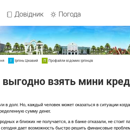
Довідник
Погода
еня
І
Ірпінь Цікавий
П
Профайли відомих ірпінців
 выгодно взять мини кре
и в долг. Но, каждый человек может оказаться в ситуации когда
ределенную сумму денег. 
одных и близких не получается, а в банке отказали, не стоит па
 сегодня дает возможность быстро решить финансовые проблем