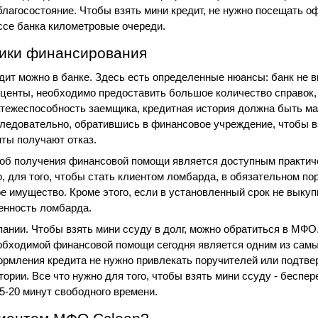
лагосостояние. Чтобы взять мини кредит, не нужно посещать о
ссе банка километровые очереди. 
ики финансирования
ит можно в банке. Здесь есть определенные нюансы: банк не в
оценты, необходимо предоставить большое количество справок, 
ежеспособность заемщика, кредитная история должна быть ма
Следовательно, обратившись в финансовое учреждение, чтобы вз
нты получают отказ.
об получения финансовой помощи является доступным практиче
, для того, чтобы стать клиентом ломбарда, в обязательном пор
е имущество. Кроме этого, если в установленный срок не выкупит
венность ломбарда.
нии. Чтобы взять мини ссуду в долг, можно обратиться в МФО.
обходимой финансовой помощи сегодня является одним из самы
рмления кредита не нужно привлекать поручителей или подтвер
тории. Все что нужно для того, чтобы взять мини ссуду - беспер
15-20 минут свободного времени. 