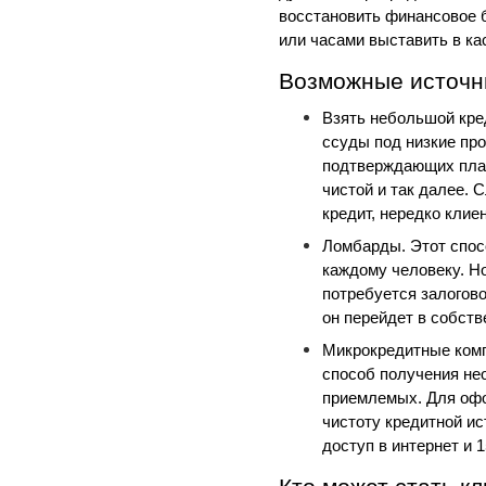
восстановить финансовое б
или часами выставить в ка
Возможные источн
Взять небольшой кред
ссуды под низкие пр
подтверждающих плат
чистой и так далее. 
кредит, нередко клие
Ломбарды. Этот спос
каждому человеку. Но
потребуется залогово
он перейдет в собст
Микрокредитные компа
способ получения не
приемлемых. Для офо
чистоту кредитной ис
доступ в интернет и 