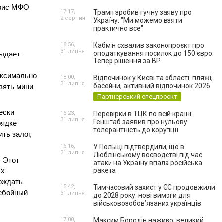
фис МФО 
17:17,
Трамп зробив гучну заяву про
2 серпня
Україну: "Ми можемо взяти
практично все"
18:56,
Кабмін схвалив законопроєкт про
31 липня
оподаткування посилок до 150 євро.
ыдает 
Тепер рішення за ВР
ксимально 
18:00,
Відпочинок у Києві та області: пляжі,
31 липня
басейни, активний відпочинок 2026
ять мини 
Партнерський спецпроєкт
ски 
16:23,
Перевірки в ТЦК по всій країні:
31 липня
Генштаб заявив про нульову
ядке 
толерантність до корупції
ь залог, 
16:16,
У Польщі підтвердили, що в
31 липня
Люблінському воєводстві під час
 Этот 
атаки на Україну впала російська
ракета
х 
ждать 
15:42,
Тимчасовий захист у ЄС продовжили
ебойный 
31 липня
до 2028 року: нові вимоги для
військовозобов’язаних українців
17:00,
Максим Бородін наживо: великий