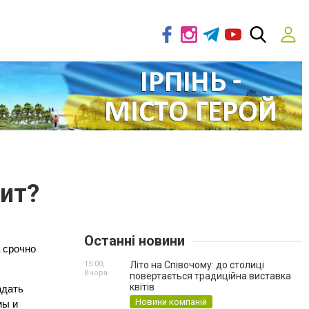
дит?
Останні новини
 срочно 
15:00,
Літо на Співочому: до столиці
Вчора
повертається традиційна виставка
квітів
дать 
Новини компаній
ы и 