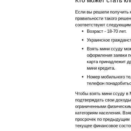
Кто может стать к
Если вы решили получить 
правильности такого решени
соответствуют следующим 
Возраст - 18-70 лет.
Украинское гражданст
Взять мини ссуду мож
оформления заявки по
карта принадлежит др
мини кредита.
Номер мобильного тел
телефон понадобитьс
Чтобы взять мини ссуду в 
подтверждать свои доходы
ограниченными физическими
категориям населения. Взяв
просрочек по предыдущим п
текущее финансовое состо