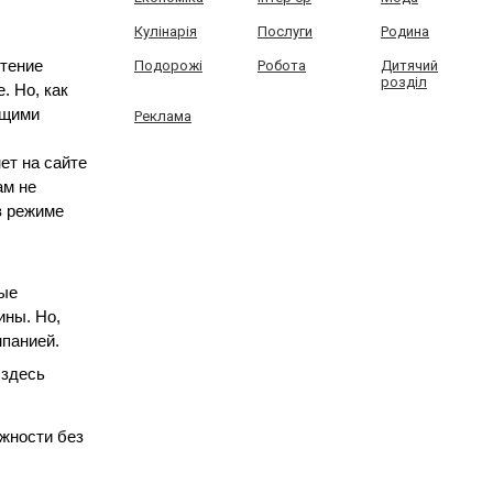
Кулінарія
Послуги
Родина
тение 
Подорожі
Робота
Дитячий
розділ
 Но, как 
щими 
Реклама
т на сайте 
м не 
 режиме 
ые 
ны. Но, 
панией.
здесь 
ности без 