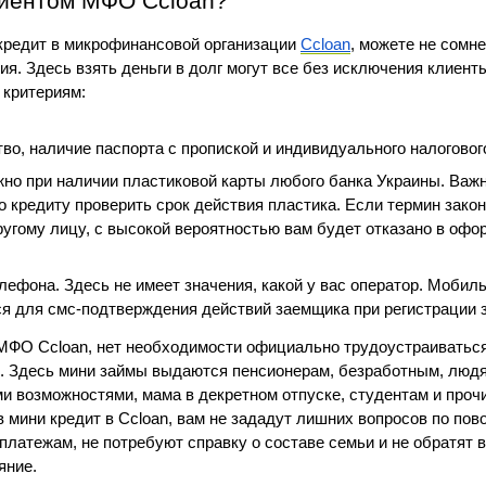
лиентом МФО Ccloan?
кредит в микрофинансовой организации 
Ccloan
, можете не сомне
я. Здесь взять деньги в долг могут все без исключения клиенты
критериям:
во, наличие паспорта с пропиской и индивидуального налоговог
но при наличии пластиковой карты любого банка Украины. Важн
 кредиту проверить срок действия пластика. Если термин закон
угому лицу, с высокой вероятностью вам будет отказано в офо
ефона. Здесь не имеет значения, какой у вас оператор. Мобиль
я для смс-подтверждения действий заемщика при регистрации 
МФО Ccloan, нет необходимости официально трудоустраиваться
. Здесь мини займы выдаются пенсионерам, безработным, людя
 возможностями, мама в декретном отпуске, студентам и прочи
 мини кредит в Ccloan, вам не зададут лишних вопросов по пово
латежам, не потребуют справку о составе семьи и не обратят в
яние.