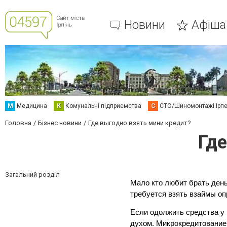
Новини
Афіша
М
Медицина
К
Комунальні підприємства
С
СТО/Шиномонтажі Ірп
Головна
Бізнес новини
Где выгодно взять мини кредит?
Где
Загальний розділ
Мало кто любит брать деньг
требуется взять взаймы оп
Если одолжить средства у р
духом. Микрокредитование