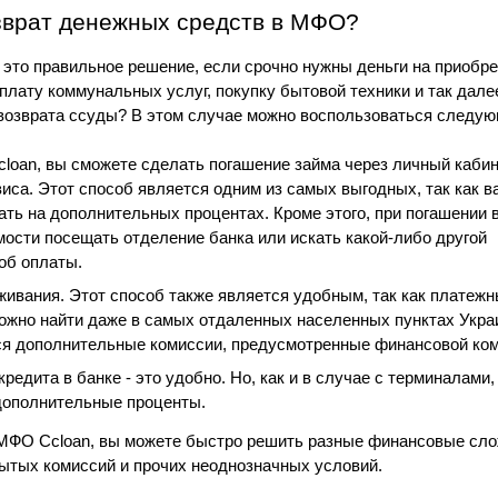
зврат денежных средств в МФО?
 это правильное решение, если срочно нужны деньги на приобре
лату коммунальных услуг, покупку бытовой техники и так далее.
 возврата ссуды? В этом случае можно воспользоваться следую
cloan, вы сможете сделать погашение займа через личный кабине
иса. Этот способ является одним из самых выгодных, так как ва
ть на дополнительных процентах. Кроме этого, при погашении в
ости посещать отделение банка или искать какой-либо другой 
об оплаты.
ивания. Этот способ также является удобным, так как платежн
ожно найти даже в самых отдаленных населенных пунктах Украи
ся дополнительные комиссии, предусмотренные финансовой ком
редита в банке - это удобно. Но, как и в случае с терминалами, 
дополнительные проценты.
 МФО Ccloan, вы можете быстро решить разные финансовые слож
рытых комиссий и прочих неоднозначных условий.