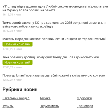
У Польщі підтвердили, що в Люблінському воєводстві під час атаки
на Україну впала російська ракета
16:16,
31 липня
Тимчасовий захист у ЄС продовжили до 2028 року: нові вимоги для
військовозобов’язаних українців
15:42,
31 липня
Максим Бородін наживо: великий літній концерт на терасі River Mall
Новини компаній
17:00,
29 липня
Тиха розкіш у догляді: чому quiet luxury дійшов і до косметички
Новини компаній
17:00,
29 липня
Прем'єр Іспанії пов'язав масштабні пожежі з кліматичною кризою
12:22,
27 липня
Рубрики новин
Загальний розділ
Техніка
Здоров'я
Туризм
Нерухомість
Транспорт