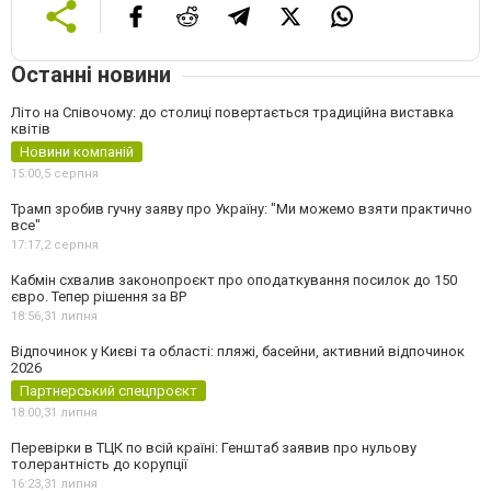
Останні новини
Літо на Співочому: до столиці повертається традиційна виставка
квітів
Новини компаній
15:00,
5 серпня
Трамп зробив гучну заяву про Україну: "Ми можемо взяти практично
все"
17:17,
2 серпня
Кабмін схвалив законопроєкт про оподаткування посилок до 150
євро. Тепер рішення за ВР
18:56,
31 липня
Відпочинок у Києві та області: пляжі, басейни, активний відпочинок
2026
Партнерський спецпроєкт
18:00,
31 липня
Перевірки в ТЦК по всій країні: Генштаб заявив про нульову
толерантність до корупції
16:23,
31 липня