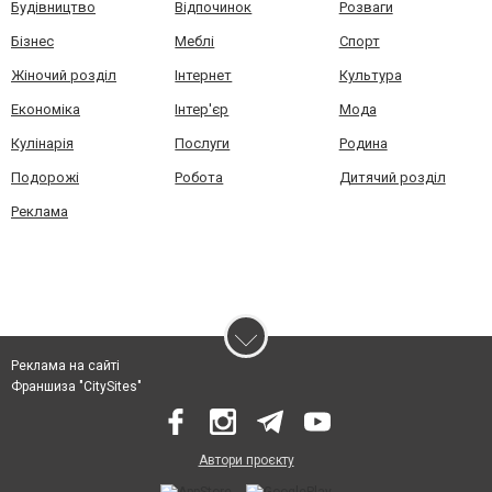
Будівництво
Відпочинок
Розваги
Бізнес
Меблі
Спорт
Жіночий розділ
Інтернет
Культура
Економіка
Інтер'єр
Мода
Кулінарія
Послуги
Родина
Подорожі
Робота
Дитячий розділ
Реклама
Реклама на сайті
Франшиза "CitySites"
Автори проєкту