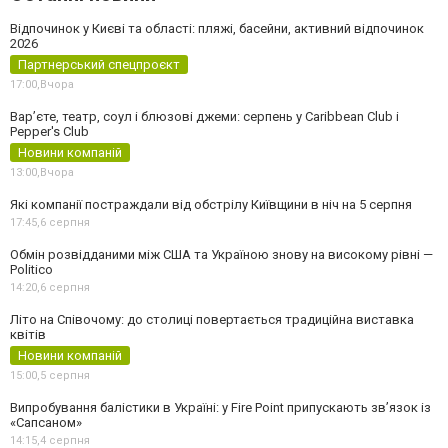
Відпочинок у Києві та області: пляжі, басейни, активний відпочинок
2026
Партнерський спецпроєкт
17:00,
Вчора
Вар’єте, театр, соул і блюзові джеми: серпень у Caribbean Club і
Pepper's Club
Новини компаній
13:00,
Вчора
Які компанії постраждали від обстрілу Київщини в ніч на 5 серпня
17:45,
6 серпня
Обмін розвідданими між США та Україною знову на високому рівні —
Politico
14:20,
6 серпня
Літо на Співочому: до столиці повертається традиційна виставка
квітів
Новини компаній
15:00,
5 серпня
Випробування балістики в Україні: у Fire Point припускають зв’язок із
«Сапсаном»
14:15,
4 серпня