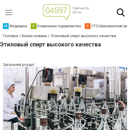
М
Медицина
К
Комунальні підприємства
С
СТО/Шиномонтажі Ірп
Головна
Бізнес новини
Этиловый спирт высокого качества
Этиловый спирт высокого качества
Загальний розділ