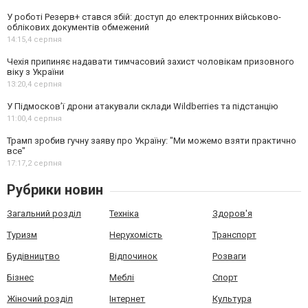
У роботі Резерв+ стався збій: доступ до електронних військово-
облікових документів обмежений
14:15,
4 серпня
Чехія припиняє надавати тимчасовий захист чоловікам призовного
віку з України
13:20,
4 серпня
У Підмосков’ї дрони атакували склади Wildberries та підстанцію
11:00,
4 серпня
Трамп зробив гучну заяву про Україну: "Ми можемо взяти практично
все"
17:17,
2 серпня
Рубрики новин
Загальний розділ
Техніка
Здоров'я
Туризм
Нерухомість
Транспорт
Будівництво
Відпочинок
Розваги
Бізнес
Меблі
Спорт
Жіночий розділ
Інтернет
Культура