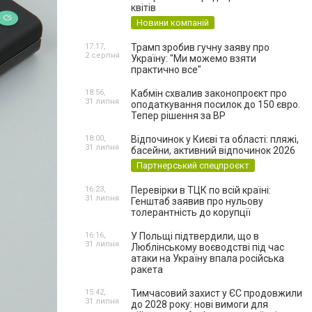
квітів
Новини компаній
17:17,
Трамп зробив гучну заяву про
2 серпня
Україну: "Ми можемо взяти
практично все"
18:56,
Кабмін схвалив законопроєкт про
31 липня
оподаткування посилок до 150 євро.
Тепер рішення за ВР
18:00,
Відпочинок у Києві та області: пляжі,
31 липня
басейни, активний відпочинок 2026
Партнерський спецпроєкт
16:23,
Перевірки в ТЦК по всій країні:
31 липня
Генштаб заявив про нульову
толерантність до корупції
16:16,
У Польщі підтвердили, що в
31 липня
Люблінському воєводстві під час
атаки на Україну впала російська
ракета
15:42,
Тимчасовий захист у ЄС продовжили
31 липня
до 2028 року: нові вимоги для