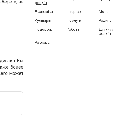
берете, не
розділ
Економіка
Інтер'єр
Мода
Кулінарія
Послуги
Родина
Подорожі
Робота
Дитячий
розділ
Реклама
дизайн. Вы
акже более
сего может