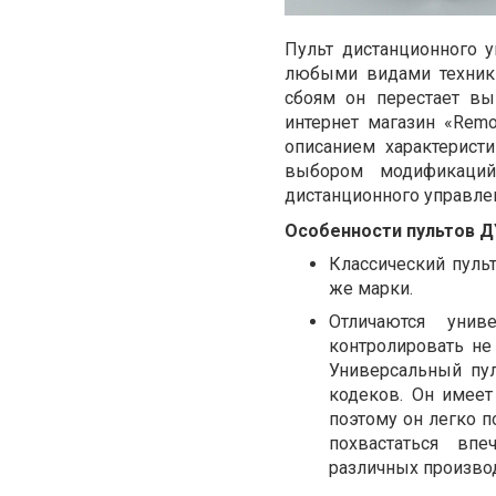
Пульт дистанционного у
любыми видами техники.
сбоям он перестает вы
интернет магазин «Rem
описанием характеристи
выбором модификаций
дистанционного управле
Особенности пультов Д
Классический пуль
же марки.
Отличаются унив
контролировать не
Универсальный пул
кодеков. Он имеет
поэтому он легко 
похвастаться вп
различных произво