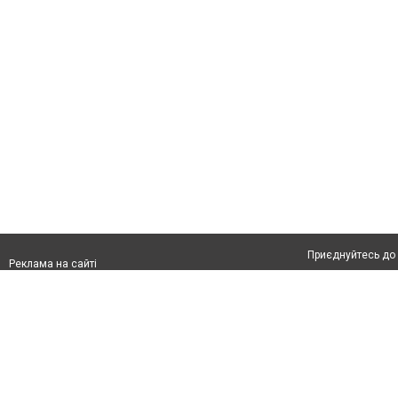
Приєднуйтесь до 
Реклама на сайті
Франшиза "CitySites"
Автори проєкту
Реклама на сайті:
Допускається цит
rek@citysites.ua
тексті обов'язков
розміщення прямо
абзацу в тексті 