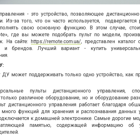
правления - это устройство, позволяющее дистанционно
 Из-за того, что он часто используется,
подвергается
полнять свою основную функцию. В этом случае, стои
ote», где вы можете подобрать пульт по модели, произ
к. На сайте:
https://remote.com.ua/
, представлен каталог
 и брендов.
Лучший вариант - купить универсаль
ния.
У:
т ДУ может поддерживать только одно устройство, как пр
ерсальные пульты дистанционного управления, спо
 только различное оборудование, но и оборудование раз
ьт дистанционного управления работает благодаря обш
 много функций для хранения и распознавания данных у
подключается к домашней электронике. Самые дорогие мо
ечатляющей памятью, содержащей информацию об у
дителей.