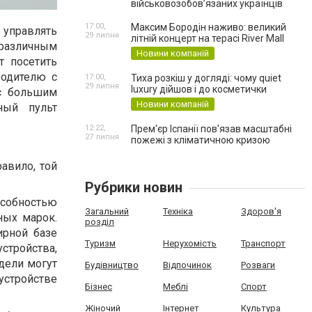
військовозобов’язаних українців
17:00,
Максим Бородін наживо: великий
 управлять
29 липня
літній концерт на терасі River Mall
 различным
Новини компаній
т посетить
водителю с
17:00,
Тиха розкіш у догляді: чому quiet
29 липня
luxury дійшов і до косметички
 с большим
Новини компаній
ный пульт
12:22,
Прем'єр Іспанії пов'язав масштабні
27 липня
пожежі з кліматичною кризою
авило, той
Рубрики новин
собностью
Загальний
Техніка
Здоров'я
ных марок.
розділ
ирной базе
Туризм
Нерухомість
Транспорт
стройства,
дели могут
Будівництво
Відпочинок
Розваги
стройстве
Бізнес
Меблі
Спорт
Жіночий
Інтернет
Культура