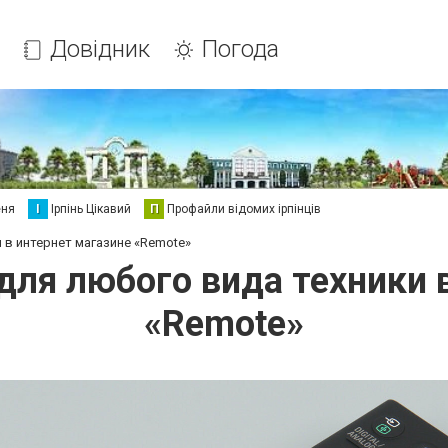
Довідник
Погода
еня
І
Ірпінь Цікавий
П
Профайли відомих ірпінців
 в интернет магазине «Remote»
для любого вида техники 
«Remote»