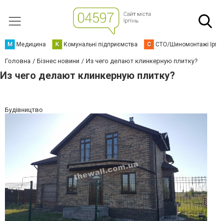
М
Медицина
К
Комунальні підприємства
С
СТО/Шиномонтажі Ірп
Головна
Бізнес новини
Из чего делают клинкерную плитку?
Из чего делают клинкерную плитку?
Будівництво