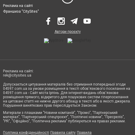
Реклама на сайті
Франшиза "CitySites"
Автори проєкту
Реклама на сайті:
rek@citysites.ua
Допускається цитування матеріалів без отримання попередньої згоди
04597.com.ua за умови розміщення в тексті обов'язкового посилання на
04597.com.ua - Сайт міста Ірпінь. Для інтернет-видань обов'язкове
розміщення прямого, відкритого для пошукових систем гіперпосилання
на цитовані статті не нижче другого абзацу в тексті або в якості джерела.
Порушення виняткових прав переслідується Законом.
Матеріали з плашками "Новини компаній", "Промо", "Партнерський
матеріал", "Партнерський спецпроєкт", "Політичні новини", "Пресреліз",
"PR", "Офіційно", "Політична реклама" публікуються на правах реклами.
Політика конфіденційності
Правила сайту
Правила