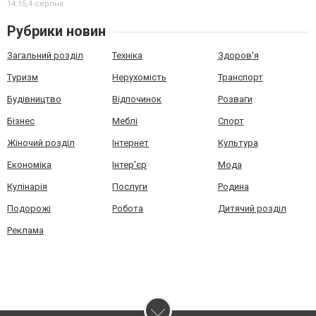
14:15,
4 серпня
Рубрики новин
Загальний розділ
Техніка
Здоров'я
Туризм
Нерухомість
Транспорт
Будівництво
Відпочинок
Розваги
Бізнес
Меблі
Спорт
Жіночий розділ
Інтернет
Культура
Економіка
Інтер'єр
Мода
Кулінарія
Послуги
Родина
Подорожі
Робота
Дитячий розділ
Реклама