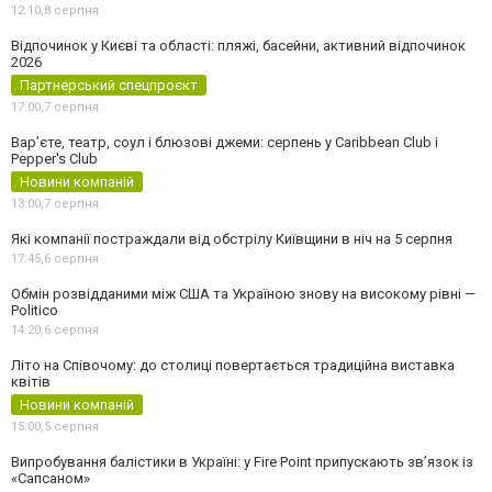
12:10,
8 серпня
Відпочинок у Києві та області: пляжі, басейни, активний відпочинок
2026
Партнерський спецпроєкт
17:00,
7 серпня
Вар’єте, театр, соул і блюзові джеми: серпень у Caribbean Club і
Pepper's Club
Новини компаній
13:00,
7 серпня
Які компанії постраждали від обстрілу Київщини в ніч на 5 серпня
17:45,
6 серпня
Обмін розвідданими між США та Україною знову на високому рівні —
Politico
14:20,
6 серпня
Літо на Співочому: до столиці повертається традиційна виставка
квітів
Новини компаній
15:00,
5 серпня
Випробування балістики в Україні: у Fire Point припускають зв’язок із
«Сапсаном»