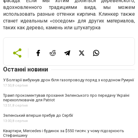
фасада. Если мы хотим добиться деревенского,
вдохновленного традициями вида, мы можем
использовать разные оттенки кирпича. Клинкер также
станет идеальным «соседом» для других материалов,
таких как дерево, камень или штукатурка
Останні новини
У Болгарії вибухнув дрон біля газопроводу поряд з кордоном Румунії
17:50,
8 серпня
Трамп прокоментував прохання Зеленського про передачу Україні
перехоплювачів для Patriot
13:51,
8 серпня
Зеленський вперше прибув до Сербії
13:00,
8 серпня
Квартири, Mercedes і будинок за $550 тисяч: у чому підозрюють
Стефанішину