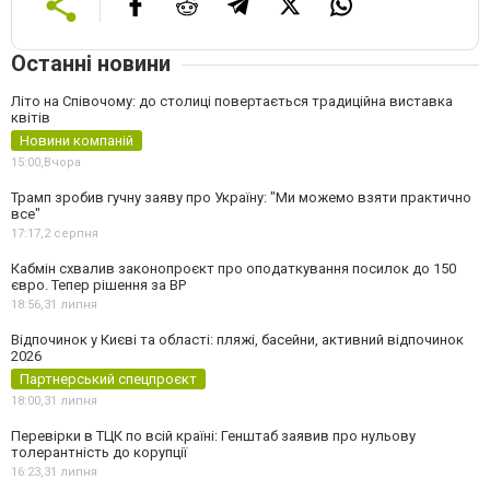
Останні новини
Літо на Співочому: до столиці повертається традиційна виставка
квітів
Новини компаній
15:00,
Вчора
Трамп зробив гучну заяву про Україну: "Ми можемо взяти практично
все"
17:17,
2 серпня
Кабмін схвалив законопроєкт про оподаткування посилок до 150
євро. Тепер рішення за ВР
18:56,
31 липня
Відпочинок у Києві та області: пляжі, басейни, активний відпочинок
2026
Партнерський спецпроєкт
18:00,
31 липня
Перевірки в ТЦК по всій країні: Генштаб заявив про нульову
толерантність до корупції
16:23,
31 липня