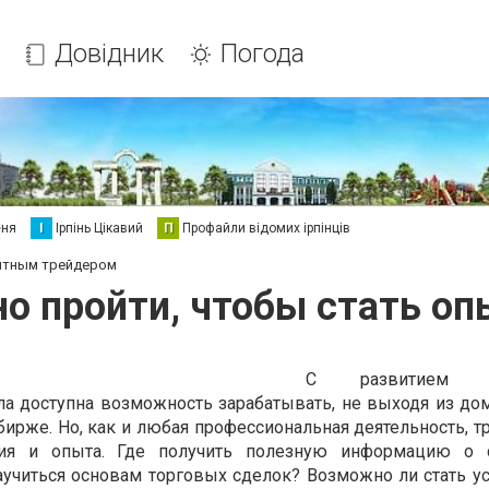
Довідник
Погода
еня
І
Ірпінь Цікавий
П
Профайли відомих ірпінців
пытным трейдером
но пройти, чтобы стать о
С развитием ц
ла доступна возможность зарабатывать, не выходя из дом
бирже. Но, как и любая профессиональная деятельность, 
ения и опыта. Где получить полезную информацию о 
аучиться основам торговых сделок? Возможно ли стать 