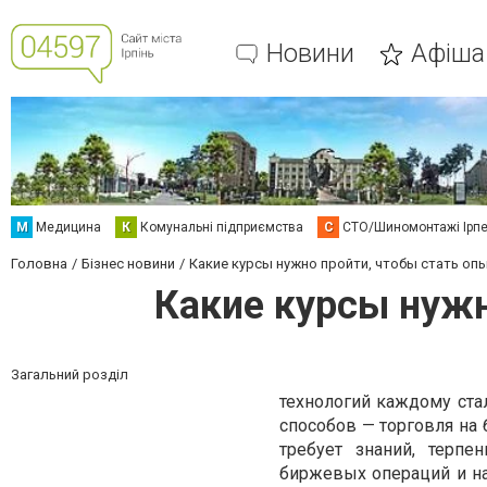
Новини
Афіша
М
Медицина
К
Комунальні підприємства
С
СТО/Шиномонтажі Ірп
Головна
Бізнес новини
Какие курсы нужно пройти, чтобы стать о
Какие курсы нуж
Загальний розділ
технологий каждому ста
способов — торговля на 
требует знаний, терп
биржевых операций и н