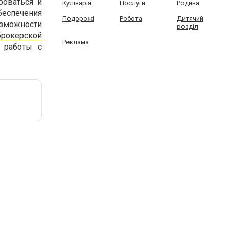
роваться и
Кулінарія
Послуги
Родина
беспечения
Подорожі
Робота
Дитячий
озможности
розділ
брокерской
Реклама
т работы с