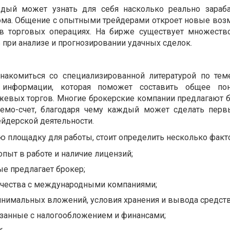
дый может узнать для себя насколько реально зараб
дома. Общение с опытными трейдерами откроет новые воз
в торговых операциях. На бирже существует множеств
 при анализе и прогнозировании удачных сделок.
знакомиться со специализированной литературой по тем
 информации, которая поможет составить общее по
жевых торгов. Многие брокерские компании предлагают 
демо-счет, благодаря чему каждый может сделать пер
ейдерской деятельности.
 площадку для работы, стоит определить несколько факт
опыт в работе и наличие лицензий;
ые предлагает брокер;
ичества с международными компаниями;
инимальных вложений, условия хранения и вывода средств
язанные с налогообложением и финансами;