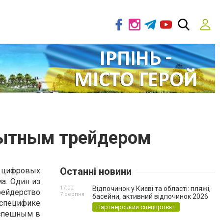
пытным трейдером
Останні новини
ифровых
а. Один из
17:00,
Відпочинок у Києві та області: пляжі,
трейдерство
7 серпня
басейни, активний відпочинок 2026
специфике
Партнерський спецпроєкт
успешным в