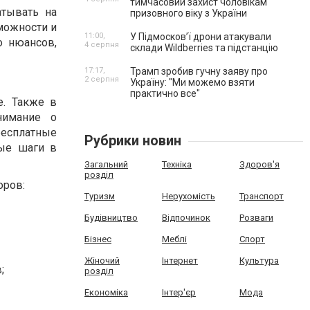
тимчасовий захист чоловікам
атывать на
призовного віку з України
можности и
11:00,
У Підмосков’ї дрони атакували
о нюансов,
4 серпня
склади Wildberries та підстанцію
17:17,
Трамп зробив гучну заяву про
2 серпня
Україну: "Ми можемо взяти
практично все"
е. Также в
нимание о
бесплатные
Рубрики новин
вые шаги в
Загальний
Техніка
Здоров'я
розділ
оров:
Туризм
Нерухомість
Транспорт
Будівництво
Відпочинок
Розваги
Бізнес
Меблі
Спорт
Жіночий
Інтернет
Культура
;
розділ
Економіка
Інтер'єр
Мода