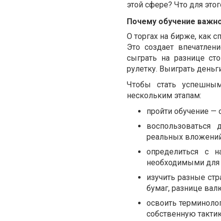
этой сфере? Что для это
Почему обучение важн
О торгах на бирже, как 
Это создает впечатлен
сыграть на разнице ст
рулетку. Выиграть деньги
Чтобы стать успешным
нескольким этапам:
пройти обучение — 
воспользоваться 
реальных вложений
определиться с н
необходимыми для 
изучить разные ст
бумаг, разнице валю
освоить терминоло
собственную тактик