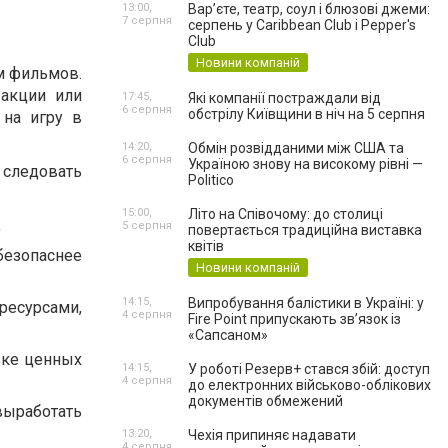
13:00,
Вар’єте, театр, соул і блюзові джеми:
7 серпня
серпень у Caribbean Club і Pepper's
Club
Новини компаній
м фильмов.
 акции или
17:45,
Які компанії постраждали від
6 серпня
обстрілу Київщини в ніч на 5 серпня
 на игру в
14:20,
Обмін розвідданими між США та
6 серпня
Україною знову на високому рівні —
следовать
Politico
15:00,
Літо на Співочому: до столиці
;
5 серпня
повертається традиційна виставка
квітів
езопаснее
Новини компаній
14:15,
Випробування балістики в Україні: у
есурсами,
4 серпня
Fire Point припускають зв’язок із
«Сапсаном»
вке ценных
14:15,
У роботі Резерв+ стався збій: доступ
4 серпня
до електронних військово-облікових
документів обмежений
выработать
13:20,
Чехія припиняє надавати
4 серпня