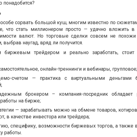
го понадобится?
о
способе сорвать большой куш, многим известно по сюжета
ие, что стать миллионером просто — удачно вложить в
оимости валют. Но торговые сделки совсем не похожи
, выбрав наугад, вряд ли получится.
 биржевым трейдером и реально заработать, стоит 
самостоятельное, онлайн-треннинги и вебинары, групповое
демо-счетом — практика с виртуальными деньгами б
;
адежным брокером – компания-посредник обладает р
работы на бирже;
ратегии — зарабатывать можно на обмене товаров, котиро
т, в качестве инвестора или трейдера;
гию, специфику, возможности биржевых торгов, а также 
у работы.