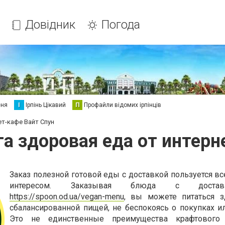
Довідник
Погода
еня
І
Ірпінь Цікавий
П
Профайли відомих ірпінців
ет-кафе Вайт Спун
га здоровая еда от интерн
Заказ полезной готовой еды с доставкой пользуется в
интересом. Заказывая блюда с доста
https://spoon.od.ua/vegan-menu
, вы можете питаться з
сбалансированной пищей, не беспокоясь о покупках ил
Это не единственные преимущества крафтовог