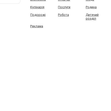
Кулінарія
Послуги
Родина
Подорожі
Робота
Дитячий
розділ
Реклама