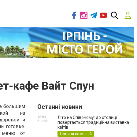
ет-кафе Вайт Спун
Останні новини
се большим
вкой на
15:00,
Літо на Співочому: до столиці
доровой и
Вчора
повертається традиційна виставка
и готовке.
квітів
о меню от
Новини компаній