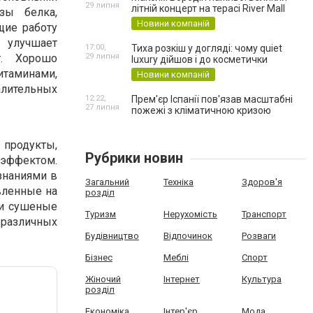
29 липня
літній концерт на терасі River Mall
зы белка,
Новини компаній
щие работу
 улучшает
17:00,
Тиха розкіш у догляді: чому quiet
т. Хорошо
29 липня
luxury дійшов і до косметички
таминами,
Новини компаній
алительных
12:22,
Прем'єр Іспанії пов'язав масштабні
27 липня
пожежі з кліматичною кризою
 продукты,
Рубрики новин
 эффектом.
знаниями в
Загальний
Техніка
Здоров'я
вленные на
розділ
 и сушеные
Туризм
Нерухомість
Транспорт
 различных
Будівництво
Відпочинок
Розваги
Бізнес
Меблі
Спорт
Жіночий
Інтернет
Культура
розділ
Економіка
Інтер'єр
Мода