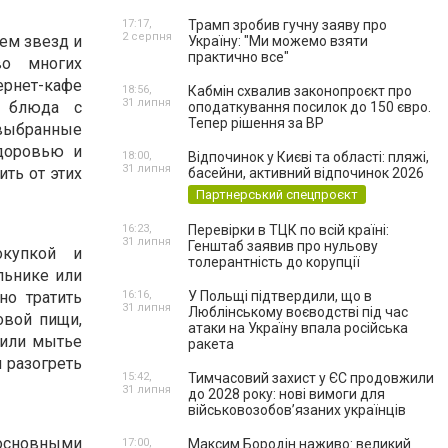
17:17,
Трамп зробив гучну заяву про
2 серпня
ем звезд и
Україну: "Ми можемо взяти
практично все"
во многих
ернет-кафе
18:56,
Кабмін схвалив законопроєкт про
31 липня
е блюда с
оподаткування посилок до 150 євро.
Тепер рішення за ВР
выбранные
здоровью и
18:00,
Відпочинок у Києві та області: пляжі,
31 липня
ть от этих
басейни, активний відпочинок 2026
Партнерський спецпроєкт
16:23,
Перевірки в ТЦК по всій країні:
31 липня
Генштаб заявив про нульову
окупкой и
толерантність до корупції
льнике или
но тратить
16:16,
У Польщі підтвердили, що в
31 липня
Люблінському воєводстві під час
овой пищи,
атаки на Україну впала російська
 или мытье
ракета
и разогреть
15:42,
Тимчасовий захист у ЄС продовжили
31 липня
до 2028 року: нові вимоги для
військовозобов’язаних українців
основными
17:00,
Максим Бородін наживо: великий