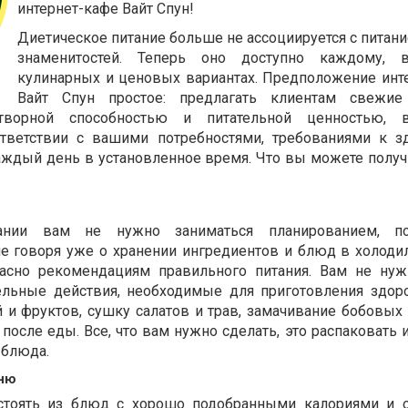
интернет-кафе Вайт Спун!
Диетическое питание больше не ассоциируется с питани
знаменитостей. Теперь оно доступно каждому, 
кулинарных и ценовых вариантах. Предположение инт
Вайт Спун простое: предлагать клиентам свежи
отворной способностью и питательной ценностью, 
тветствии с вашими потребностями, требованиями к 
ждый день в установленное время. Что вы можете получи
ании вам не нужно заниматься планированием, п
е говоря уже о хранении ингредиентов и блюд в холоди
асно рекомендациям правильного питания. Вам не нуж
ельные действия, необходимые для приготовления здор
 и фруктов, сушку салатов и трав, замачивание бобовых
 после еды. Все, что вам нужно сделать, это распаковать 
 блюда.
еню
остоять из блюд с хорошо подобранными калориями и 