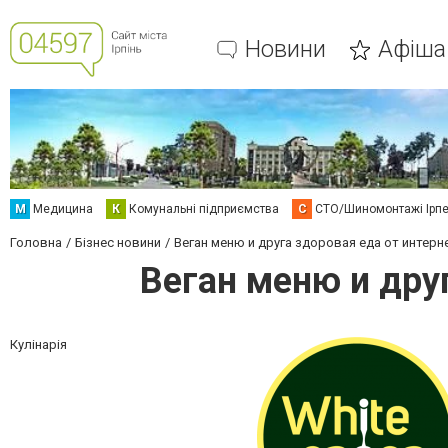
Новини
Афіша
М
Медицина
К
Комунальні підприємства
С
СТО/Шиномонтажі Ірп
Головна
Бізнес новини
Веган меню и друга здоровая еда от интерн
Веган меню и дру
Кулінарія