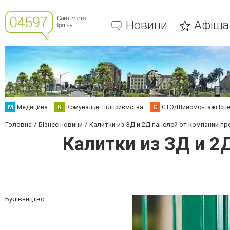
Новини
Афіша
М
Медицина
К
Комунальні підприємства
С
СТО/Шиномонтажі Ірп
Головна
Бізнес новини
Калитки из ЗД и 2Д панелей от компании п
Калитки из ЗД и 2
Будівництво