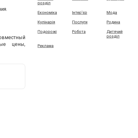
розділ
ия.
Економіка
Інтер'єр
Мода
Кулінарія
Послуги
Родина
Подорожі
Робота
Дитячий
розділ
овместный
ные цены,
Реклама