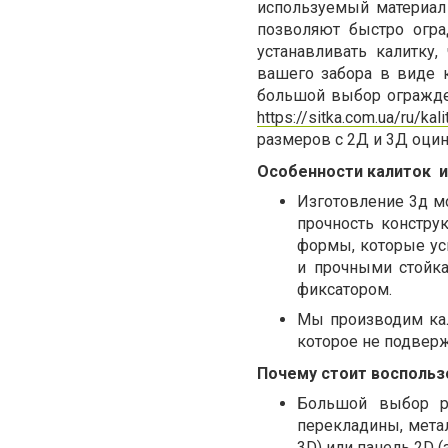
используемый материал 
позволяют быстро огра
устанавливать калитку
вашего забора в виде 
большой выбор огражден
https://sitka.com.ua/ru/kal
размеров с 2Д и 3Д оци
Особенности калиток
и
Изготовление 3д мо
прочность констру
формы, которые ус
и прочными стойк
фиксатором.
Мы производим ка
которое не подверж
Почему стоит воспольз
Большой выбор р
перекладины, метал
3D) или панель 2D 