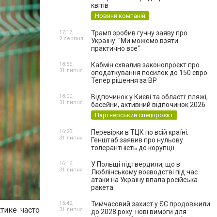
квітів
Новини компаній
17:17,
Трамп зробив гучну заяву про
2 серпня
Україну: "Ми можемо взяти
практично все"
18:56,
Кабмін схвалив законопроєкт про
31 липня
оподаткування посилок до 150 євро.
Тепер рішення за ВР
18:00,
Відпочинок у Києві та області: пляжі,
31 липня
басейни, активний відпочинок 2026
Партнерський спецпроєкт
16:23,
Перевірки в ТЦК по всій країні:
31 липня
Генштаб заявив про нульову
толерантність до корупції
16:16,
У Польщі підтвердили, що в
31 липня
Люблінському воєводстві під час
атаки на Україну впала російська
ракета
15:42,
Тимчасовий захист у ЄС продовжили
тике часто
31 липня
до 2028 року: нові вимоги для