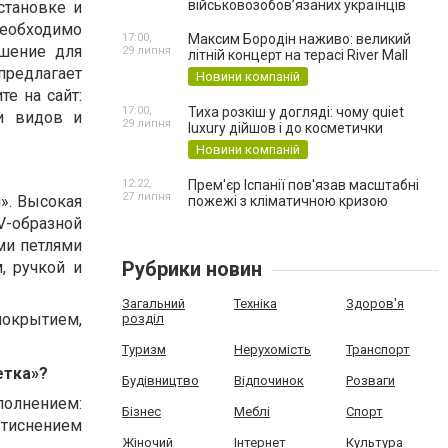
військовозобов’язаних українців
становке и
необходимо
17:00,
Максим Бородін наживо: великий
ешение для
29 липня
літній концерт на терасі River Mall
предлагает
Новини компаній
те на сайт:
17:00,
Тиха розкіш у догляді: чому quiet
ии видов и
29 липня
luxury дійшов і до косметички
Новини компаній
12:22,
Прем'єр Іспанії пов'язав масштабні
27 липня
». Высокая
пожежі з кліматичною кризою
V-образной
ми петлями
Рубрики новин
, ручкой и
Загальний
Техніка
Здоров'я
покрытием,
розділ
Туризм
Нерухомість
Транспорт
етка»?
Будівництво
Відпочинок
Розваги
олнением:
Бізнес
Меблі
Спорт
 тиснением
Жіночий
Інтернет
Культура