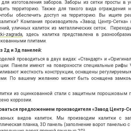
для изготовления заборов. Заборы из сетки просты в у
дить территорию. Также для такого вида ограждения 
, чтобы обеспечить доступ на территорию. Вы ищите р
калитки? Компания производитель «Завод Центр-Сетка» 
ий, уличных калиток из металлических сеток.
Переходи
itki-zagrada
, здесь калитка представлена в разнообраз
нкованными плитами.
з 2д и 3д панелей:
делей проводиться в двух видах: «Стандарт» и «Оригинал
кции. Панели имеют на поверхности специальные рифы 
иливают жесткость конструкции, оснащены регулируемы
ами. По вашему желанию может быть оснащена замком
литки из оцинкованной стали с защитным порошковым 
ено коррозии.
оваться предложением производителя «Завод Центр-С
азных видов калиток. Мы производим калитки с зап
лическая планка, 3D панель (заполнение ворот панелью с
(заполнение ворот прямой панелью 2D).