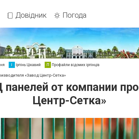
Довідник
Погода
еня
І
Ірпінь Цікавий
П
Профайли відомих ірпінців
роизводителя «Завод Центр-Сетка»
Д панелей от компании пр
Центр-Сетка»