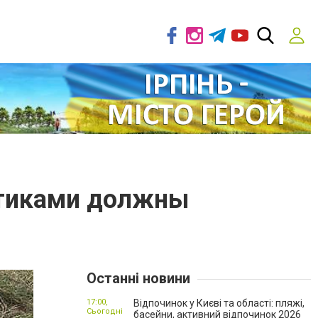
стиками должны
Останні новини
17:00,
Відпочинок у Києві та області: пляжі,
Сьогодні
басейни, активний відпочинок 2026