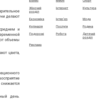
Бізнес
Меблі
Спорт
Жіночий
Інтернет
Культура
зрительное
розділ
Они делают
Економіка
Інтер'єр
Мода
Кулінарія
Послуги
Родина
среднем и
Подорожі
Робота
Дитячий
еременной
розділ
ают объемы
Реклама
ают цвета,
зационного
восприятие
 снижается
ный день.