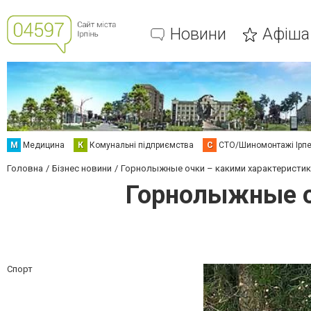
Новини
Афіша
М
Медицина
К
Комунальні підприємства
С
СТО/Шиномонтажі Ірп
Головна
Бізнес новини
Горнолыжные очки – какими характеристи
Горнолыжные о
Спорт