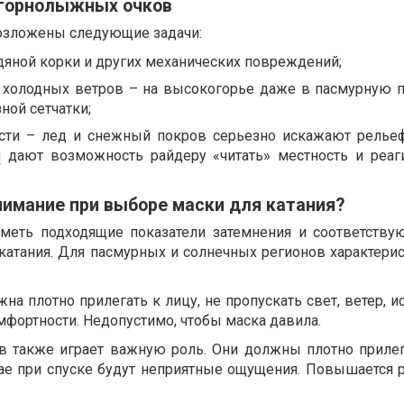
горнолыжных очков
озложены следующие задачи:
едяной корки и других механических повреждений;
и холодных ветров – на высокогорье даже в пасмурную п
ной сетчатки;
сти – лед и снежный покров серьезно искажают релье
и
дают возможность райдеру «читать» местность и реаг
имание при выборе маски для катания?
еть подходящие показатели затемнения и соответству
катания. Для пасмурных и солнечных регионов характерис
а плотно прилегать к лицу, не пропускать свет, ветер, и
омфортности. Недопустимо, чтобы маска давила.
в также играет важную роль. Они должны плотно прилег
чае при спуске будут неприятные ощущения. Повышается 