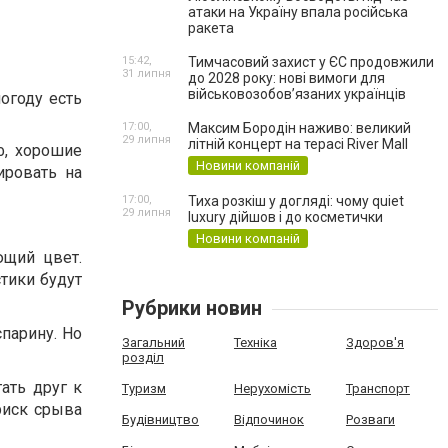
атаки на Україну впала російська
ракета
15:42,
Тимчасовий захист у ЄС продовжили
31 липня
до 2028 року: нові вимоги для
військовозобов’язаних українців
огоду есть
17:00,
Максим Бородін наживо: великий
29 липня
літній концерт на терасі River Mall
ф, хорошие
Новини компаній
ировать на
17:00,
Тиха розкіш у догляді: чому quiet
29 липня
luxury дійшов і до косметички
Новини компаній
ющий цвет.
тики будут
Рубрики новин
спарину. Но
Загальний
Техніка
Здоров'я
розділ
ать друг к
Туризм
Нерухомість
Транспорт
риск срыва
Будівництво
Відпочинок
Розваги