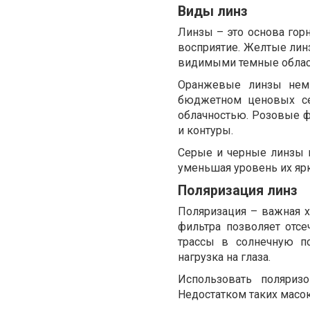
Виды линз
Линзы – это основа гор
восприятие. Желтые лин
видимыми темные облас
Оранжевые линзы немн
бюджетном ценовых се
облачностью. Розовые 
и контуры.
Серые и черные линзы п
уменьшая уровень их ярк
Поляризация линз
Поляризация – важная х
фильтра позволяет отсе
трассы в солнечную по
нагрузка на глаза.
Использовать поляриз
Недостатком таких масок