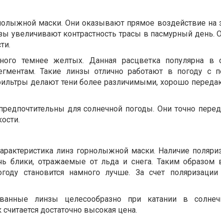
нолыжной маски. Они оказывают прямое воздействие на 
зы увеличивают контрастность трасы в пасмурный день. 
ти.
ого темнее желтых. Данная расцветка популярна в 
гментам. Такие линзы отлично работают в погоду с п
фильтры делают тени более различимыми, хорошо перед
редпочтительны для солнечной погоды. Они точно перед
ости.
арактеристика линз горнолыжной маски. Наличие поляри
чь блики, отражаемые от льда и снега. Таким образом 
году становится намного лучше. За счет поляризации
ованные линзы целесообразно при катании в солнеч
 считается достаточно высокая цена.