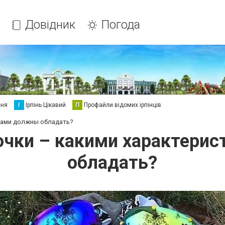
Довідник
Погода
еня
І
Ірпінь Цікавий
П
Профайли відомих ірпінців
ками должны обладать?
чки – какими характери
обладать?