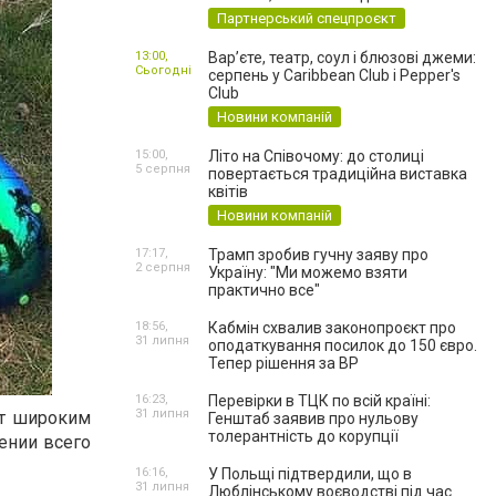
Партнерський спецпроєкт
13:00,
Вар’єте, театр, соул і блюзові джеми:
Сьогодні
серпень у Caribbean Club і Pepper's
Club
Новини компаній
15:00,
Літо на Співочому: до столиці
5 серпня
повертається традиційна виставка
квітів
Новини компаній
17:17,
Трамп зробив гучну заяву про
2 серпня
Україну: "Ми можемо взяти
практично все"
18:56,
Кабмін схвалив законопроєкт про
31 липня
оподаткування посилок до 150 євро.
Тепер рішення за ВР
16:23,
Перевірки в ТЦК по всій країні:
31 липня
ет широким
Генштаб заявив про нульову
толерантність до корупції
ении всего
16:16,
У Польщі підтвердили, що в
31 липня
Люблінському воєводстві під час