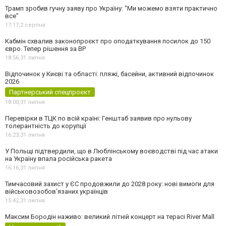
Трамп зробив гучну заяву про Україну: "Ми можемо взяти практично
все"
17:17,
2 серпня
Кабмін схвалив законопроєкт про оподаткування посилок до 150
євро. Тепер рішення за ВР
18:56,
31 липня
Відпочинок у Києві та області: пляжі, басейни, активний відпочинок
2026
Партнерський спецпроєкт
18:00,
31 липня
Перевірки в ТЦК по всій країні: Генштаб заявив про нульову
толерантність до корупції
16:23,
31 липня
У Польщі підтвердили, що в Люблінському воєводстві під час атаки
на Україну впала російська ракета
16:16,
31 липня
Тимчасовий захист у ЄС продовжили до 2028 року: нові вимоги для
військовозобов’язаних українців
15:42,
31 липня
Максим Бородін наживо: великий літній концерт на терасі River Mall