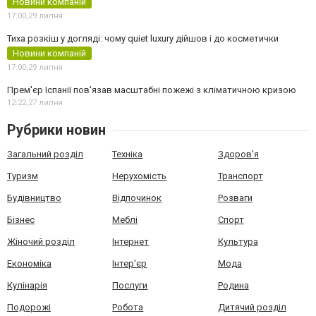
Новини компаній
17:00,
29 липня
Тиха розкіш у догляді: чому quiet luxury дійшов і до косметички
Новини компаній
17:00,
29 липня
Прем'єр Іспанії пов'язав масштабні пожежі з кліматичною кризою
12:22,
27 липня
Рубрики новин
Загальний розділ
Техніка
Здоров'я
Туризм
Нерухомість
Транспорт
Будівництво
Відпочинок
Розваги
Бізнес
Меблі
Спорт
Жіночий розділ
Інтернет
Культура
Економіка
Інтер'єр
Мода
Кулінарія
Послуги
Родина
Подорожі
Робота
Дитячий розділ