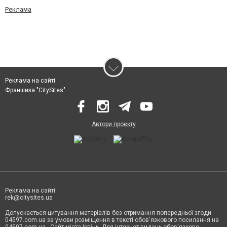
Реклама
Реклама на сайті
Франшиза "CitySites"
Автори проєкту
Реклама на сайті:
rek@citysites.ua
Допускається цитування матеріалів без отримання попередньої згоди
04597.com.ua за умови розміщення в тексті обов'язкового посилання на
04597.com.ua - Сайт міста Ірпінь. Для інтернет-видань обов'язкове