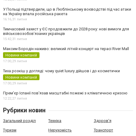
У Польщі підтвердили, що в Люблінському воєводстві під час атаки
на Україну впала російська ракета
16:16,
31 липня
Тимчасовий захист у ЄС продовжили до 2028 року: нові вимоги для
військовозобов’язаних українців
15:42,
31 липня
Максим Бородін наживо: великий літній концерт на терасі River Mall
Новини компаній
17:00,
29 липня
Тиха розкіш у догляді: чому quiet luxury дійшов і до косметички
Новини компаній
17:00,
29 липня
Прем'єр Іспанії пов'язав масштабні пожежі з кліматичною кризою
12:22,
27 липня
Рубрики новин
Загальний розділ
Техніка
Здоров'я
Туризм
Нерухомість
Транспорт