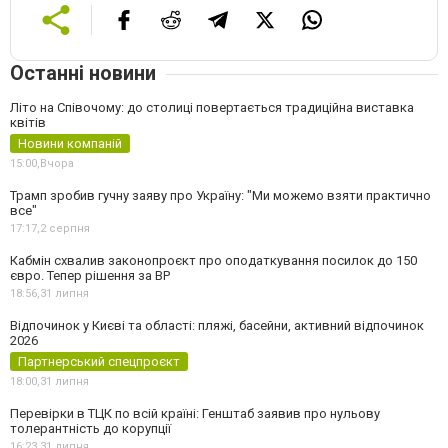
Останні новини
Літо на Співочому: до столиці повертається традиційна виставка
квітів
Новини компаній
15:00,
Вчора
Трамп зробив гучну заяву про Україну: "Ми можемо взяти практично
все"
17:17,
2 серпня
Кабмін схвалив законопроєкт про оподаткування посилок до 150
євро. Тепер рішення за ВР
18:56,
31 липня
Відпочинок у Києві та області: пляжі, басейни, активний відпочинок
2026
Партнерський спецпроєкт
18:00,
31 липня
Перевірки в ТЦК по всій країні: Генштаб заявив про нульову
толерантність до корупції
16:23,
31 липня