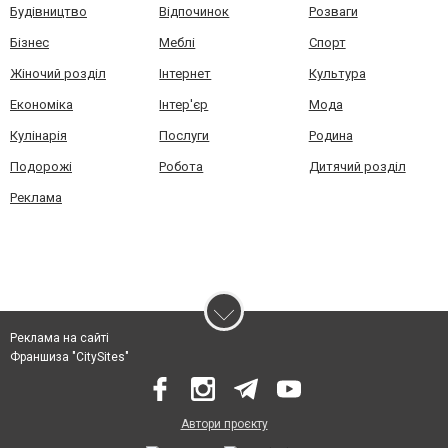
Будівництво
Відпочинок
Розваги
Бізнес
Меблі
Спорт
Жіночий розділ
Інтернет
Культура
Економіка
Інтер'єр
Мода
Кулінарія
Послуги
Родина
Подорожі
Робота
Дитячий розділ
Реклама
Реклама на сайті
Франшиза "CitySites"
Автори проєкту