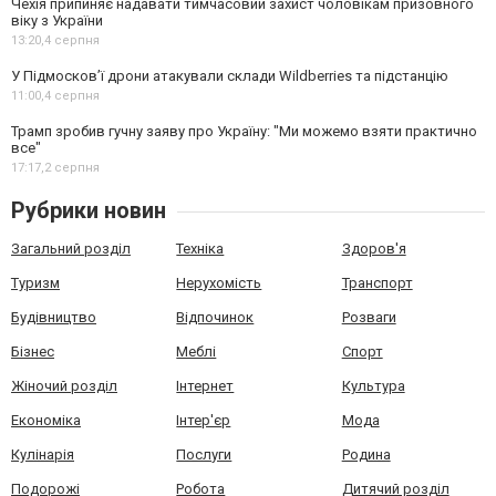
Чехія припиняє надавати тимчасовий захист чоловікам призовного
віку з України
13:20,
4 серпня
У Підмосков’ї дрони атакували склади Wildberries та підстанцію
11:00,
4 серпня
Трамп зробив гучну заяву про Україну: "Ми можемо взяти практично
все"
17:17,
2 серпня
Рубрики новин
Загальний розділ
Техніка
Здоров'я
Туризм
Нерухомість
Транспорт
Будівництво
Відпочинок
Розваги
Бізнес
Меблі
Спорт
Жіночий розділ
Інтернет
Культура
Економіка
Інтер'єр
Мода
Кулінарія
Послуги
Родина
Подорожі
Робота
Дитячий розділ