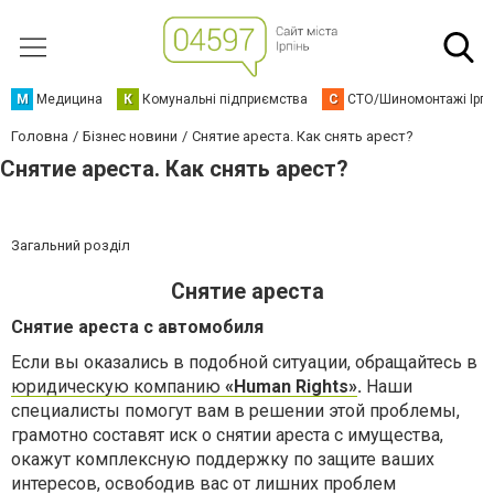
М
Медицина
К
Комунальні підприємства
С
СТО/Шиномонтажі Ірп
Головна
Бізнес новини
Снятие ареста. Как снять арест?
Снятие ареста. Как снять арест?
Загальний розділ
Снятие ареста
Снятие ареста с автомобиля
Если вы оказались в подобной ситуации, обращайтесь в
юридическую компанию
«
Human
Rights
»
.
Наши
специалисты помогут вам в решении этой проблемы,
грамотно составят иск о снятии ареста с имущества,
окажут комплексную поддержку по защите ваших
интересов, освободив вас от лишних проблем