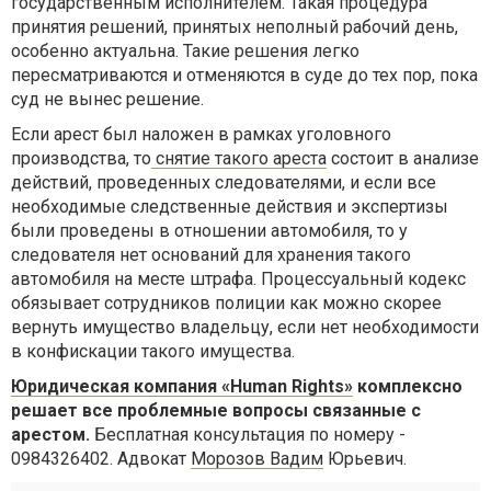
государственным исполнителем. Такая процедура
принятия решений, принятых неполный рабочий день,
особенно актуальна. Такие решения легко
пересматриваются и отменяются в суде до тех пор, пока
суд не вынес решение.
Если арест был наложен в рамках уголовного
производства, то
снятие такого ареста
состоит в анализе
действий, проведенных следователями, и если все
необходимые следственные действия и экспертизы
были проведены в отношении автомобиля, то у
следователя нет оснований для хранения такого
автомобиля на месте штрафа. Процессуальный кодекс
обязывает сотрудников полиции как можно скорее
вернуть имущество владельцу, если нет необходимости
в конфискации такого имущества.
Юридическая компания «
Human
Rights
»
комплексно
решает все проблемные вопросы связанные с
арестом.
Бесплатная консультация по номеру -
0984326402. Адвокат
Морозов Вадим
Юрьевич.