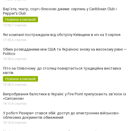
Вар’єте, театр, соул і блюзові джеми: серпень у Caribbean Club і
Pepper's Club
Новини компаній
13:00,
7 серпня
Які компанії постраждали від обстрілу Київщини в ніч на 5 серпня
17:45,
6 серпня
Обмін розвідданими між США та Україною знову на високому рівні —
Politico
14:20,
6 серпня
Літо на Співочому: до столиці повертається традиційна виставка
квітів
Новини компаній
15:00,
5 серпня
Випробування балістики в Україні: у Fire Point припускають зв’язок із
«Сапсаном»
14:15,
4 серпня
У роботі Резерв+ стався збій: доступ до електронних військово-
облікових документів обмежений
14:15,
4 серпня