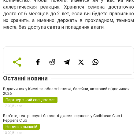
количество, чтобы понять, имеется ли у вас на них
аллергическая реакция. Хранятся семена достаточно
долго от 6 месяцев до 2 лет, если вы будете правильно
их хранить, а именно держать в прохладном, темном
месте, без доступа света и попадания влаги.
Останні новини
Відпочинок у Києві та області: пляжі, басейни, активний відпочинок
2026
Партнерський спецпроєкт
17:00,
Вчора
Вар’єте, театр, соул і блюзові джеми: серпень у Caribbean Club і
Pepper's Club
Новини компаній
13:00,
Вчора