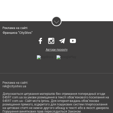
Реклама на сайті
Франшиза "CitySites"
Автори проєкту
Реклама на сайті:
rek@citysites.ua
Допускається цитування матеріалів без отримання попередньої згоди
04597.com.ua за умови розміщення в тексті обов'язкового посилання на
04597.com.ua - Сайт міста Ірпінь. Для інтернет-видань обов'язкове
розміщення прямого, відкритого для пошукових систем гіперпосилання
на цитовані статті не нижче другого абзацу в тексті або в якості джерела.
Порушення виняткових прав переслідується Законом.