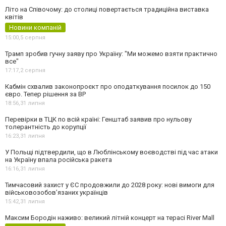
Літо на Співочому: до столиці повертається традиційна виставка
квітів
Новини компаній
15:00,
5 серпня
Трамп зробив гучну заяву про Україну: "Ми можемо взяти практично
все"
17:17,
2 серпня
Кабмін схвалив законопроєкт про оподаткування посилок до 150
євро. Тепер рішення за ВР
18:56,
31 липня
Перевірки в ТЦК по всій країні: Генштаб заявив про нульову
толерантність до корупції
16:23,
31 липня
У Польщі підтвердили, що в Люблінському воєводстві під час атаки
на Україну впала російська ракета
16:16,
31 липня
Тимчасовий захист у ЄС продовжили до 2028 року: нові вимоги для
військовозобов’язаних українців
15:42,
31 липня
Максим Бородін наживо: великий літній концерт на терасі River Mall