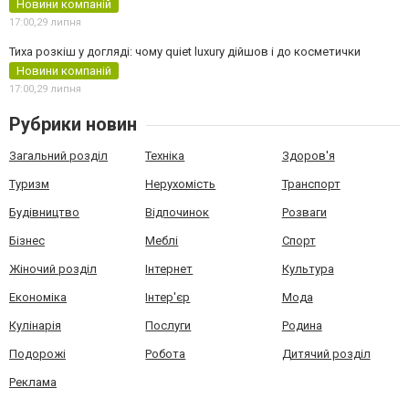
Новини компаній
17:00,
29 липня
Тиха розкіш у догляді: чому quiet luxury дійшов і до косметички
Новини компаній
17:00,
29 липня
Рубрики новин
Загальний розділ
Техніка
Здоров'я
Туризм
Нерухомість
Транспорт
Будівництво
Відпочинок
Розваги
Бізнес
Меблі
Спорт
Жіночий розділ
Інтернет
Культура
Економіка
Інтер'єр
Мода
Кулінарія
Послуги
Родина
Подорожі
Робота
Дитячий розділ
Реклама