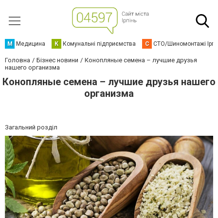
М
Медицина
К
Комунальні підприємства
С
СТО/Шиномонтажі Ірп
Головна
Бізнес новини
Конопляные семена – лучшие друзья
нашего организма
Конопляные семена – лучшие друзья нашего
организма
Загальний розділ