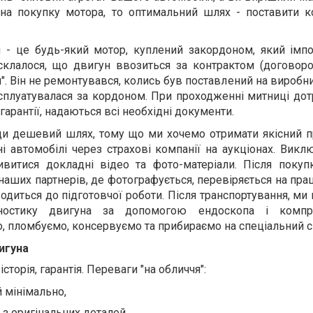
 на покупку мотора, то оптимальний шлях - поставити к
 - це будь-який мотор, куплений закордоном, який імпо
 склалося, що двигун ввозиться за контрактом (договоро
й". Він не ремонтувався, колись був поставлений на виробни
ксплуатувалася за кордоном. При проходженні митниці до
гарантії, надаються всі необхідні документи.
ди дешевий шлях, тому що ми хочемо отримати якісний п
і автомобілі через страхові компанії на аукціонах. Виклю
ивитися докладні відео та фото-матеріали. Після поку
наших партнерів, де фотографується, перевіряється на пра
водиться до підготовчої роботи. Після транспортування, м
ностику двигуна за допомогою ендоскопа і компре
 пломбуємо, консервуємо та прибираємо на спеціальний с
игуна
 історія, гарантія. Переваги "на обличчя":
 мінімально,
и з оригінальних деталей,