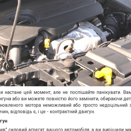
и настане цей момент, але не поспішайте панікувати. Ва
гуна або ви можете повністю його замінити, обираючи дета
новленого мотора неможливий або просто недоцільний з 
ин, відповідь є, і це - контрактний двигун.
гун
ив" силовий агрегат вашого автомобіля, а ви вирішили м