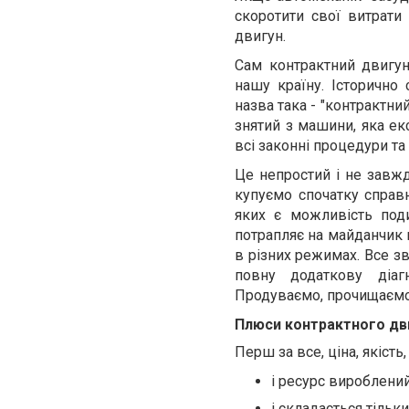
скоротити свої витрати
двигун.
Сам контрактний двигун
нашу країну. Історично
назва така - "контрактни
знятий з машини, яка е
всі законні процедури та 
Це непростий і не завж
купуємо спочатку справн
яких є можливість под
потрапляє на майданчик 
в різних режимах. Все з
повну додаткову діаг
Продуваємо, прочищаємо,
Плюси контрактного дв
Перш за все, ціна, якість,
і ресурс вироблений
і складається тільк