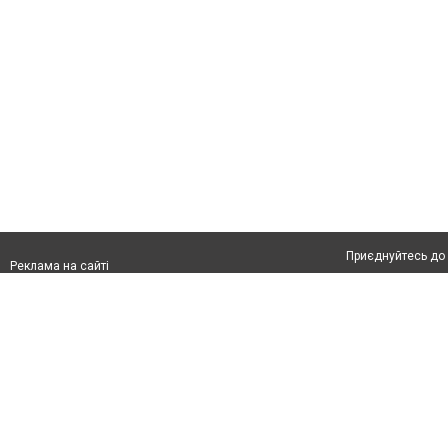
Приєднуйтесь до 
Реклама на сайті
Франшиза "CitySites"
Автори проєкту
Реклама на сайті:
Допускається цит
rek@citysites.ua
тексті обов'язков
розміщення прямо
абзацу в тексті 
Матеріали з плаш
"Політичні новини