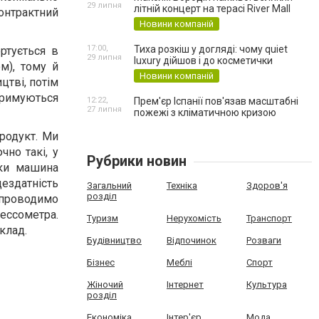
29 липня
літній концерт на терасі River Mall
онтрактний
Новини компаній
17:00,
Тиха розкіш у догляді: чому quiet
ртується в
29 липня
luxury дійшов і до косметички
м), тому й
Новини компаній
цтві, потім
тримуються
12:22,
Прем'єр Іспанії пов'язав масштабні
27 липня
пожежі з кліматичною кризою
родукт. Ми
чно такі, у
Рубрики новин
пки машина
цездатність
Загальний
Техніка
Здоров'я
розділ
и проводимо
ссометра.
Туризм
Нерухомість
Транспорт
клад.
Будівництво
Відпочинок
Розваги
Бізнес
Меблі
Спорт
Жіночий
Інтернет
Культура
розділ
Економіка
Інтер'єр
Мода