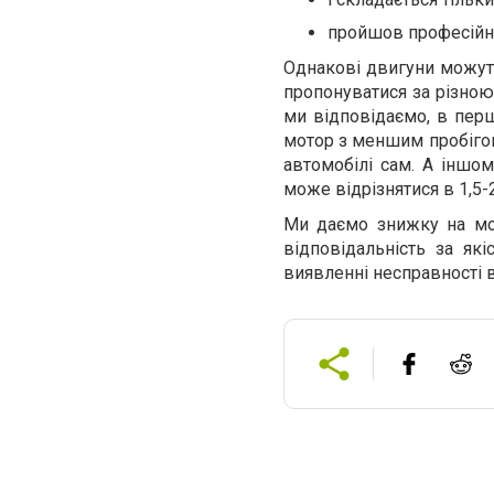
пройшов професійну
Однакові двигуни можуть 
пропонуватися за різною
ми відповідаємо, в перш
мотор з меншим пробігом
автомобілі сам. А іншо
може відрізнятися в 1,5-2
Ми даємо знижку на мот
відповідальність за як
виявленні несправності в