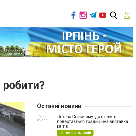
 робити?
Останні новини
15:00,
Літо на Співочому: до столиці
Вчора
повертається традиційна виставка
квітів
Новини компаній