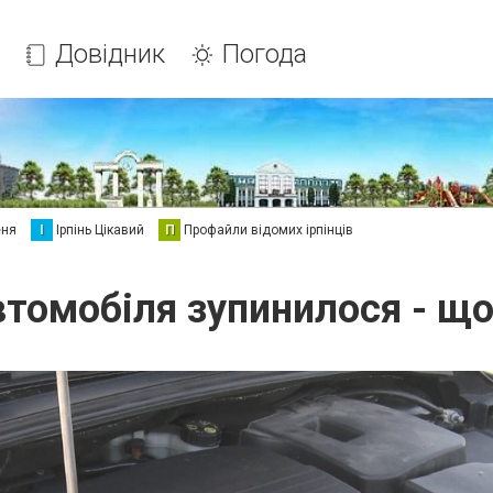
Довідник
Погода
еня
І
Ірпінь Цікавий
П
Профайли відомих ірпінців
втомобіля зупинилося - що