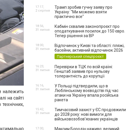
17:17,
Трамп зробив гучну заяву про
2 серпня
Україну: "Ми можемо взяти
практично все"
18:56,
Кабмін схвалив законопроєкт про
31 липня
оподаткування посилок до 150 євро.
Тепер рішення за ВР
18:00,
Відпочинок у Києві та області: пляжі,
31 липня
басейни, активний відпочинок 2026
Партнерський спецпроєкт
16:23,
Перевірки в ТЦК по всій країні:
31 липня
Генштаб заявив про нульову
толерантність до корупції
16:16,
У Польщі підтвердили, що в
31 липня
Люблінському воєводстві під час
м належить
атаки на Україну впала російська
лі на сайті
ракета
технічних,
15:42,
Тимчасовий захист у ЄС продовжили
31 липня
до 2028 року: нові вимоги для
військовозобов’язаних українців
аксимально
17:00,
Максим Бородін наживо: великий