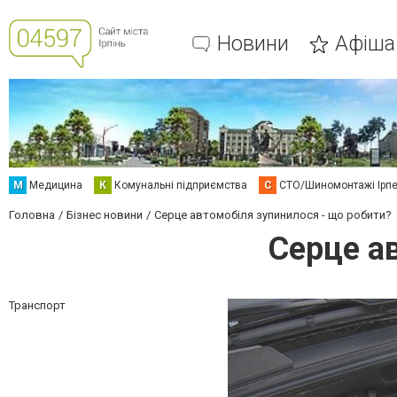
Новини
Афіша
М
Медицина
К
Комунальні підприємства
С
СТО/Шиномонтажі Ірп
Головна
Бізнес новини
Серце автомобіля зупинилося - що робити?
Серце а
Транспорт