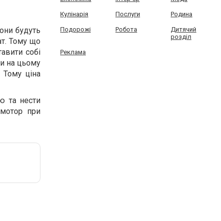
Кулінарія
Послуги
Родина
вони будуть
Подорожі
Робота
Дитячий
розділ
ат. Тому що
тавити собі
Реклама
ти на цьому
 Тому ціна
ю та нести
 мотор при