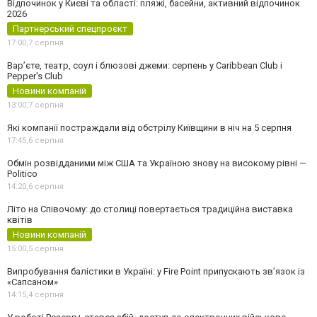
Відпочинок у Києві та області: пляжі, басейни, активний відпочинок
2026
Партнерський спецпроєкт
17:00,
7 серпня
Вар’єте, театр, соул і блюзові джеми: серпень у Caribbean Club і
Pepper's Club
Новини компаній
13:00,
7 серпня
Які компанії постраждали від обстрілу Київщини в ніч на 5 серпня
17:45,
6 серпня
Обмін розвідданими між США та Україною знову на високому рівні —
Politico
14:20,
6 серпня
Літо на Співочому: до столиці повертається традиційна виставка
квітів
Новини компаній
15:00,
5 серпня
Випробування балістики в Україні: у Fire Point припускають зв’язок із
«Сапсаном»
14:15,
4 серпня