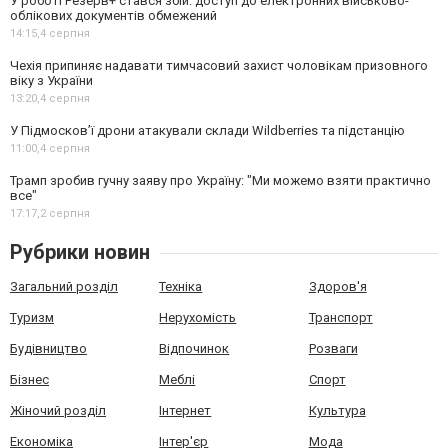
У роботі Резерв+ стався збій: доступ до електронних військово-
облікових документів обмежений
14:15,
4 серпня
Чехія припиняє надавати тимчасовий захист чоловікам призовного
віку з України
13:20,
4 серпня
У Підмосков’ї дрони атакували склади Wildberries та підстанцію
11:00,
4 серпня
Трамп зробив гучну заяву про Україну: "Ми можемо взяти практично
все"
17:17,
2 серпня
Рубрики новин
Загальний розділ
Техніка
Здоров'я
Туризм
Нерухомість
Транспорт
Будівництво
Відпочинок
Розваги
Бізнес
Меблі
Спорт
Жіночий розділ
Інтернет
Культура
Економіка
Інтер'єр
Мода