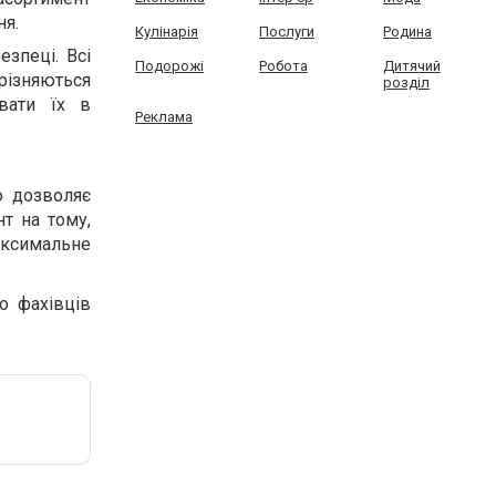
ня.
Кулінарія
Послуги
Родина
езпеці. Всі
Подорожі
Робота
Дитячий
різняються
розділ
вати їх в
Реклама
о дозволяє
т на тому,
ксимальне
о фахівців