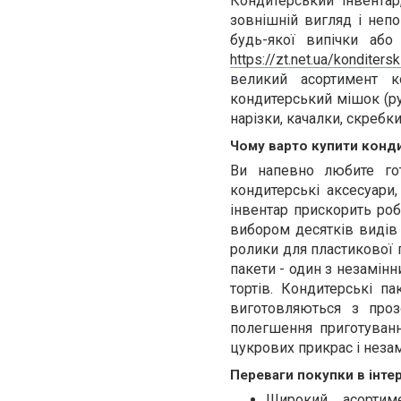
Кондитерський інвентар
зовнішній вигляд і неп
будь-якої випічки або
https://zt.net.ua/konditersk
великий асортимент к
кондитерський мішок (ру
нарізки, качалки, скребки 
Чому варто купити конд
Ви напевно любите гот
кондитерські аксесуари
інвентар прискорить ро
вибором десятків видів 
ролики для пластикової г
пакети - один з незамінн
тортів. Кондитерські п
виготовляються з проз
полегшення приготуванн
цукрових прикрас і неза
Переваги покупки в інте
Широкий асортим