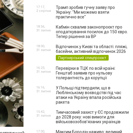
17:17,
Трамп зробив гучну заяву про
2 серпня
Україну: "Ми можемо взяти
практично все"
18:56,
Кабмін схвалив законопроєкт про
31 липня
оподаткування посилок до 150 євро.
Тепер рішення за ВР
18:00,
Відпочинок у Києві та області: пляжі,
31 липня
басейни, активний відпочинок 2026
Партнерський спецпроєкт
16:23,
Перевірки в ТЦК по всій країні:
31 липня
Генштаб заявив про нульову
толерантність до корупції
16:16,
У Польщі підтвердили, що в
31 липня
Люблінському воєводстві під час
атаки на Україну впала російська
ракета
15:42,
Тимчасовий захист у ЄС продовжили
31 липня
до 2028 року: нові вимоги для
військовозобов’язаних українців
17:00,
Максим Бородін наживо: великий