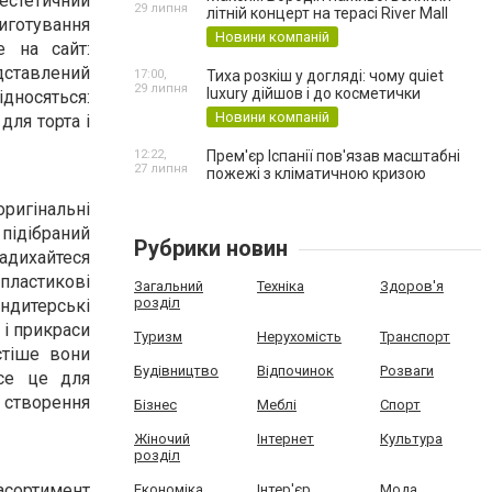
естетичний
29 липня
літній концерт на терасі River Mall
иготування
Новини компаній
е на сайт:
дставлений
17:00,
Тиха розкіш у догляді: чому quiet
29 липня
luxury дійшов і до косметички
носяться:
Новини компаній
для торта і
12:22,
Прем'єр Іспанії пов'язав масштабні
27 липня
пожежі з кліматичною кризою
ригінальні
підібраний
Рубрики новин
адихайтеся
 пластикові
Загальний
Техніка
Здоров'я
розділ
ондитерські
 і прикраси
Туризм
Нерухомість
Транспорт
стіше вони
Будівництво
Відпочинок
Розваги
Все це для
створення
Бізнес
Меблі
Спорт
Жіночий
Інтернет
Культура
розділ
сортимент
Економіка
Інтер'єр
Мода