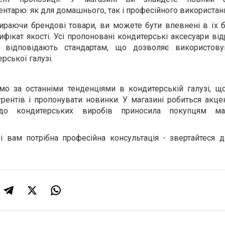
ентарю: як для домашнього, так і професійного використан
ибираючи брендові товари, ви можете бути впевнені в їх б
фікат якості.
Усі пропоновані кондитерські аксесуари від
 відповідають стандартам, що дозволяє використову
рської галузі.
мо за останніми тенденціями в кондитерській галузі, щ
ентів і пропонувати новинки. У магазині робиться акцен
до кондитерських виробів приносила покупцям ма
і вам потрібна професійна консультація - звертайтеся д