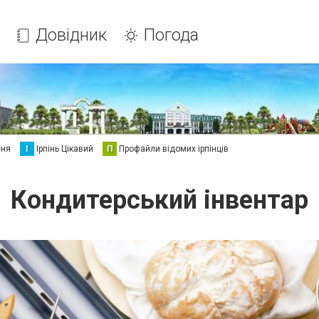
Довідник
Погода
еня
І
Ірпінь Цікавий
П
Профайли відомих ірпінців
Кондитерський інвентар