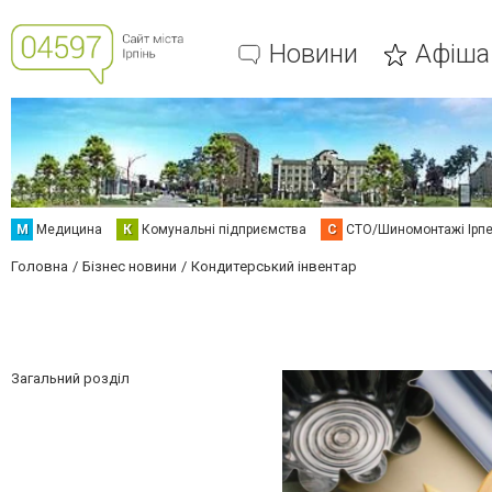
Новини
Афіша
М
Медицина
К
Комунальні підприємства
С
СТО/Шиномонтажі Ірп
Головна
Бізнес новини
Кондитерський інвентар
Загальний розділ