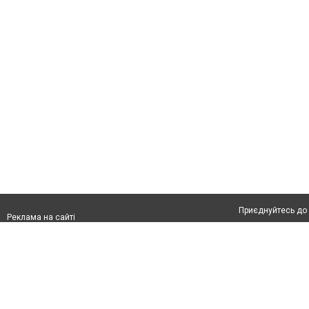
Приєднуйтесь до 
Реклама на сайті
Франшиза "CitySites"
Автори проєкту
Реклама на сайті:
Допускається цит
rek@citysites.ua
тексті обов'язков
розміщення прямо