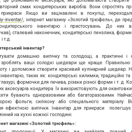
, це різноманітні аксесуари, які допомагають створити 
овторний смак кондитерських виробів. Вони спростять пр
 прикраси. Якщо ви зацікавлені в покупці, переходьт
iy-inventar/
, інтернет магазину «Золотий трюфель», де пре
ондитерського інвентарю і пристосувань. До них від
кав), сталевий наконечник, кондитерські пензлика, форми 
і т.д.
итерський інвентар?
увати домашню випічку та солодощі, а практичні і о
, зроблять ваші солодкі шедеври ще краще. Правильно 
боту і допоможе створити красивий кулінарний шедевр. Н
інвентарю, таких як: кондитерські килимки, традиційні та
лазурі, формочки для печива, різаки різної форми і т. д. К
их аксесуарів кондитера. Їх використовують для окантовки
акети бувають одноразовими або багаторазовими. Найча
орою фольги, силікону або спеціального матеріалу. 
я ефектною випічки. Інвентар для прикраси
полегшу
є
мінн
ий
на кухні кожної господині.
рнет магазині «Золотий трюфель»:
ент пропозиції. У магазині ви знайдете повний а