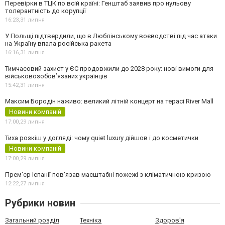
Перевірки в ТЦК по всій країні: Генштаб заявив про нульову
толерантність до корупції
16:23,
31 липня
У Польщі підтвердили, що в Люблінському воєводстві під час атаки
на Україну впала російська ракета
16:16,
31 липня
Тимчасовий захист у ЄС продовжили до 2028 року: нові вимоги для
військовозобов’язаних українців
15:42,
31 липня
Максим Бородін наживо: великий літній концерт на терасі River Mall
Новини компаній
17:00,
29 липня
Тиха розкіш у догляді: чому quiet luxury дійшов і до косметички
Новини компаній
17:00,
29 липня
Прем'єр Іспанії пов'язав масштабні пожежі з кліматичною кризою
12:22,
27 липня
Рубрики новин
Загальний розділ
Техніка
Здоров'я