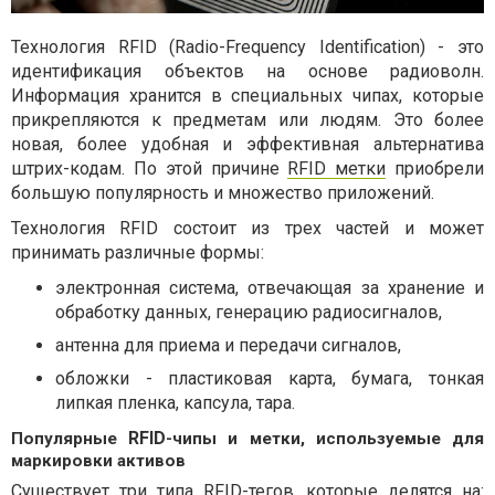
Технология
RFID
(
Radio
-
Frequency
Identification
) - это
идентификация объектов на основе радиоволн.
Информация хранится в специальных чипах, которые
прикрепляются к предметам или людям. Это более
новая, более удобная и эффективная альтернатива
штрих-кодам. По этой причине
RFID
метки
приобрели
большую популярность и множество приложений.
Технология
RFID
состоит из трех частей и может
принимать различные формы:
электронная система, отвечающая за хранение и
обработку данных, генерацию радиосигналов,
антенна для приема и передачи сигналов,
обложки - пластиковая карта, бумага, тонкая
липкая пленка, капсула, тара.
RFID
Популярные
-чипы и метки, используемые для
маркировки активов
Существует три типа
RFID
-тегов, которые делятся на: