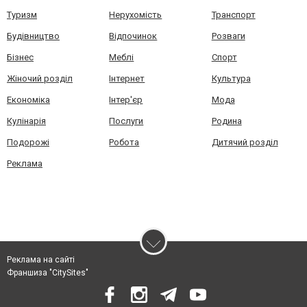
Туризм
Нерухомість
Транспорт
Будівництво
Відпочинок
Розваги
Бізнес
Меблі
Спорт
Жіночий розділ
Інтернет
Культура
Економіка
Інтер'єр
Мода
Кулінарія
Послуги
Родина
Подорожі
Робота
Дитячий розділ
Реклама
Реклама на сайті
Франшиза "CitySites"