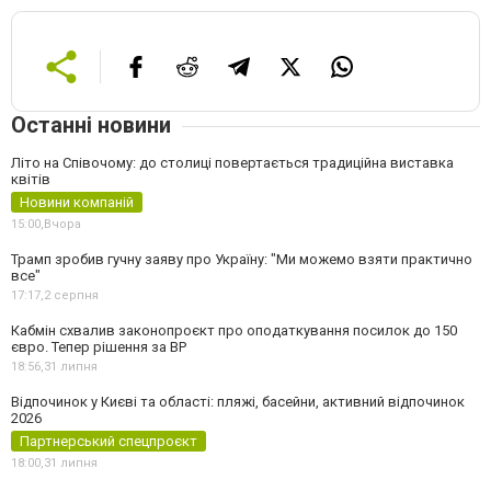
Останні новини
Літо на Співочому: до столиці повертається традиційна виставка
квітів
Новини компаній
15:00,
Вчора
Трамп зробив гучну заяву про Україну: "Ми можемо взяти практично
все"
17:17,
2 серпня
Кабмін схвалив законопроєкт про оподаткування посилок до 150
євро. Тепер рішення за ВР
18:56,
31 липня
Відпочинок у Києві та області: пляжі, басейни, активний відпочинок
2026
Партнерський спецпроєкт
18:00,
31 липня