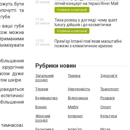
29 липня
літній концерт на терасі River Mall
можуть бути
Новини компаній
почутті та
губи.
17:00,
Тиха розкіш у догляді: чому quiet
29 липня
luxury дійшов і до косметички
о ваші губи
Новини компаній
також можна
 отриманими
12:22,
Прем'єр Іспанії пов'язав масштабні
інімізувати
27 липня
пожежі з кліматичною кризою
збільшення
Рубрики новин
 хірургічне
часом дуже
Загальний
Техніка
Здоров'я
том шкіри.
розділ
 доведеться
Туризм
Нерухомість
Транспорт
естетичної
Будівництво
Відпочинок
Розваги
збільшення
Бізнес
Меблі
Спорт
Жіночий
Інтернет
Культура
розділ
тимчасові.
Економіка
Інтер'єр
Мода