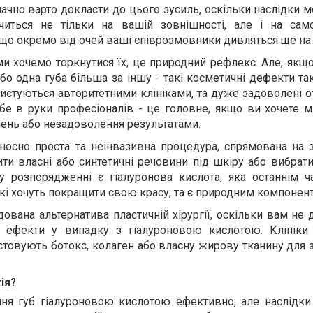
значно варто докласти до цього зусиль, оскільки наслідки 
иться не тільки на вашій зовнішності, але і на само
 що окремо від очей ваші співрозмовники дивляться ще на 
и хочемо торкнутися їх, це природний рефлекс. Але, якщ
бо одна губа більша за іншу - такі косметичні дефекти 
ористуються авторитетними клініками, та дуже задоволені
бе в руки професіоналів - це головне, якщо ви хочете м
ень або незадоволення результатами.
дносно проста та неінвазивна процедура, спрямована на 
ти власні або синтетичні речовини під шкіру або вибрати
 розпорядженні є гіалуронова кислота, яка останнім 
які хочуть покращити свою красу, та є природним компонен
ована альтернатива пластичній хірургії, оскільки вам не
і ефекти у випадку з гіалуроновою кислотою. Клініки 
товують ботокс, колаген або власну жирову тканину для 
ія?
ння губ гіалуроновою кислотою ефективно, але наслідки 