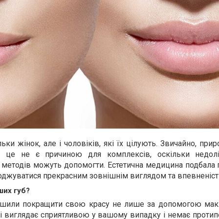
льки жінок, але і чоловіків, які їх цілують. Звичайно, прир
к це не є причиною для комплексів, оскільки недол
х методів можуть допомогти. Естетична медицина подбала 
джуватися прекрасним зовнішнім виглядом та впевненістю
ших губ?
рішили покращити свою красу не лише за допомогою мак
і виглядає сприятливою у вашому випадку і немає протип