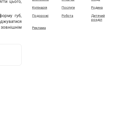
гти цього,
Кулінарія
Послуги
Родина
форму губ,
Подорожі
Робота
Дитячий
розділ
лоджуватися
 зовнішнім
Реклама