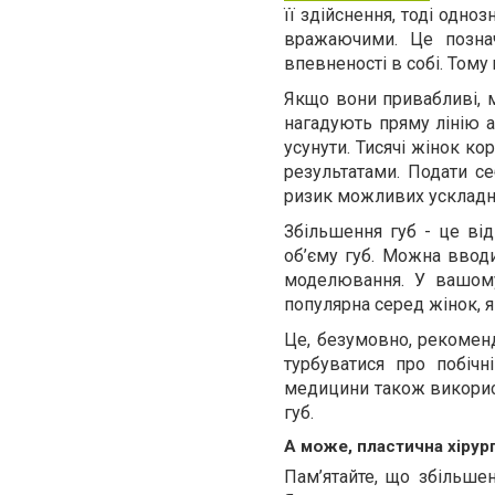
її здійснення, тоді одно
вражаючими. Це познач
впевненості в собі. Тому
Якщо вони привабливі, м
нагадують пряму лінію а
усунути. Тисячі жінок к
результатами. Подати се
ризик можливих ускладн
Збільшення губ - це ві
об’єму губ. Можна вводи
моделювання. У вашому
популярна серед жінок, 
Це, безумовно, рекоменд
турбуватися про побічн
медицини також викорис
губ.
А може, пластична хірург
Пам’ятайте, що збільше