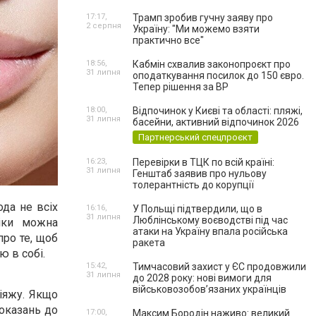
17:17,
Трамп зробив гучну заяву про
2 серпня
Україну: "Ми можемо взяти
практично все"
18:56,
Кабмін схвалив законопроєкт про
31 липня
оподаткування посилок до 150 євро.
Тепер рішення за ВР
18:00,
Відпочинок у Києві та області: пляжі,
31 липня
басейни, активний відпочинок 2026
Партнерський спецпроєкт
16:23,
Перевірки в ТЦК по всій країні:
31 липня
Генштаб заявив про нульову
толерантність до корупції
ода не всіх
16:16,
У Польщі підтвердили, що в
31 липня
Люблінському воєводстві під час
іки можна
атаки на Україну впала російська
про те, щоб
ракета
 в собі.
15:42,
Тимчасовий захист у ЄС продовжили
31 липня
до 2028 року: нові вимоги для
військовозобов’язаних українців
іяжу. Якщо
оказань до
17:00,
Максим Бородін наживо: великий