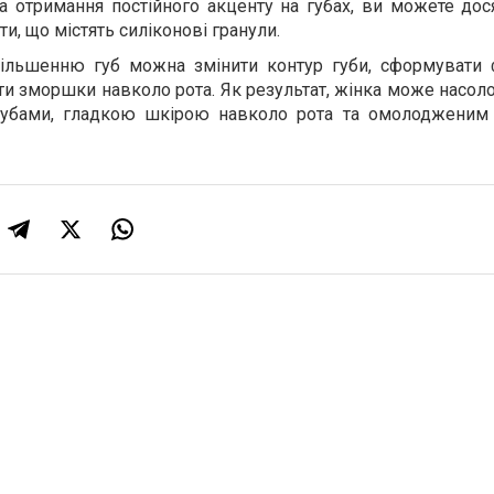
 отримання постійного акценту на губах, ви можете дося
, що містять силіконові гранули.
більшенню губ можна змінити контур губи, сформувати 
ити зморшки навколо рота. Як результат, жінка може насо
губами, гладкою шкірою навколо рота та омолодженим