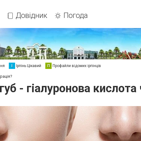
Довідник
Погода
еня
І
Ірпінь Цікавий
П
Профайли відомих ірпінців
ерація?
губ - гіалуронова кислота 