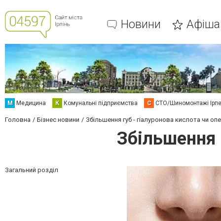
Новини
Афіша
М
Медицина
К
Комунальні підприємства
С
СТО/Шиномонтажі Ірп
Головна
Бізнес новини
Збільшення губ - гіалуронова кислота чи оп
Збільшення 
Загальний розділ