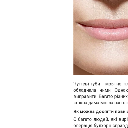
Чуттєві губи - мрія не ті
обладнала ними. Одна
виправити. Багато різни
кожна дама могла насоло
Як можна досягти повні
Є багато людей, які ви
операція булхорн
справд