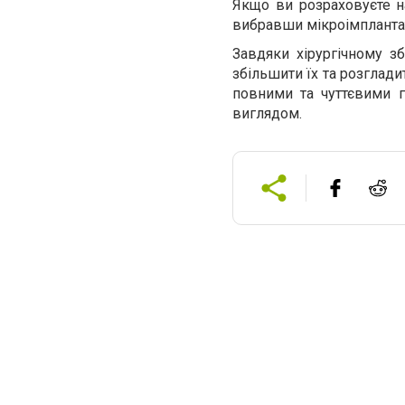
Якщо ви розраховуєте на
вибравши мікроімплантати
Завдяки хірургічному з
збільшити їх та розглад
повними та чуттєвими 
виглядом.