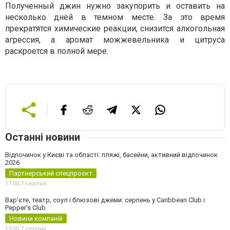
Полученный джин нужно закупорить и оставить на
несколько дней в темном месте. За это время
прекратятся химические реакции, снизится алкогольная
агрессия, а аромат можжевельника и цитруса
раскроется в полной мере.
Останні новини
Відпочинок у Києві та області: пляжі, басейни, активний відпочинок
2026
Партнерський спецпроєкт
17:00,
7 серпня
Вар’єте, театр, соул і блюзові джеми: серпень у Caribbean Club і
Pepper's Club
Новини компаній
13:00,
7 серпня