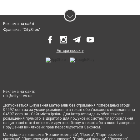
Реклама на сайті
Франшиза "CitySites"
Автори проєкту
Реклама на сайті:
rek@citysites.ua
Допускається цитування матеріалів без отримання попередньої згоди
04597.com.ua за умови розміщення в тексті обов'язкового посилання на
04597.com.ua - Сайт міста Ірпінь. Для інтернет-видань обов'язкове
розміщення прямого, відкритого для пошукових систем гіперпосилання
на цитовані статті не нижче другого абзацу в тексті або в якості джерела.
Порушення виняткових прав переслідується Законом.
Матеріали з плашками "Новини компаній", "Промо", "Партнерський
матеріал", "Партнерський спецпроєкт", "Політичні новини", "Пресреліз",