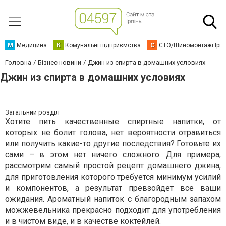
М
Медицина
К
Комунальні підприємства
С
СТО/Шиномонтажі Ірп
Головна
Бізнес новини
Джин из спирта в домашних условиях
Джин из спирта в домашних условиях
Загальний розділ
Хотите пить качественные спиртные напитки, от
которых не болит голова, нет вероятности отравиться
или получить какие-то другие последствия? Готовьте их
сами – в этом нет ничего сложного. Для примера,
рассмотрим самый простой рецепт домашнего джина,
для приготовления которого требуется минимум усилий
и компонентов, а результат превзойдет все ваши
ожидания. Ароматный напиток с благородным запахом
можжевельника прекрасно подходит для употребления
и в чистом виде, и в качестве коктейлей.