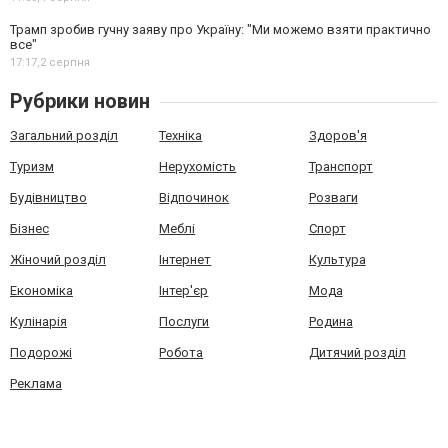
Трамп зробив гучну заяву про Україну: "Ми можемо взяти практично
все"
17:17,
2 серпня
Рубрики новин
Загальний розділ
Техніка
Здоров'я
Туризм
Нерухомість
Транспорт
Будівництво
Відпочинок
Розваги
Бізнес
Меблі
Спорт
Жіночий розділ
Інтернет
Культура
Економіка
Інтер'єр
Мода
Кулінарія
Послуги
Родина
Подорожі
Робота
Дитячий розділ
Реклама