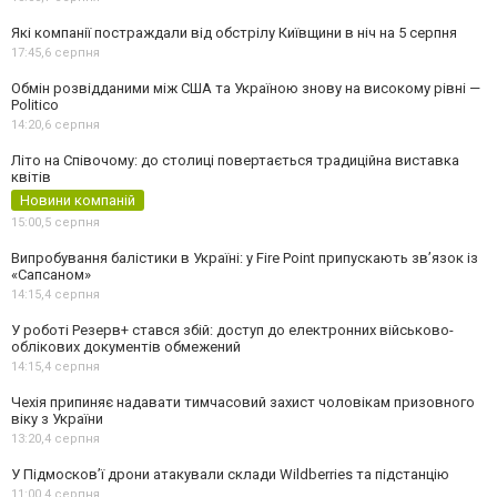
Які компанії постраждали від обстрілу Київщини в ніч на 5 серпня
17:45,
6 серпня
Обмін розвідданими між США та Україною знову на високому рівні —
Politico
14:20,
6 серпня
Літо на Співочому: до столиці повертається традиційна виставка
квітів
Новини компаній
15:00,
5 серпня
Випробування балістики в Україні: у Fire Point припускають зв’язок із
«Сапсаном»
14:15,
4 серпня
У роботі Резерв+ стався збій: доступ до електронних військово-
облікових документів обмежений
14:15,
4 серпня
Чехія припиняє надавати тимчасовий захист чоловікам призовного
віку з України
13:20,
4 серпня
У Підмосков’ї дрони атакували склади Wildberries та підстанцію
11:00,
4 серпня