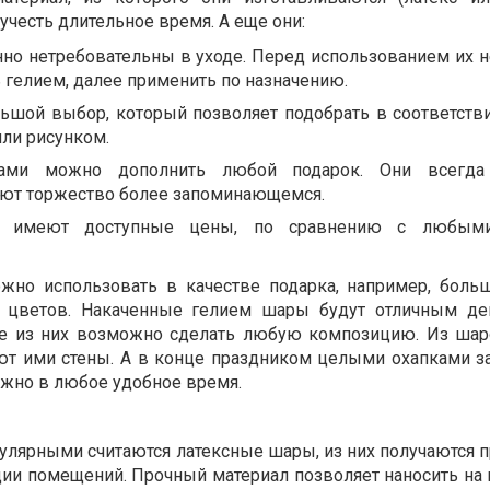
учесть длительное время. А еще они:
но нетребовательны в уходе. Перед использованием их 
ь гелием, далее применить по назначению.
льшой выбор, который позволяет подобрать в соответст
ли рисунком.
ми можно дополнить любой подарок. Они всегда
лают торжество более запоминающемся.
 имеют доступные цены, по сравнению с любыми
жно использовать в качестве подарка, например, боль
 цветов. Накаченные гелием шары будут отличным де
же из них возможно сделать любую композицию. Из ша
ют ими стены. А в конце праздником целыми охапками з
ожно в любое удобное время.
лярными считаются латексные шары, из них получаются 
ии помещений. Прочный материал позволяет наносить на