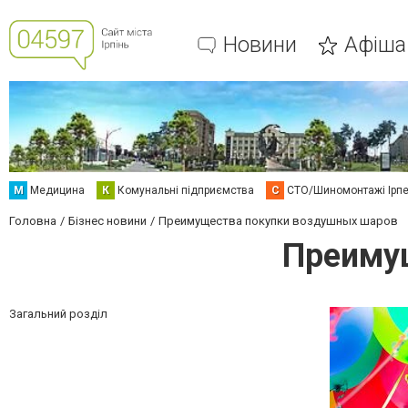
Новини
Афіша
М
Медицина
К
Комунальні підприємства
С
СТО/Шиномонтажі Ірп
Головна
Бізнес новини
Преимущества покупки воздушных шаров
Преиму
Загальний розділ