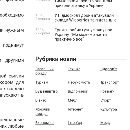
тимчасовий захист чоловікам
призовного віку з України
необходимо
11:00,
У Підмосков’ї дрони атакували
4 серпня
склади Wildberries та підстанцію
вии нужным
17:17,
Трамп зробив гучну заяву про
2 серпня
Україну: "Ми можемо взяти
практично все"
 поднимут
Рубрики новин
 другими
Загальний
Техніка
Здоров'я
розділ
шой связки
кором для
Туризм
Нерухомість
Транспорт
ров создаю
Будівництво
Відпочинок
Розваги
апускают в
Бізнес
Меблі
Спорт
Жіночий
Інтернет
Культура
розділ
прекрасные
Економіка
Інтер'єр
Мода
 них любые