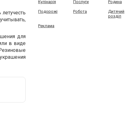
Кулінарія
Послуги
Родина
Подорожі
Робота
Дитячий
 летучесть
розділ
учитывать,
Реклама
ашения для
или в виде
 Резиновые
украшения