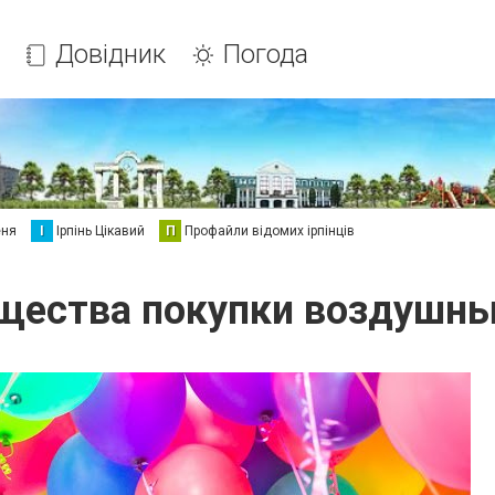
Довідник
Погода
еня
І
Ірпінь Цікавий
П
Профайли відомих ірпінців
щества покупки воздушны