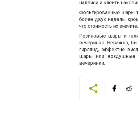
надписи и клеить наклей
Фольгированные шары та
более двух недель, кром
что стоимость их значит
Резиновые шары и гели
вечеринок. Неважно, бы
гирлянд, эффектно вис
шары или воздушные ш
вечеринки.