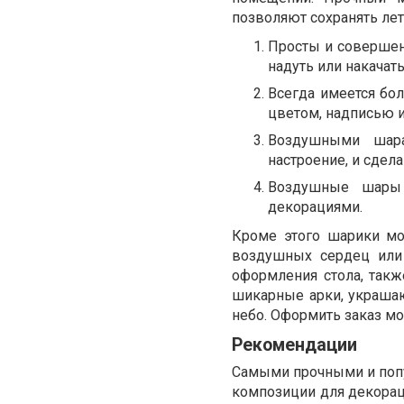
позволяют сохранять лет
Просты и совершен
надуть или накачат
Всегда имеется бо
цветом, надписью и
Воздушными шара
настроение, и сде
Воздушные шары
декорациями.
Кроме этого шарики мо
воздушных сердец или
оформления стола, так
шикарные арки, украша
небо. Оформить заказ м
Рекомендации
Самыми прочными и попу
композиции для декорац