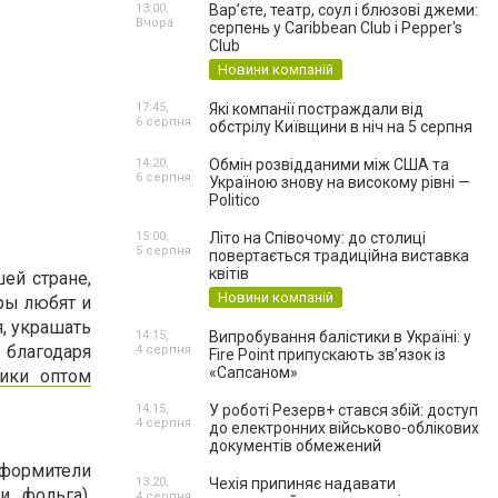
13:00,
Вар’єте, театр, соул і блюзові джеми:
Вчора
серпень у Caribbean Club і Pepper's
Club
Новини компаній
17:45,
Які компанії постраждали від
6 серпня
обстрілу Київщини в ніч на 5 серпня
14:20,
Обмін розвідданими між США та
6 серпня
Україною знову на високому рівні —
Politico
15:00,
Літо на Співочому: до столиці
5 серпня
повертається традиційна виставка
квітів
ей стране,
Новини компаній
ры любят и
я, украшать
14:15,
Випробування балістики в Україні: у
благодаря
4 серпня
Fire Point припускають зв’язок із
«Сапсаном»
ики оптом
14:15,
У роботі Резерв+ стався збій: доступ
4 серпня
до електронних військово-облікових
документів обмежений
формители
13:20,
Чехія припиняє надавати
и фольга),
4 серпня