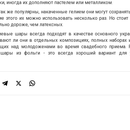
ки, иногда их дополняют пастелем или металликом.
к же популярны, накаченные гелием они могут сохранять
е этого их можно использовать несколько раз. Но стоит 
ельно дороже, чем латексных.
евые шары всегда подходят в качестве основного укр
вают ли они в отдельных композициях, полных наборах 
ящих над молодоженами во время свадебного приема.
ары из фольги - это всегда хороший вариант для 