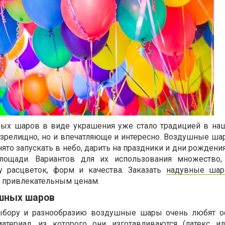
ых шаров в виде украшения уже стало традицией в наш
и зрелищно, но и впечатляюще и интересно. Воздушные ша
нято запускать в небо, дарить на праздники и дни рождени
лощади. Вариантов для их использования множество, 
у расцветок, форм и качества. Заказать
надувные шар
 привлекательным ценам.
шных шаров
ыбору и разнообразию воздушные шары очень любят о
териал, из которого они изготавливаются (латекс ил