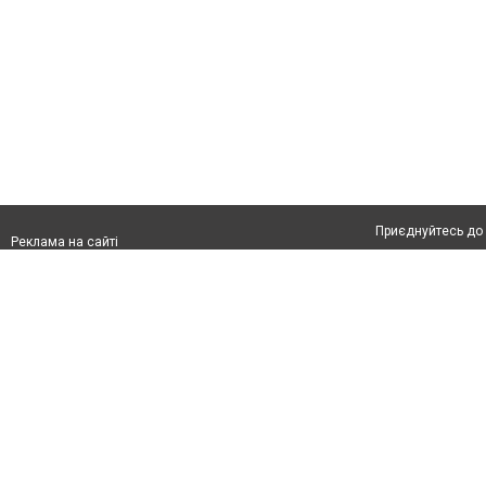
Приєднуйтесь до 
Реклама на сайті
Франшиза "CitySites"
Автори проєкту
Реклама на сайті:
Допускається цит
rek@citysites.ua
тексті обов'язков
розміщення прямо
абзацу в тексті 
Матеріали з плаш
"Політичні новини
Політика конфіде