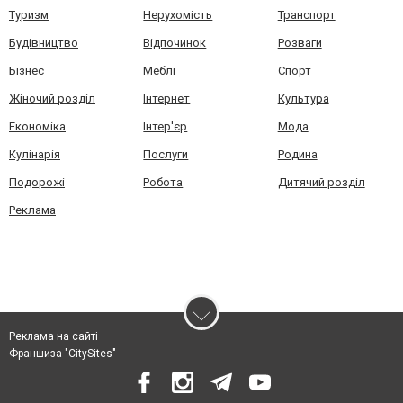
Туризм
Нерухомість
Транспорт
Будівництво
Відпочинок
Розваги
Бізнес
Меблі
Спорт
Жіночий розділ
Інтернет
Культура
Економіка
Інтер'єр
Мода
Кулінарія
Послуги
Родина
Подорожі
Робота
Дитячий розділ
Реклама
Реклама на сайті
Франшиза "CitySites"