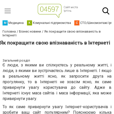
М
Медицина
К
Комунальні підприємства
С
СТО/Шиномонтажі Ірп
Головна
Бізнес новини
Як покращити свою впізнаваність в
Інтернеті
Як покращити свою впізнаваність в Інтернеті
Загальний розділ
Є люди, з якими ви спілкуєтесь у реальному житті, і
люди, з якими ви зустрічаєтесь лише в Інтернеті. І якщо
в реальному житті ясно, як запросити друга на
прогулянку, то в Інтернеті не зовсім ясно, як саме
привернути увагу користувача до сайту. Адже в
Інтернеті існує маса сайтів і маса інформації, яка може
привернути увагу.
То як саме привернути увагу Інтернет-користувачів і
зробити ваш сайт популярним? Пояснюємо кілька