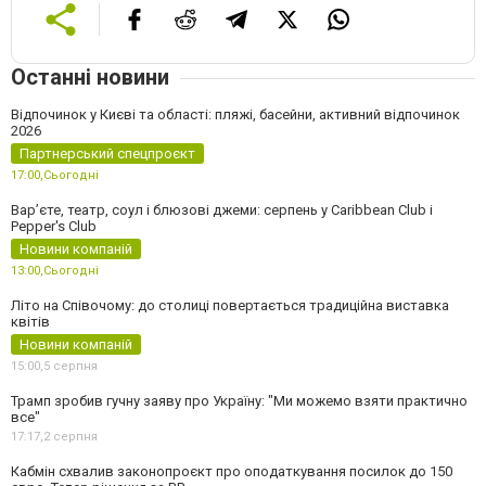
Останні новини
Відпочинок у Києві та області: пляжі, басейни, активний відпочинок
2026
Партнерський спецпроєкт
17:00,
Сьогодні
Вар’єте, театр, соул і блюзові джеми: серпень у Caribbean Club і
Pepper's Club
Новини компаній
13:00,
Сьогодні
Літо на Співочому: до столиці повертається традиційна виставка
квітів
Новини компаній
15:00,
5 серпня
Трамп зробив гучну заяву про Україну: "Ми можемо взяти практично
все"
17:17,
2 серпня
Кабмін схвалив законопроєкт про оподаткування посилок до 150