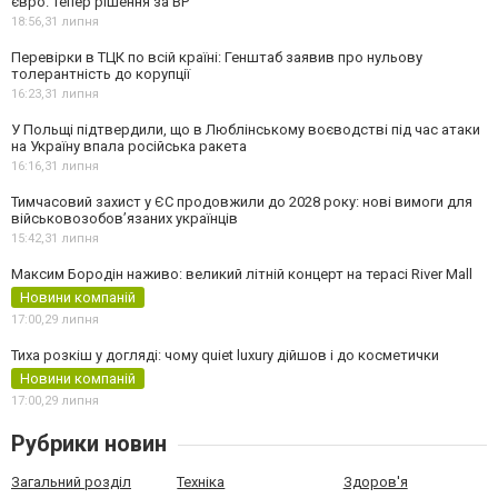
євро. Тепер рішення за ВР
18:56,
31 липня
Перевірки в ТЦК по всій країні: Генштаб заявив про нульову
толерантність до корупції
16:23,
31 липня
У Польщі підтвердили, що в Люблінському воєводстві під час атаки
на Україну впала російська ракета
16:16,
31 липня
Тимчасовий захист у ЄС продовжили до 2028 року: нові вимоги для
військовозобов’язаних українців
15:42,
31 липня
Максим Бородін наживо: великий літній концерт на терасі River Mall
Новини компаній
17:00,
29 липня
Тиха розкіш у догляді: чому quiet luxury дійшов і до косметички
Новини компаній
17:00,
29 липня
Рубрики новин
Загальний розділ
Техніка
Здоров'я