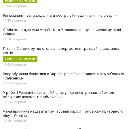
Новини компаній
13:00,
7 серпня
Які компанії постраждали від обстрілу Київщини в ніч на 5 серпня
17:45,
6 серпня
Обмін розвідданими між США та Україною знову на високому рівні —
Politico
14:20,
6 серпня
Літо на Співочому: до столиці повертається традиційна виставка
квітів
Новини компаній
15:00,
5 серпня
Випробування балістики в Україні: у Fire Point припускають зв’язок із
«Сапсаном»
14:15,
4 серпня
У роботі Резерв+ стався збій: доступ до електронних військово-
облікових документів обмежений
14:15,
4 серпня
Чехія припиняє надавати тимчасовий захист чоловікам призовного
віку з України
13:20,
4 серпня