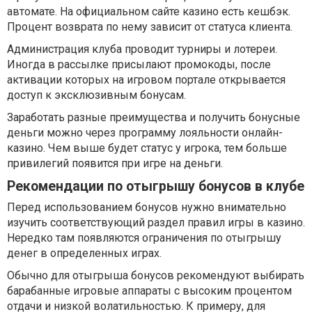
автомате. На официальном сайте казино есть кешбэк.
Процент возврата по нему зависит от статуса клиента.
Администрация клуба проводит турниры и лотереи.
Иногда в рассылке присылают промокоды, после
активации которых на игровом портале открывается
доступ к эксклюзивным бонусам.
Заработать разные преимущества и получить бонусные
деньги можно через программу лояльности онлайн-
казино. Чем выше будет статус у игрока, тем больше
привилегий появится при игре на деньги.
Рекомендации по отыгрышу бонусов в клубе
Перед использованием бонусов нужно внимательно
изучить соответствующий раздел правил игры в казино.
Нередко там появляются ограничения по отыгрышу
денег в определенных играх.
Обычно для отыгрыша бонусов рекомендуют выбирать
барабанные игровые аппараты с высоким процентом
отдачи и низкой волатильностью. К примеру, для