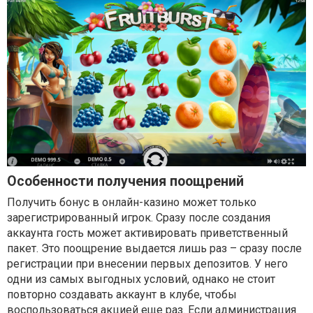
Особенности получения поощрений
Получить бонус в онлайн-казино может только
зарегистрированный игрок. Сразу после создания
аккаунта гость может активировать приветственный
пакет. Это поощрение выдается лишь раз – сразу после
регистрации при внесении первых депозитов. У него
одни из самых выгодных условий, однако не стоит
повторно создавать аккаунт в клубе, чтобы
воспользоваться акцией еще раз. Если администрация