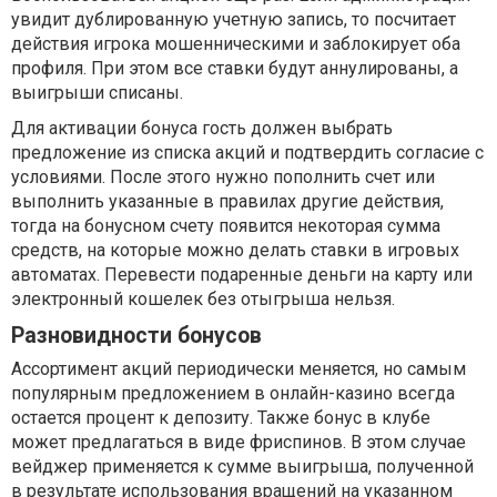
увидит дублированную учетную запись, то посчитает
действия игрока мошенническими и заблокирует оба
профиля. При этом все ставки будут аннулированы, а
выигрыши списаны.
Для активации бонуса гость должен выбрать
предложение из списка акций и подтвердить согласие с
условиями. После этого нужно пополнить счет или
выполнить указанные в правилах другие действия,
тогда на бонусном счету появится некоторая сумма
средств, на которые можно делать ставки в игровых
автоматах. Перевести подаренные деньги на карту или
электронный кошелек без отыгрыша нельзя.
Разновидности бонусов
Ассортимент акций периодически меняется, но самым
популярным предложением в онлайн-казино всегда
остается процент к депозиту. Также бонус в клубе
может предлагаться в виде фриспинов. В этом случае
вейджер применяется к сумме выигрыша, полученной
в результате использования вращений на указанном