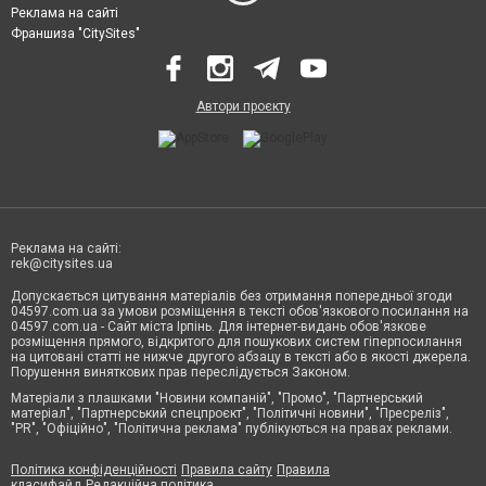
Реклама на сайті
Франшиза "CitySites"
Автори проєкту
Реклама на сайті:
rek@citysites.ua
Допускається цитування матеріалів без отримання попередньої згоди
04597.com.ua за умови розміщення в тексті обов'язкового посилання на
04597.com.ua - Сайт міста Ірпінь. Для інтернет-видань обов'язкове
розміщення прямого, відкритого для пошукових систем гіперпосилання
на цитовані статті не нижче другого абзацу в тексті або в якості джерела.
Порушення виняткових прав переслідується Законом.
Матеріали з плашками "Новини компаній", "Промо", "Партнерський
матеріал", "Партнерський спецпроєкт", "Політичні новини", "Пресреліз",
"PR", "Офіційно", "Політична реклама" публікуються на правах реклами.
Політика конфіденційності
Правила сайту
Правила
класифайд
Редакційна політика