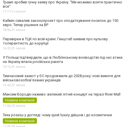
Трамп зробив гучну заяву про Україну: "Ми можемо взяти практично
все"
17:17,
2 серпня
Кабмін схвалив законопроєкт про оподаткування посилок до 150
євро. Тепер рішення за ВР
18:56,
31 липня
Перевірки в ТЦК по всій країні: Генштаб заявив про нульову
толерантність до корупції
16:23,
31 липня
У Польщі підтвердили, що в Люблінському воєводстві під час атаки
на Україну впала російська ракета
16:16,
31 липня
Тимчасовий захист у ЄС продовжили до 2028 року: нові вимоги для
військовозобов’язаних українців
15:42,
31 липня
Максим Бородін наживо: великий літній концерт на терасі River Mall
Новини компаній
17:00,
29 липня
Тиха розкіш у догляді: чому quiet luxury дійшов і до косметички
Новини компаній
17:00,
29 липня