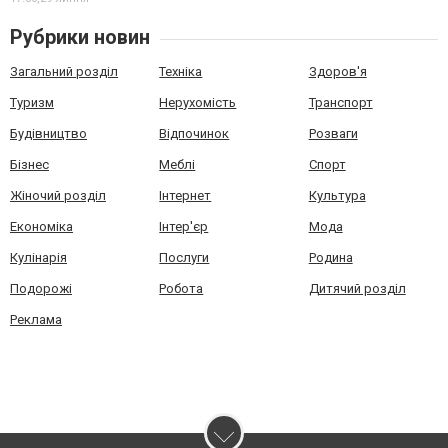
Рубрики новин
Загальний розділ
Техніка
Здоров'я
Туризм
Нерухомість
Транспорт
Будівництво
Відпочинок
Розваги
Бізнес
Меблі
Спорт
Жіночий розділ
Інтернет
Культура
Економіка
Інтер'єр
Мода
Кулінарія
Послуги
Родина
Подорожі
Робота
Дитячий розділ
Реклама