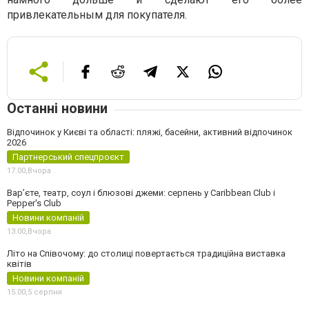
привлекательным для покупателя.
Останні новини
Відпочинок у Києві та області: пляжі, басейни, активний відпочинок
2026
Партнерський спецпроєкт
17:00,
Вчора
Вар’єте, театр, соул і блюзові джеми: серпень у Caribbean Club і
Pepper's Club
Новини компаній
13:00,
Вчора
Літо на Співочому: до столиці повертається традиційна виставка
квітів
Новини компаній
15:00,
5 серпня