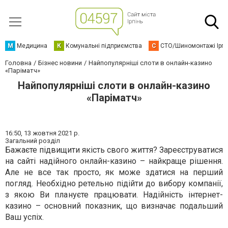
М
Медицина
К
Комунальні підприємства
С
СТО/Шиномонтажі Ірп
Головна
Бізнес новини
Найпопулярніші слоти в онлайн-казино
«Паріматч»
Найпопулярніші слоти в онлайн-казино
«Паріматч»
16:50,
13 жовтня 2021 р.
Загальний розділ
Бажаєте підвищити якість свого життя? Зареєструватися
на сайті надійного онлайн-казино – найкраще рішення.
Але не все так просто, як може здатися на перший
погляд. Необхідно ретельно підійти до вибору компанії,
з якою Ви плануєте працювати. Надійність інтернет-
казино – основний показник, що визначає подальший
Ваш успіх.