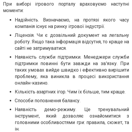
При виборі ігрового порталу враховуємо наступні
моменти:
Надійність. Визначаємо, на протязі якого часу
компанія існує на ринку ігрової індустрії.
Ліцензія. Чи є дозвільний документ на легальну
роботу. Якщо така інформація відсутня, то краще на
сайті не затримуватися.
Наявність служби підтримки. Менеджери служби
підтримки повинні бути завжди на зв'язку. При
таких умовах вийде швидко і ефективно вирішити
проблему, яка виникла в процесі використання
онлайн-казино.
Кількість азартних ігор. Чим їх більше, тим краще.
Способи поповнення балансу.
Наявність демо-режиму. Це тренувальний
інструмент, який дозволяє ознайомитися з
головними особливостями гри: правила, сюжет, та
ін.