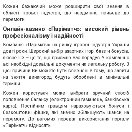
Кожен бажаючий може розширити свої знання в
області ігрової індустрії, що неодмінно приведе до
перемоги.
Онлайн-казино «Паріматч»: високий рівень
професіоналізму і надійності
Компанія «Паріматч» на ринку ігрової індустрії України
довгі роки. Широкий вибір азартних ігор, безліч бонусів,
якісне ПЗ – це те, що приємно Вас порадує. У компанії є
всі необхідні дозвільні документи на легальну роботу. З
цієї причини Ви можете бути впевнені в тому, що запити
на зняття винагород будуть оброблені в мінімальні
терміни.
Кожен користувач може вибрати зручний спосіб
поповнення балансу (електронний гаманець, банківська
карта). Постійним гравцям нараховуються бонуси і
безкоштовні фішки, які значно збільшують шанси на
перемогу. До вагомих переваг використання порталу
«Паріматч» відносять: