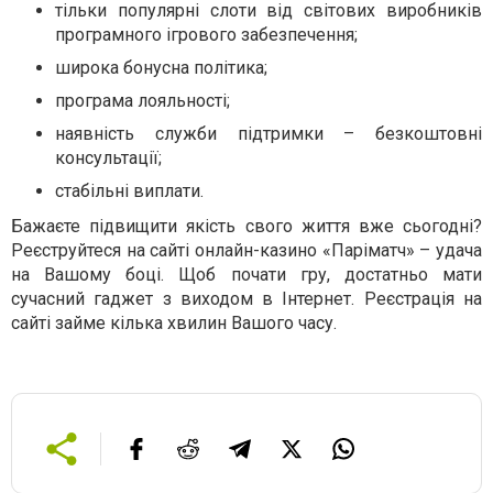
тільки популярні слоти від світових виробників
програмного ігрового забезпечення;
широка бонусна політика;
програма лояльності;
наявність служби підтримки – безкоштовні
консультації;
стабільні виплати.
Бажаєте підвищити якість свого життя вже сьогодні?
Реєструйтеся на сайті онлайн-казино «Паріматч» – удача
на Вашому боці. Щоб почати гру, достатньо мати
сучасний гаджет з виходом в Інтернет. Реєстрація на
сайті займе кілька хвилин Вашого часу.