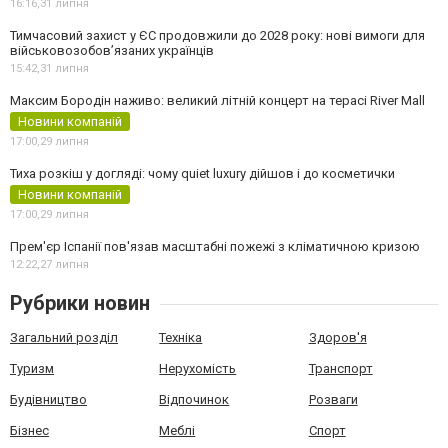
16:16,
31 липня
Тимчасовий захист у ЄС продовжили до 2028 року: нові вимоги для
військовозобов’язаних українців
15:42,
31 липня
Максим Бородін наживо: великий літній концерт на терасі River Mall
Новини компаній
17:00,
29 липня
Тиха розкіш у догляді: чому quiet luxury дійшов і до косметички
Новини компаній
17:00,
29 липня
Прем'єр Іспанії пов'язав масштабні пожежі з кліматичною кризою
12:22,
27 липня
Рубрики новин
Загальний розділ
Техніка
Здоров'я
Туризм
Нерухомість
Транспорт
Будівництво
Відпочинок
Розваги
Бізнес
Меблі
Спорт