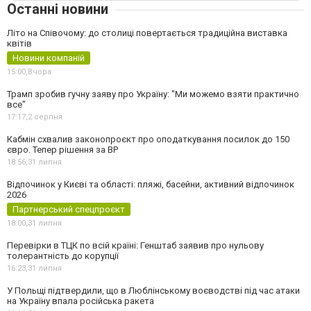
Останні новини
Літо на Співочому: до столиці повертається традиційна виставка
квітів
Новини компаній
15:00,
Вчора
Трамп зробив гучну заяву про Україну: "Ми можемо взяти практично
все"
17:17,
2 серпня
Кабмін схвалив законопроєкт про оподаткування посилок до 150
євро. Тепер рішення за ВР
18:56,
31 липня
Відпочинок у Києві та області: пляжі, басейни, активний відпочинок
2026
Партнерський спецпроєкт
18:00,
31 липня
Перевірки в ТЦК по всій країні: Генштаб заявив про нульову
толерантність до корупції
16:23,
31 липня
У Польщі підтвердили, що в Люблінському воєводстві під час атаки
на Україну впала російська ракета