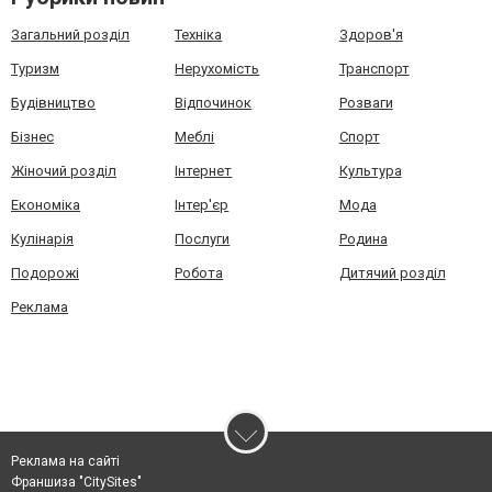
Загальний розділ
Техніка
Здоров'я
Туризм
Нерухомість
Транспорт
Будівництво
Відпочинок
Розваги
Бізнес
Меблі
Спорт
Жіночий розділ
Інтернет
Культура
Економіка
Інтер'єр
Мода
Кулінарія
Послуги
Родина
Подорожі
Робота
Дитячий розділ
Реклама
Реклама на сайті
Франшиза "CitySites"