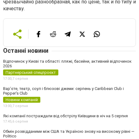
чрезвычайно разнообразная, как по цене, так и по типу и
качеству.
Останні новини
Відпочинок у Києві та області: пляжі, басейни, активний відпочинок
2026
Партнерський спецпроєкт
17:00,
7 серпня
Вар’єте, театр, соул і блюзові джеми: серпень у Caribbean Club і
Pepper's Club
Новини компаній
13:00,
7 серпня
Які компанії постраждали від обстрілу Київщини в ніч на 5 серпня
17:45,
6 серпня
Обмін розвідданими між США та Україною знову на високому рівні —
Politico