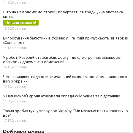
14:20,
6 серпня
Літо на Співочому: до столиці повертається традиційна виставка
квітів
Новини компаній
15:00,
5 серпня
Випробування балістики в Україні: у Fire Point припускають зв’язок із
«Сапсаном»
14:15,
4 серпня
У роботі Резерв+ стався збій: доступ до електронних військово-
облікових документів обмежений
14:15,
4 серпня
Чехія припиняє надавати тимчасовий захист чоловікам призовного
віку з України
13:20,
4 серпня
У Підмосков’ї дрони атакували склади Wildberries та підстанцію
11:00,
4 серпня
Трамп зробив гучну заяву про Україну: "Ми можемо взяти практично
все"
17:17,
2 серпня
Рубрики новин