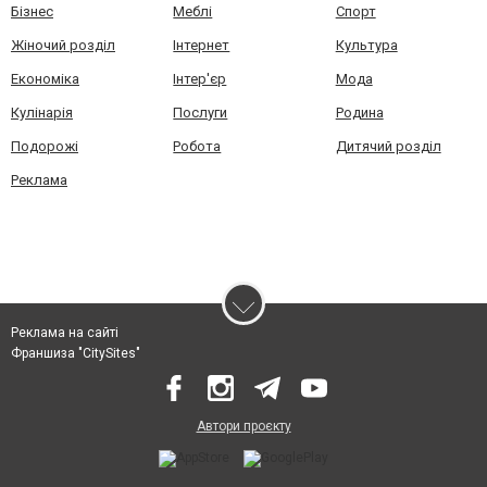
Бізнес
Меблі
Спорт
Жіночий розділ
Інтернет
Культура
Економіка
Інтер'єр
Мода
Кулінарія
Послуги
Родина
Подорожі
Робота
Дитячий розділ
Реклама
Реклама на сайті
Франшиза "CitySites"
Автори проєкту