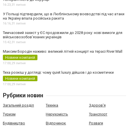
16:23,
31 липня
У Польщі підтвердили, що в Люблінському воєводстві під час атаки
на Україну впала російська ракета
16:16,
31 липня
Тимчасовий захист у ЄС продовжили до 2028 року: нові вимоги для
військовозобов’язаних українців
15:42,
31 липня
Максим Бородін наживо: великий літній концерт на терасі River Mall
Новини компаній
17:00,
29 липня
Тиха розкіш у догляді: чому quiet luxury дійшов і до косметички
Новини компаній
17:00,
29 липня
Рубрики новин
Загальний розділ
Техніка
Здоров'я
Туризм
Нерухомість
Транспорт
Будівництво
Відпочинок
Розваги