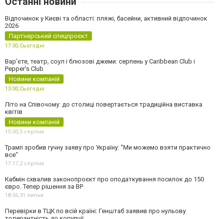
Останні новини
Відпочинок у Києві та області: пляжі, басейни, активний відпочинок
2026
Партнерський спецпроєкт
17:00,
Сьогодні
Вар’єте, театр, соул і блюзові джеми: серпень у Caribbean Club і
Pepper's Club
Новини компаній
13:00,
Сьогодні
Літо на Співочому: до столиці повертається традиційна виставка
квітів
Новини компаній
15:00,
5 серпня
Трамп зробив гучну заяву про Україну: "Ми можемо взяти практично
все"
17:17,
2 серпня
Кабмін схвалив законопроєкт про оподаткування посилок до 150
євро. Тепер рішення за ВР
18:56,
31 липня
Перевірки в ТЦК по всій країні: Генштаб заявив про нульову
толерантність до корупції