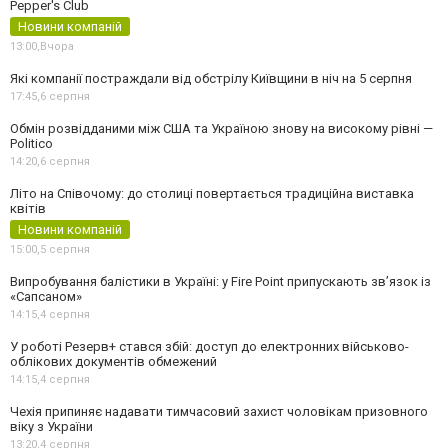
Pepper's Club
Новини компаній
13:00,
Вчора
Які компанії постраждали від обстрілу Київщини в ніч на 5 серпня
17:45,
6 серпня
Обмін розвідданими між США та Україною знову на високому рівні —
Politico
14:20,
6 серпня
Літо на Співочому: до столиці повертається традиційна виставка
квітів
Новини компаній
15:00,
5 серпня
Випробування балістики в Україні: у Fire Point припускають зв’язок із
«Сапсаном»
14:15,
4 серпня
У роботі Резерв+ стався збій: доступ до електронних військово-
облікових документів обмежений
14:15,
4 серпня
Чехія припиняє надавати тимчасовий захист чоловікам призовного
віку з України
13:20,
4 серпня