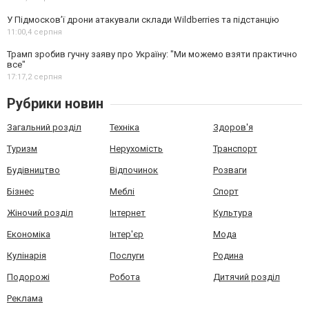
У Підмосков’ї дрони атакували склади Wildberries та підстанцію
11:00,
4 серпня
Трамп зробив гучну заяву про Україну: "Ми можемо взяти практично
все"
17:17,
2 серпня
Рубрики новин
Загальний розділ
Техніка
Здоров'я
Туризм
Нерухомість
Транспорт
Будівництво
Відпочинок
Розваги
Бізнес
Меблі
Спорт
Жіночий розділ
Інтернет
Культура
Економіка
Інтер'єр
Мода
Кулінарія
Послуги
Родина
Подорожі
Робота
Дитячий розділ
Реклама