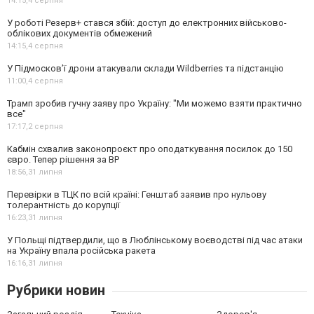
14:15,
4 серпня
У роботі Резерв+ стався збій: доступ до електронних військово-
облікових документів обмежений
14:15,
4 серпня
У Підмосков’ї дрони атакували склади Wildberries та підстанцію
11:00,
4 серпня
Трамп зробив гучну заяву про Україну: "Ми можемо взяти практично
все"
17:17,
2 серпня
Кабмін схвалив законопроєкт про оподаткування посилок до 150
євро. Тепер рішення за ВР
18:56,
31 липня
Перевірки в ТЦК по всій країні: Генштаб заявив про нульову
толерантність до корупції
16:23,
31 липня
У Польщі підтвердили, що в Люблінському воєводстві під час атаки
на Україну впала російська ракета
16:16,
31 липня
Рубрики новин