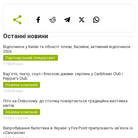
Останні новини
Відпочинок у Києві та області: пляжі, басейни, активний відпочинок
2026
Партнерський спецпроєкт
17:00,
Вчора
Вар’єте, театр, соул і блюзові джеми: серпень у Caribbean Club і
Pepper's Club
Новини компаній
13:00,
Вчора
Літо на Співочому: до столиці повертається традиційна виставка
квітів
Новини компаній
15:00,
5 серпня
Випробування балістики в Україні: у Fire Point припускають зв’язок із
«Сапсаном»