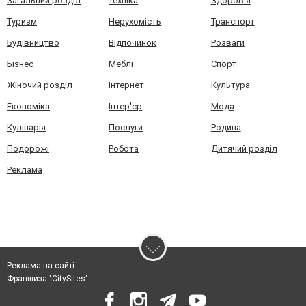
Загальний розділ
Техніка
Здоров'я
Туризм
Нерухомість
Транспорт
Будівництво
Відпочинок
Розваги
Бізнес
Меблі
Спорт
Жіночий розділ
Інтернет
Культура
Економіка
Інтер'єр
Мода
Кулінарія
Послуги
Родина
Подорожі
Робота
Дитячий розділ
Реклама
Реклама на сайті
Франшиза "CitySites"