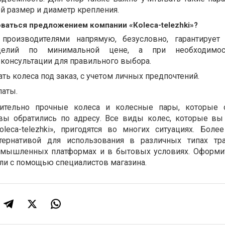
й размер и диаметр крепления.
ваться предложением компании «Кoleca-telezhki»?
 производителями напрямую, безусловно, гарантирует
зделий по минимальной цене, а при необходимо
консультации для правильного выбора.
ть колеса под заказ, с учетом личных предпочтений.
латы.
ительно прочные колеса и колесные пары, которые о
вы обратились по адресу. Все виды колес, которые вы
leca-telezhki», пригодятся во многих ситуациях. Более
тернативой для использования в различных типах тр
ромышленных платформах и в бытовых условиях. Оформи
ли с помощью специалистов магазина.