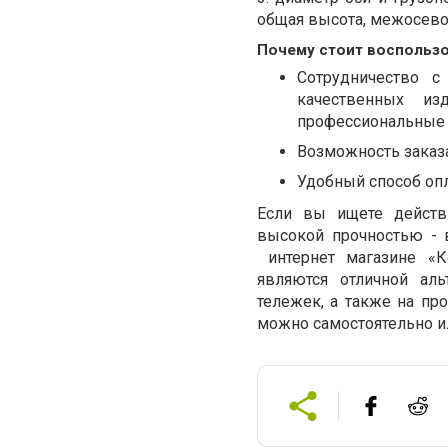
общая высота, межосево
Почему стоит воспользо
Сотрудничество с
качественных и
профессиональные 
Возможность заказа
Удобный способ оп
Если вы ищете действ
высокой прочностью - 
интернет магазине «Кo
являются отличной аль
тележек, а также на п
можно самостоятельно и