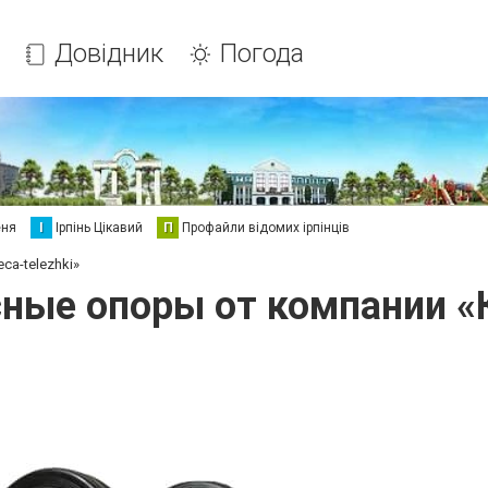
Довідник
Погода
еня
І
Ірпінь Цікавий
П
Профайли відомих ірпінців
ca-telezhki»
ные опоры от компании «К