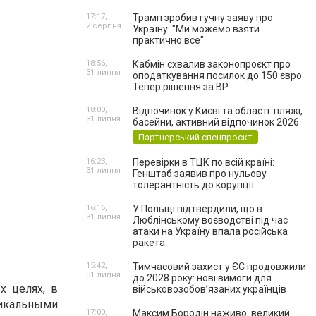
17:17,
Трамп зробив гучну заяву про
2 серпня
Україну: "Ми можемо взяти
практично все"
18:56,
Кабмін схвалив законопроєкт про
31 липня
оподаткування посилок до 150 євро.
Тепер рішення за ВР
18:00,
Відпочинок у Києві та області: пляжі,
31 липня
басейни, активний відпочинок 2026
Партнерський спецпроєкт
16:23,
Перевірки в ТЦК по всій країні:
31 липня
Генштаб заявив про нульову
толерантність до корупції
16:16,
У Польщі підтвердили, що в
31 липня
Люблінському воєводстві під час
атаки на Україну впала російська
ракета
15:42,
Тимчасовий захист у ЄС продовжили
31 липня
до 2028 року: нові вимоги для
 целях, в
військовозобов’язаних українців
икальными
17:00,
Максим Бородін наживо: великий