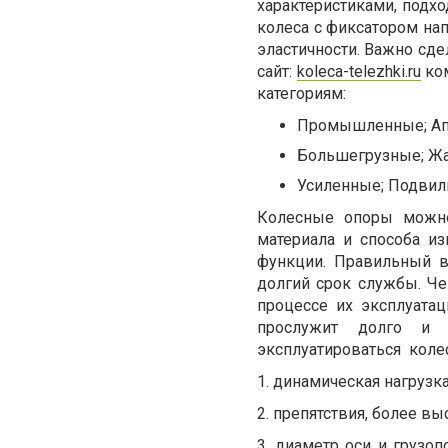
характеристиками, подх
колеса с фиксатором нап
эластичности. Важно сде
сайт:
koleca-telezhki.ru
ком
категориям:
Промышленные; Апп
Большегрузные; Жа
Усиленные; Подвил
Колесные опоры можно
материала и способа из
функции. Правильный в
долгий срок службы. Ч
процессе их эксплуата
прослужит долго и б
эксплуатироваться
коле
1.
динамическая нагрузка
2.
препятствия, более вы
3.
диаметр оси и грузоп