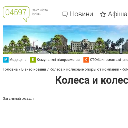
Новини
Афіша
М
Медицина
К
Комунальні підприємства
С
СТО/Шиномонтажі Ірп
Головна
Бізнес новини
Колеса и колесные опоры от компании «Кole
Колеса и колес
Загальний розділ