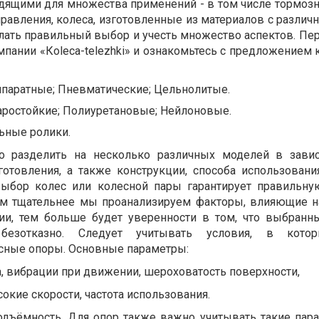
одящими для множества применений - в том числе тормозн
равления, колеса, изготовленные из материалов с различ
лать правильный выбор и учесть множество аспектов. Пер
пании «Кoleca-telezhki» и ознакомьтесь с предложением 
аратные; Пневматические; Цельнолитые.
ростойкие; Полиуретановые; Нейлоновые.
ьные ролики.
 разделить на несколько различных моделей в завис
готовления, а также конструкции, способа использовани
ыбор колес или колесной пары гарантирует правильну
ем тщательнее мы проанализируем факторы, влияющие н
ции, тем больше будет уверенности в том, что выбранн
езотказно. Следует учитывать условия, в кото
сные опоры. Основные параметры:
, вибрации при движении, шероховатость поверхности,
сокие скорости, частота использования.
одъёмность. Для опор также важно учитывать такие пар