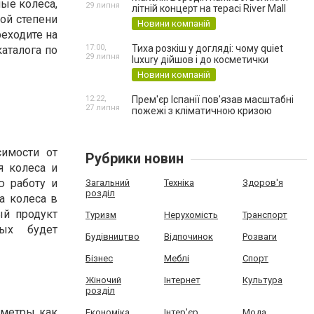
ые колеса,
29 липня
літній концерт на терасі River Mall
ной степени
Новини компаній
еходите на
17:00,
Тиха розкіш у догляді: чому quiet
каталога по
29 липня
luxury дійшов і до косметички
Новини компаній
12:22,
Прем'єр Іспанії пов'язав масштабні
27 липня
пожежі з кліматичною кризою
имости от
Рубрики новин
я колеса и
ю работу и
Загальний
Техніка
Здоров'я
розділ
а колеса в
ый продукт
Туризм
Нерухомість
Транспорт
рых будет
Будівництво
Відпочинок
Розваги
Бізнес
Меблі
Спорт
Жіночий
Інтернет
Культура
розділ
аметры как
Економіка
Інтер'єр
Мода