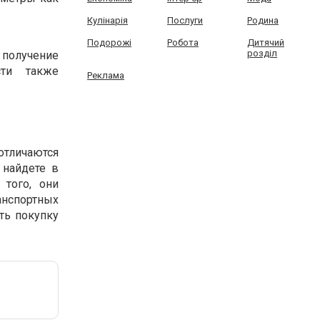
Кулінарія
Послуги
Родина
Подорожі
Робота
Дитячий
розділ
 получение
сти также
Реклама
тличаются
 найдете в
 того, они
анспортных
ть покупку