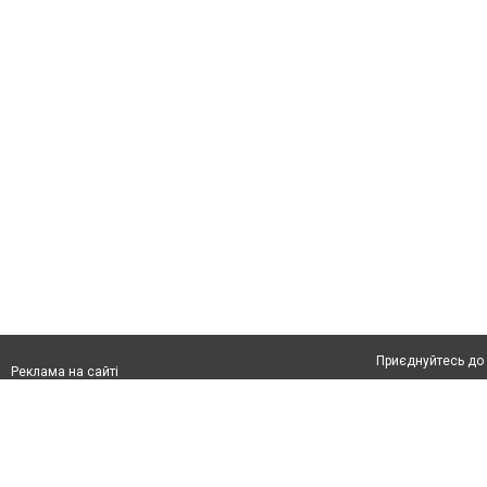
Приєднуйтесь до 
Реклама на сайті
Франшиза "CitySites"
Автори проєкту
Реклама на сайті:
Допускається цит
rek@citysites.ua
тексті обов'язков