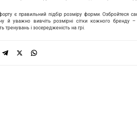
рту є правильний підбір розміру форми. Озбройтеся са
ину й уважно вивчіть розмірні сітки кожного бренду –
ь тренувань і зосередженість на грі.