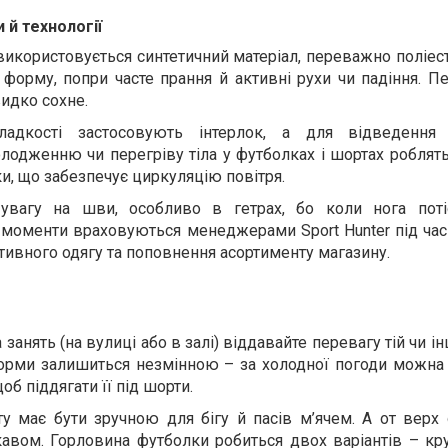
 й технології
икористовується синтетичний матеріал, переважно поліест
 форму, попри часте прання й активні рухи чи падіння. П
видко сохне.
адкості застосовують інтерлок, а для відведення
одженню чи перегріву тіла у футболках і шортах роблять
ки, що забезпечує циркуляцію повітря.
 увагу на шви, особливо в гетрах, бо коли нога пот
ці моменти враховуються менеджерами Sport Hunter під ча
тивного одягу та поповнення асортименту магазину.
занять (на вулиці або в залі) віддавайте перевагу тій чи ін
форми залишиться незмінною – за холодної погоди можна
об піддягати її під шорти.
 має бути зручною для бігу й пасів м’ячем. А от верх 
авом. Горловина футболки робиться двох варіантів – кру