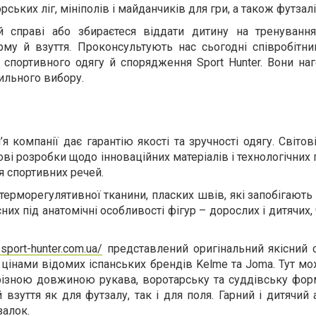
ських ліг, мініполів і майданчиків для гри, а також футзалі
 справі або збираєтеся віддати дитину на тренуванн
рму й взуття. Проконсультують нас сьогодні співробітни
спортивного одягу й спорядження Sport Hunter. Вони наг
ильного вибору.
я компанії дає гарантію якості та зручності одягу. Світов
і розробки щодо інноваційних матеріалів і технологічних 
я спортивних речей.
 терморегулятивної тканини, пласких швів, які запобігают
них під анатомічні особливості фігур – дорослих і дитячих, 
/sport-hunter.com.ua/
представлений оригінальний якісний 
цінами відомих іспанських брендів Kelme та Joma. Тут м
різною довжиною рукава, воротарську та суддівську фор
 взуття як для футзалу, так і для поля. Гарний і дитячий
залок.