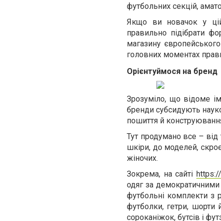
футбольних секцій, аматор
Якщо ви новачок у цій
правильно підібрати фо
магазину європейського 
головних моментах прав
Орієнтуймося на бренд
Зрозуміло, що відоме ім’
бренди субсидують науков
пошиття й конструюванн
Тут продумано все – від
шкіри, до моделей, скроє
жіночих.
Зокрема, на сайті
https:/
одяг за демократичними 
футбольні комплекти з 
футболки, гетри, шорти й
сороканіжок, бутсів і фут