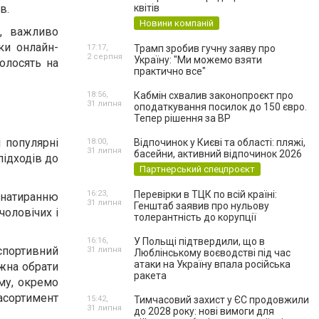
в.
квітів
Новини компаній
я, важливо
ки онлайн-
17:17,
Трамп зробив гучну заяву про
2 серпня
Україну: "Ми можемо взяти
олосять на
практично все"
18:56,
Кабмін схвалив законопроєкт про
31 липня
оподаткування посилок до 150 євро.
Тепер рішення за ВР
і популярні
18:00,
Відпочинок у Києві та області: пляжі,
31 липня
басейни, активний відпочинок 2026
підходів до
Партнерський спецпроєкт
16:23,
Перевірки в ТЦК по всій країні:
ь натиранню
31 липня
Генштаб заявив про нульову
чоловічих і
толерантність до корупції
16:16,
У Польщі підтвердили, що в
спортивний
31 липня
Люблінському воєводстві під час
атаки на Україну впала російська
ожна обрати
ракета
му, окремо
 асортимент
15:42,
Тимчасовий захист у ЄС продовжили
31 липня
до 2028 року: нові вимоги для