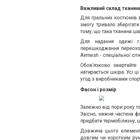
Важливий склад тканини
Для гральних костюмів в
змогу тривало зберігати
тому, що така тканина ш
Для надання одежі гл
перешкоджання переохол
Airmesh
- спеціальної сіт
Обов’язково звертайте
натирається шкіра. Усі 
угод з виробниками спор
Фасон і розмір
Залежно від пори року та 
Звісно, нижня частина 
придбати термобілизну, щ
Довжина цього елементу
довгим чи коротким рук