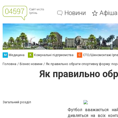
Новини
Афіша
М
Медицина
К
Комунальні підприємства
С
СТО/Шиномонтажі Ірп
Головна
Бізнес новини
Як правильно обрати спортивну форму: пор
Як правильно об
Загальний розділ
Футбол вважається най
дивляться на всіх конт