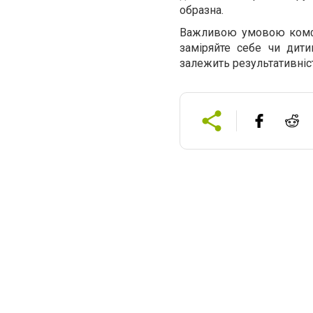
образна.
Важливою умовою комфо
заміряйте себе чи дит
залежить результативніст