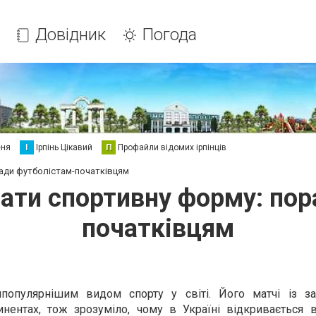
Довідник
Погода
еня
І
Ірпінь Цікавий
П
Профайли відомих ірпінців
ади футболістам-початківцям
рати спортивну форму: пор
початківцям
популярнішим видом спорту у світі. Його матчі із з
инентах, тож зрозуміло, чому в Україні відкривається 