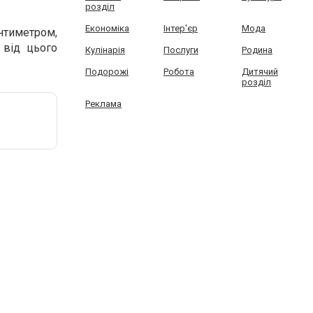
розділ
Економіка
Інтер'єр
Мода
нтиметром,
 від цього
Кулінарія
Послуги
Родина
Подорожі
Робота
Дитячий
розділ
Реклама