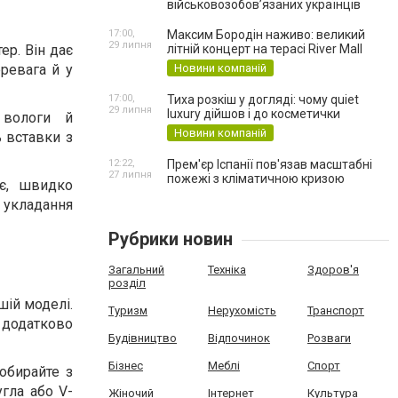
військовозобов’язаних українців
17:00,
Максим Бородін наживо: великий
29 липня
ер. Він дає
літній концерт на терасі River Mall
еревага й у
Новини компаній
17:00,
Тиха розкіш у догляді: чому quiet
29 липня
luxury дійшов і до косметички
 вологи й
Новини компаній
 вставки з
12:22,
Прем'єр Іспанії пов'язав масштабні
27 липня
пожежі з кліматичною кризою
іє, швидко
с укладання
Рубрики новин
Загальний
Техніка
Здоров'я
розділ
шій моделі.
Туризм
Нерухомість
Транспорт
 додатково
Будівництво
Відпочинок
Розваги
Бізнес
Меблі
Спорт
обирайте з
гла або V-
Жіночий
Інтернет
Культура