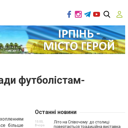
ади футболістам-
Останні новини
ахопленням
15:00,
Літо на Співочому: до столиці
все більше
Вчора
повертається традиційна виставка