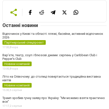
Останні новини
Відпочинок у Києві та області: пляжі, басейни, активний відпочинок
2026
Партнерський спецпроєкт
17:00,
Вчора
Вар’єте, театр, соул і блюзові джеми: серпень у Caribbean Club і
Pepper's Club
Новини компаній
13:00,
Вчора
Літо на Співочому: до столиці повертається традиційна виставка
квітів
Новини компаній
15:00,
5 серпня
Трамп зробив гучну заяву про Україну: "Ми можемо взяти практично
все"
17:17,
2 серпня