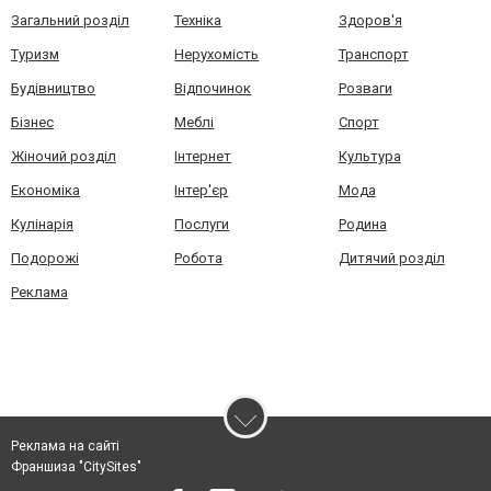
Загальний розділ
Техніка
Здоров'я
Туризм
Нерухомість
Транспорт
Будівництво
Відпочинок
Розваги
Бізнес
Меблі
Спорт
Жіночий розділ
Інтернет
Культура
Економіка
Інтер'єр
Мода
Кулінарія
Послуги
Родина
Подорожі
Робота
Дитячий розділ
Реклама
Реклама на сайті
Франшиза "CitySites"