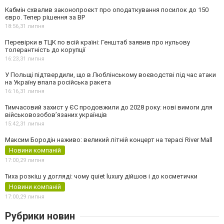
Кабмін схвалив законопроєкт про оподаткування посилок до 150
євро. Тепер рішення за ВР
18:56,
31 липня
Перевірки в ТЦК по всій країні: Генштаб заявив про нульову
толерантність до корупції
16:23,
31 липня
У Польщі підтвердили, що в Люблінському воєводстві під час атаки
на Україну впала російська ракета
16:16,
31 липня
Тимчасовий захист у ЄС продовжили до 2028 року: нові вимоги для
військовозобов’язаних українців
15:42,
31 липня
Максим Бородін наживо: великий літній концерт на терасі River Mall
Новини компаній
17:00,
29 липня
Тиха розкіш у догляді: чому quiet luxury дійшов і до косметички
Новини компаній
17:00,
29 липня
Рубрики новин