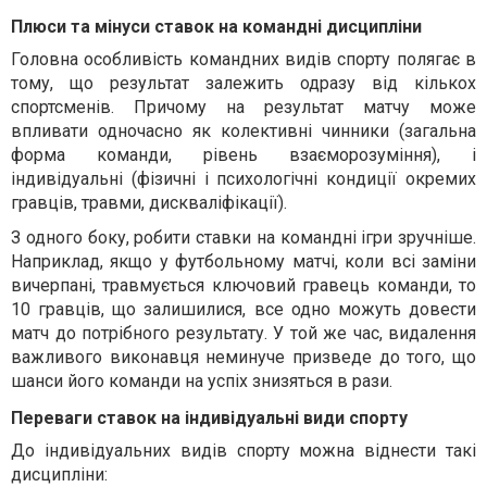
Плюси та мінуси ставок на командні дисципліни
Головна особливість командних видів спорту полягає в
тому, що результат залежить одразу від кількох
спортсменів. Причому на результат матчу може
впливати одночасно як колективні чинники (загальна
форма команди, рівень взаєморозуміння), і
індивідуальні (фізичні і психологічні кондиції окремих
гравців, травми, дискваліфікації).
З одного боку, робити ставки на командні ігри зручніше.
Наприклад, якщо у футбольному матчі, коли всі заміни
вичерпані, травмується ключовий гравець команди, то
10 гравців, що залишилися, все одно можуть довести
матч до потрібного результату. У той же час, видалення
важливого виконавця неминуче призведе до того, що
шанси його команди на успіх знизяться в рази.
Переваги ставок на індивідуальні види спорту
До індивідуальних видів спорту можна віднести такі
дисципліни: