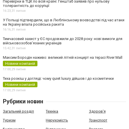
Перевірки в ТЦК по всій країні: Генштаб заявив про нульову
толерантність до корупції
16:23,
31 липня
У Польщі підтвердили, що в Люблінському воєводстві під час атаки
на Україну впала російська ракета
16:16,
31 липня
Тимчасовий захист у ЄС продовжили до 2028 року: нові вимоги для
військовозобов’язаних українців
15:42,
31 липня
Максим Бородін наживо: великий літній концерт на терасі River Mall
Новини компаній
17:00,
29 липня
Тиха розкіш у догляді: чому quiet luxury дійшов і до косметички
Новини компаній
17:00,
29 липня
Рубрики новин
Загальний розділ
Техніка
Здоров'я
Туризм
Нерухомість
Транспорт