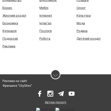
Будівництво
Відпочинок
Розваги
Бізнес
Меблі
Спорт
Жіночий розділ
Інтернет
Культура
Економіка
Інтер'єр
Мода
Кулінарія
Послуги
Родина
Подорожі
Робота
Дитячий розділ
Реклама
Реклама на сайті
Франшиза "CitySites"
Автори проєкту