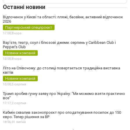
Останні новини
Відпочинок у Києві та області: пляжі, басейни, активний відпочинок
2026
Партнерський спецпроєкт
17:00,
Вчора
Вар’єте, театр, соул і блюзові джеми: серпень у Caribbean Club і
Pepper's Club
Новини компаній
13:00,
Вчора
Літо на Співочому: до столиці повертається традиційна виставка
квітів
Новини компаній
15:00,
5 серпня
Трамп зробив гучну заяву про Україну: "Ми можемо взяти практично
все"
17:17,
2 серпня
Кабмін схвалив законопроєкт про оподаткування посилок до 150
євро. Тепер рішення за ВР
18:56,
31 липня