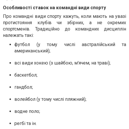
Особливості ставок на командні види спорту
Про командні види спорту кажуть, коли мають на увазі
протистояння клубів чи збірних, а не окремих
спортсменів. Традиційно до командних дисциплін
належать такі:
футбол (у тому числі австралійський та
американський);
всі види хокею (з шайбою, м'ячем, на траві);
баскетбол;
гандбол;
волейбол (у тому числі пляжний);
водне поло;
регбі та ін.