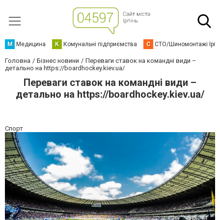
М
Медицина
К
Комунальні підприємства
С
СТО/Шиномонтажі Ірп
Головна
Бізнес новини
Переваги ставок на командні види –
детально на https://boardhockey.kiev.ua/
Переваги ставок на командні види –
детально на https://boardhockey.kiev.ua/
Спорт