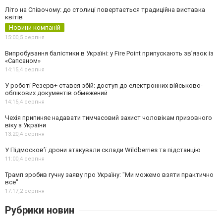
Літо на Співочому: до столиці повертається традиційна виставка
квітів
Новини компаній
15:00,
5 серпня
Випробування балістики в Україні: у Fire Point припускають зв’язок із
«Сапсаном»
14:15,
4 серпня
У роботі Резерв+ стався збій: доступ до електронних військово-
облікових документів обмежений
14:15,
4 серпня
Чехія припиняє надавати тимчасовий захист чоловікам призовного
віку з України
13:20,
4 серпня
У Підмосков’ї дрони атакували склади Wildberries та підстанцію
11:00,
4 серпня
Трамп зробив гучну заяву про Україну: "Ми можемо взяти практично
все"
17:17,
2 серпня
Рубрики новин