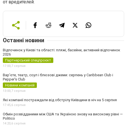
от вредителей.
Останні новини
Відпочинок у Києві та області: пляжі, басейни, активний відпочинок
2026
Партнерський спецпроєкт
17:00,
7 серпня
Вар’єте, театр, соул і блюзові джеми: серпень у Caribbean Club і
Pepper's Club
Новини компаній
13:00,
7 серпня
Які компанії постраждали від обстрілу Київщини в ніч на 5 серпня
17:45,
6 серпня
Обмін розвідданими між США та Україною знову на високому рівні —
Politico
14:20,
6 серпня