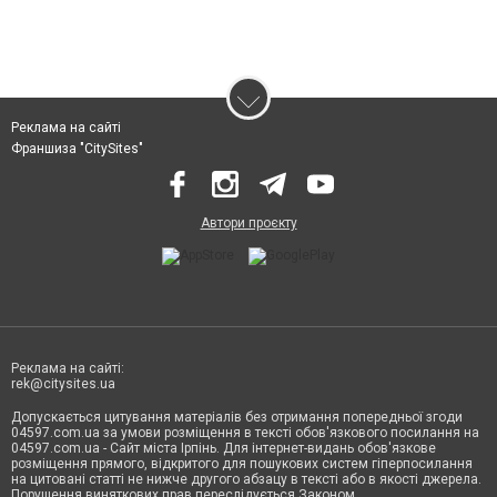
Реклама на сайті
Франшиза "CitySites"
Автори проєкту
Реклама на сайті:
rek@citysites.ua
Допускається цитування матеріалів без отримання попередньої згоди
04597.com.ua за умови розміщення в тексті обов'язкового посилання на
04597.com.ua - Сайт міста Ірпінь. Для інтернет-видань обов'язкове
розміщення прямого, відкритого для пошукових систем гіперпосилання
на цитовані статті не нижче другого абзацу в тексті або в якості джерела.
Порушення виняткових прав переслідується Законом.