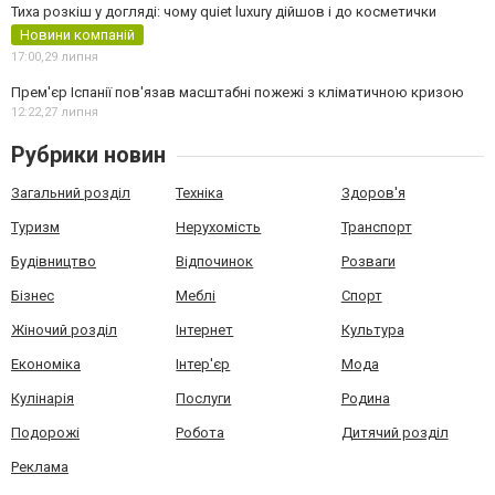
Тиха розкіш у догляді: чому quiet luxury дійшов і до косметички
Новини компаній
17:00,
29 липня
Прем'єр Іспанії пов'язав масштабні пожежі з кліматичною кризою
12:22,
27 липня
Рубрики новин
Загальний розділ
Техніка
Здоров'я
Туризм
Нерухомість
Транспорт
Будівництво
Відпочинок
Розваги
Бізнес
Меблі
Спорт
Жіночий розділ
Інтернет
Культура
Економіка
Інтер'єр
Мода
Кулінарія
Послуги
Родина
Подорожі
Робота
Дитячий розділ
Реклама