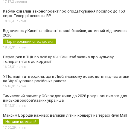
17:17,
2 серпня
Кабмін схвалив законопроєкт про оподаткування посилок до 150
євро. Тепер рішення за ВР
18:56,
31 липня
Відпочинок у Києві та області: пляжі, басейни, активний відпочинок
2026
Партнерський спецпроєкт
18:00,
31 липня
Перевірки в ТЦК по всій країні: Генштаб заявив про нульову
толерантність до корупції
16:23,
31 липня
У Польщі підтвердили, що в Люблінському воєводстві під час атаки
на Україну впала російська ракета
16:16,
31 липня
Тимчасовий захист у ЄС продовжили до 2028 року: нові вимоги для
військовозобов’язаних українців
15:42,
31 липня
Максим Бородін наживо: великий літній концерт на терасі River Mall
Новини компаній
17:00,
29 липня