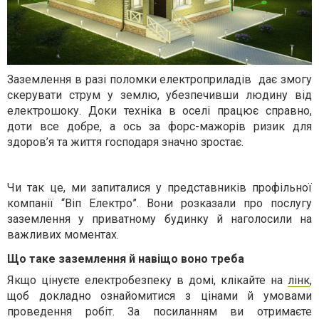
Заземлення в разі поломки електроприладів дає змогу
скерувати струм у землю, убезпечивши людину від
електрошоку. Доки техніка в оселі працює справно,
доти все добре, а ось за форс-мажорів ризик для
здоров’я та життя господаря значно зростає.
Чи так це, ми запиталися у представників профільної
компанії “Віп Електро”. Вони розказали про послугу
заземлення у приватному будинку й наголосили на
важливих моментах.
Що таке заземлення й навіщо воно треба
Якщо цінуєте електробезпеку в домі, клікайте на
лінк
,
щоб докладно ознайомитися з цінами й умовами
проведення робіт. За посиланням ви отримаєте