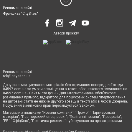
Реклама на сайті
Франшиза "CitySites"
Автори проєкту
Реклама на сайті:
rek@citysites.ua
Допускається цитування матеріалів без отримання попередньої згоди
04597.com.ua за умови розміщення в тексті обов'язкового посилання на
04597.com.ua - Сайт міста Ірпінь. Для інтернет-видань обов'язкове
розміщення прямого, відкритого для пошукових систем гіперпосилання
на цитовані статті не нижче другого абзацу в тексті або в якості джерела.
Порушення виняткових прав переслідується Законом.
Матеріали з плашками "Новини компаній", "Промо", "Партнерський
матеріал", "Партнерський спецпроєкт", "Політичні новини", "Пресреліз",
"PR", "Офіційно", "Політична реклама" публікуються на правах реклами.