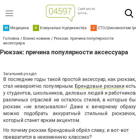
М
Медицина
К
Комунальні підприємства
С
СТО/Шиномонтажі Ірп
Головна
Бізнес новини
Рюкзак: причина популярности
аксессуара
Рюкзак: причина популярности аксессуара
Загальний розділ
В последние годы такой простой аксессуар, как рюкзак,
стал невероятно популярным.
Брендовые рюкзаки
есть
у студентов, школьников, деловых людей и работников
различных отраслей: не осталось стилей, в которые бы
рюкзак «не вписывался»! Даже к вечернему образу
можно подобрать аккуратный стильный рюкзачок,
который станет ярким акцентом.
Но почему рюкзак брендовый обрёл славу, и вот-вот
превратится в неизменную классику?