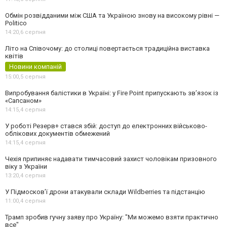
Обмін розвідданими між США та Україною знову на високому рівні —
Politico
14:20,
6 серпня
Літо на Співочому: до столиці повертається традиційна виставка
квітів
Новини компаній
15:00,
5 серпня
Випробування балістики в Україні: у Fire Point припускають зв’язок із
«Сапсаном»
14:15,
4 серпня
У роботі Резерв+ стався збій: доступ до електронних військово-
облікових документів обмежений
14:15,
4 серпня
Чехія припиняє надавати тимчасовий захист чоловікам призовного
віку з України
13:20,
4 серпня
У Підмосков’ї дрони атакували склади Wildberries та підстанцію
11:00,
4 серпня
Трамп зробив гучну заяву про Україну: "Ми можемо взяти практично
все"