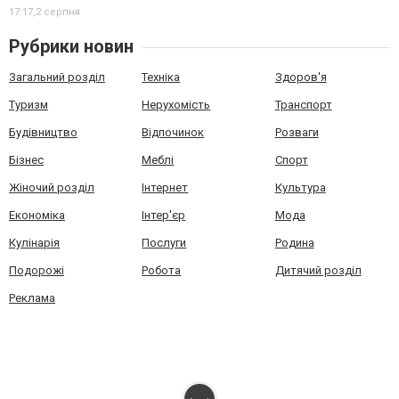
17:17,
2 серпня
Рубрики новин
Загальний розділ
Техніка
Здоров'я
Туризм
Нерухомість
Транспорт
Будівництво
Відпочинок
Розваги
Бізнес
Меблі
Спорт
Жіночий розділ
Інтернет
Культура
Економіка
Інтер'єр
Мода
Кулінарія
Послуги
Родина
Подорожі
Робота
Дитячий розділ
Реклама