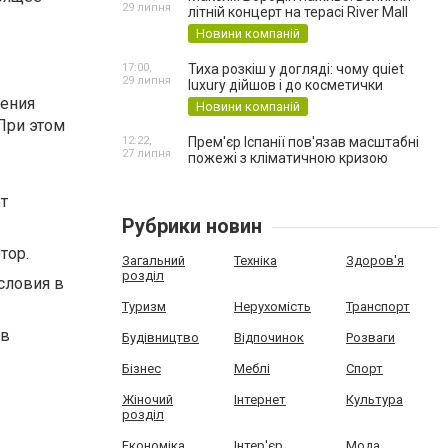
29 липня
літній концерт на терасі River Mall
Новини компаній
17:00,
Тиха розкіш у догляді: чому quiet
29 липня
luxury дійшов і до косметички
щения
Новини компаній
При этом
12:22,
Прем'єр Іспанії пов'язав масштабні
27 липня
пожежі з кліматичною кризою
т
Рубрики новин
тор.
Загальний
Техніка
Здоров'я
розділ
словия в
Туризм
Нерухомість
Транспорт
 в
Будівництво
Відпочинок
Розваги
Бізнес
Меблі
Спорт
Жіночий
Інтернет
Культура
розділ
Економіка
Інтер'єр
Мода