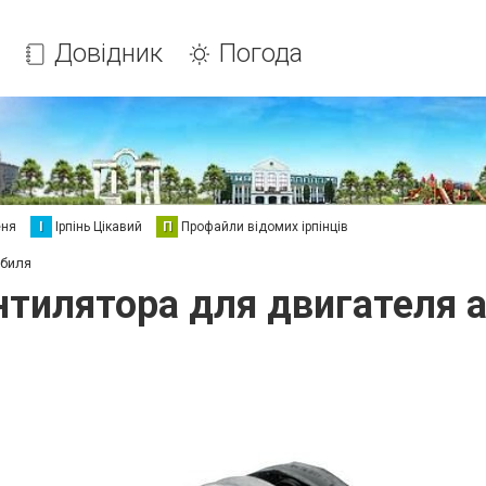
Довідник
Погода
еня
І
Ірпінь Цікавий
П
Профайли відомих ірпінців
обиля
нтилятора для двигателя 