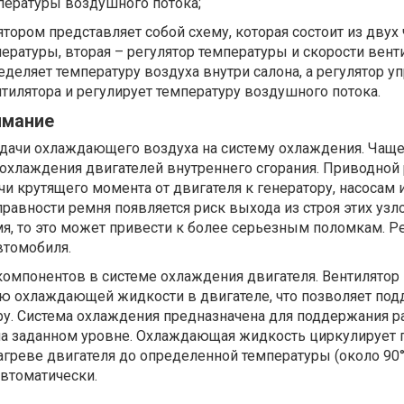
пературы воздушного потока;
тором представляет собой схему, которая состоит из двух 
пературы, вторая – регулятор температуры и скорости вент
деляет температуру воздуха внутри салона, а регулятор у
илятора и регулирует температуру воздушного потока.
имание
одачи охлаждающего воздуха на систему охлаждения. Чаще
 охлаждения двигателей внутреннего сгорания. Приводной
чи крутящего момента от двигателя к генератору, насосам 
правности ремня появляется риск выхода из строя этих узло
, то это может привести к более серьезным поломкам. Ре
втомобиля.
компонентов в системе охлаждения двигателя. Вентилятор
ю охлаждающей жидкости в двигателе, что позволяет по
у. Система охлаждения предназначена для поддержания р
на заданном уровне. Охлаждающая жидкость циркулирует 
агреве двигателя до определенной температуры (около 90°
автоматически.