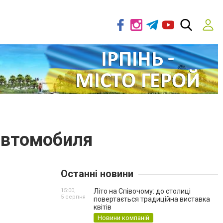
автомобиля
Останні новини
15:00,
Літо на Співочому: до столиці
5 серпня
повертається традиційна виставка
квітів
Новини компаній