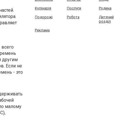
Кулінарія
Послуги
Родина
частей.
илятора.
Подорожі
Робота
Дитячий
розділ
правляет
Реклама
 всего
 ремень
и другим
в. Если не
мень - это
ддерживать
абочей
по малому
C),