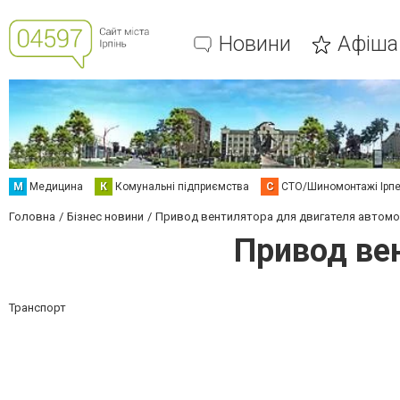
Новини
Афіша
М
Медицина
К
Комунальні підприємства
С
СТО/Шиномонтажі Ірп
Головна
Бізнес новини
Привод вентилятора для двигателя автом
Привод ве
Транспорт