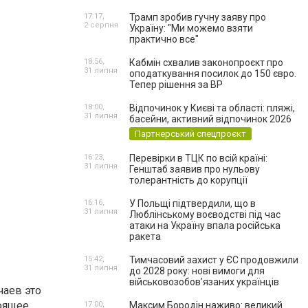
17:17,
Трамп зробив гучну заяву про
2 серпня
Україну: "Ми можемо взяти
практично все"
18:56,
Кабмін схвалив законопроєкт про
31 липня
оподаткування посилок до 150 євро.
Тепер рішення за ВР
18:00,
Відпочинок у Києві та області: пляжі,
31 липня
басейни, активний відпочинок 2026
Партнерський спецпроєкт
16:23,
Перевірки в ТЦК по всій країні:
31 липня
Генштаб заявив про нульову
толерантність до корупції
16:16,
У Польщі підтвердили, що в
31 липня
Люблінському воєводстві під час
атаки на Україну впала російська
ракета
15:42,
Тимчасовий захист у ЄС продовжили
31 липня
до 2028 року: нові вимоги для
військовозобов’язаних українців
чаев это
тоящее
17:00,
Максим Бородін наживо: великий