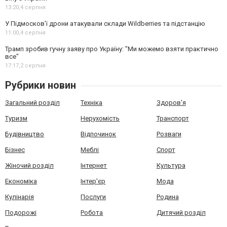
13:20,
4 серпня
У Підмосков’ї дрони атакували склади Wildberries та підстанцію
11:00,
4 серпня
Трамп зробив гучну заяву про Україну: "Ми можемо взяти практично
все"
17:17,
2 серпня
Рубрики новин
Загальний розділ
Техніка
Здоров'я
Туризм
Нерухомість
Транспорт
Будівництво
Відпочинок
Розваги
Бізнес
Меблі
Спорт
Жіночий розділ
Інтернет
Культура
Економіка
Інтер'єр
Мода
Кулінарія
Послуги
Родина
Подорожі
Робота
Дитячий розділ