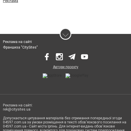
Реклама
Реклама на сайті
Франшиза "CitySites"
Автори проєкту
Реклама на сайті:
rek@citysites.ua
Допускається цитування матеріалів без отримання попередньої згоди
04597.com.ua за умови розміщення в тексті обов'язкового посилання на
04597.com.ua - Сайт міста Ірпінь. Для інтернет-видань обов'язкове
розміщення прямого, відкритого для пошукових систем гіперпосилання