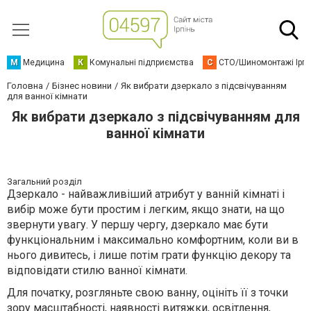
М
Медицина
К
Комунальні підприємства
С
СТО/Шиномонтажі Ірп
Головна
Бізнес новини
Як вибрати дзеркало з підсвічуванням
для ванної кімнати
Як вибрати дзеркало з підсвічуванням для
ванної кімнати
Загальний розділ
Дзеркало - найважливіший атрибут у ванній кімнаті і
вибір може бути простим і легким, якщо знати, на що
звернути увагу. У першу чергу, дзеркало має бути
функціональним і максимально комфортним, коли ви в
нього дивитесь, і лише потім грати функцію декору та
відповідати стилю ванної кімнати.
Для початку, розгляньте свою ванну, оцініть її з точки
зору масштабності, наявності витяжки, освітлення,