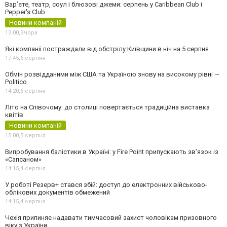
Вар’єте, театр, соул і блюзові джеми: серпень у Caribbean Club і
Pepper's Club
Новини компаній
13:00,
Вчора
Які компанії постраждали від обстрілу Київщини в ніч на 5 серпня
17:45,
6 серпня
Обмін розвідданими між США та Україною знову на високому рівні —
Politico
14:20,
6 серпня
Літо на Співочому: до столиці повертається традиційна виставка
квітів
Новини компаній
15:00,
5 серпня
Випробування балістики в Україні: у Fire Point припускають зв’язок із
«Сапсаном»
14:15,
4 серпня
У роботі Резерв+ стався збій: доступ до електронних військово-
облікових документів обмежений
14:15,
4 серпня
Чехія припиняє надавати тимчасовий захист чоловікам призовного
віку з України