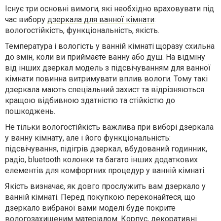
Існує три основні вимоги, які необхідно враховувати під
час вибору
дзеркала для ванної кімнати
:
вологостійкість, функціональність, якість.
Температура і вологість у ванній кімнаті щоразу схильна
до змін, коли ви приймаєте ванну або душ. На відміну
від інших дзеркал модель з підсвічуванням для ванної
кімнати повинна витримувати вплив вологи. Тому такі
дзеркала мають спеціальний захист та відрізняються
кращою відбивною здатністю та стійкістю до
пошкоджень.
Не тільки вологостійкість важлива при виборі дзеркала
у ванну кімнату, але і його функціональність:
підсвічування, підігрів дзеркал, вбудований годинник,
радіо, bluetooth колонки та багато інших додаткових
елементів для комфортних процедур у ванній кімнаті.
Якість визначає, як довго прослужить вам дзеркало у
ванній кімнаті. Перед покупкою переконайтеся, що
дзеркало вибраної вами моделі буде покрите
вологозахищеним матеріалом. Корпус, декоративні