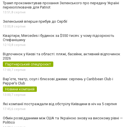
Трамп прокоментував прохання Зеленського про передачу Україні
перехоплювачів для Patriot
13:51,
8 серпня
Зеленський вперше прибув до Сербії
13:00,
8 серпня
Квартири, Mercedes і будинок за $550 тисяч: у чому підозрюють
Стефанішину
12:10,
8 серпня
Відпочинок у Києві та області: пляжі, басейни, активний відпочинок
2026
Партнерський спецпроєкт
17:00,
7 серпня
Вар’єте, театр, соул і блюзові джеми: серпень у Caribbean Club і
Pepper's Club
Новини компаній
13:00,
7 серпня
Які компанії постраждали від обстрілу Київщини в ніч на 5 серпня
17:45,
6 серпня
Обмін розвідданими між США та Україною знову на високому рівні —
Politico