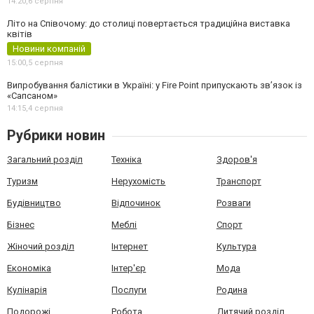
14:20,
6 серпня
Літо на Співочому: до столиці повертається традиційна виставка
квітів
Новини компаній
15:00,
5 серпня
Випробування балістики в Україні: у Fire Point припускають зв’язок із
«Сапсаном»
14:15,
4 серпня
Рубрики новин
Загальний розділ
Техніка
Здоров'я
Туризм
Нерухомість
Транспорт
Будівництво
Відпочинок
Розваги
Бізнес
Меблі
Спорт
Жіночий розділ
Інтернет
Культура
Економіка
Інтер'єр
Мода
Кулінарія
Послуги
Родина
Подорожі
Робота
Дитячий розділ