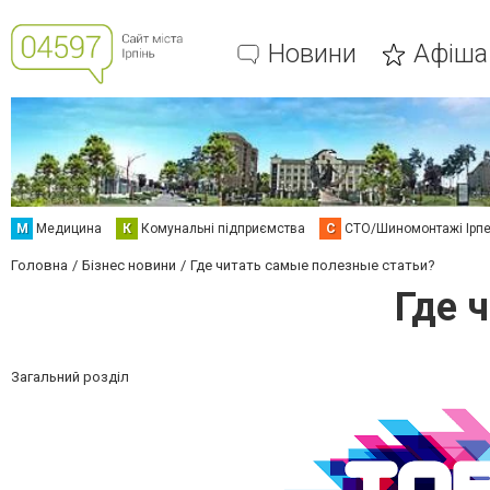
Новини
Афіша
М
Медицина
К
Комунальні підприємства
С
СТО/Шиномонтажі Ірп
Головна
Бізнес новини
Где читать самые полезные статьи?
Где 
Загальний розділ