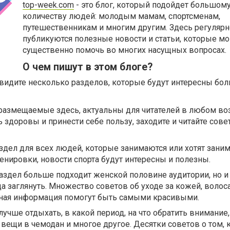
top-week.com
- это блог, который подойдет большом
количеству людей: молодым мамам, спортсменам,
путешественникам и многим другим. Здесь регулярн
публикуются полезные новости и статьи, которые мо
существенно помочь во многих насущных вопросах.
О чем пишут в этом блоге?
 увидите несколько разделов, которые будут интересны бо
 размещаемые здесь, актуальны для читателей в любом воз
ь здоровы и принести себе пользу, заходите и читайте сов
аздел для всех людей, которые занимаются или хотят зани
ренировки, новости спорта будут интересны и полезны.
аздел больше подходит женской половине аудитории, но 
а заглянуть. Множество советов об уходе за кожей, волоса
зная информация помогут быть самыми красивыми.
лучше отдыхать, в какой период, на что обратить внимание,
вещи в чемодан и многое другое. Десятки советов о том, 