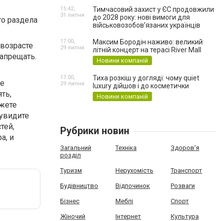
15:42,
Тимчасовий захист у ЄС продовжили
31 липня
до 2028 року: нові вимоги для
го раздела
військовозобов’язаних українців
17:00,
Максим Бородін наживо: великий
 возрасте
29 липня
літній концерт на терасі River Mall
запрещать.
Новини компаній
17:00,
Тиха розкіш у догляді: чому quiet
ые
29 липня
luxury дійшов і до косметички
ть,
Новини компаній
ожете
 увидите
тей,
Рубрики новин
а, и
Загальний
Техніка
Здоров'я
розділ
Туризм
Нерухомість
Транспорт
Будівництво
Відпочинок
Розваги
Бізнес
Меблі
Спорт
Жіночий
Інтернет
Культура