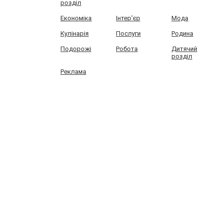
розділ
Економіка
Інтер'єр
Мода
Кулінарія
Послуги
Родина
Подорожі
Робота
Дитячий
розділ
Реклама