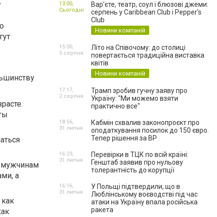
у
13:00,
Вар’єте, театр, соул і блюзові джеми:
Сьогодні
серпень у Caribbean Club і Pepper's
Club
о
Новини компаній
гут
15:00,
Літо на Співочому: до столиці
5 серпня
повертається традиційна виставка
квітів
Новини компаній
льшинству
17:17,
Трамп зробив гучну заяву про
2 серпня
Україну: "Ми можемо взяти
расте.
практично все"
еты
18:56,
Кабмін схвалив законопроєкт про
31 липня
оподаткування посилок до 150 євро.
Тепер рішення за ВР
маться
16:23,
Перевірки в ТЦК по всій країні:
31 липня
Генштаб заявив про нульову
и мужчинам
толерантність до корупції
ми, а
16:16,
У Польщі підтвердили, що в
31 липня
Люблінському воєводстві під час
 как
атаки на Україну впала російська
ракета
как