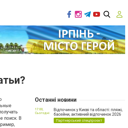
атьи?
Останні новини
ю
льные
17:00,
Відпочинок у Києві та області: пляжі,
получать
Сьогодні
басейни, активний відпочинок 2026
е поиск. В
Партнерський спецпроєкт
пример,