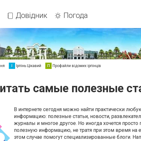
Довідник
Погода
еня
І
Ірпінь Цікавий
П
Профайли відомих ірпінців
читать самые полезные ст
В интернете сегодня можно найти практически любу
информацию: полезные статьи, новости, развлекате
журналы и многое другое. Но иногда хочется просто 
полезную информацию, не тратя при этом время на е
этом случае помогут специализированные блоги. На