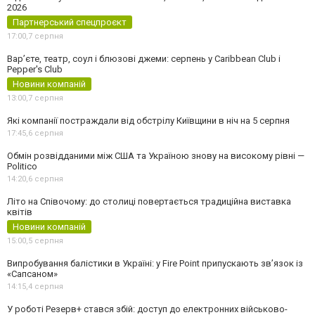
2026
Партнерський спецпроєкт
17:00,
7 серпня
Вар’єте, театр, соул і блюзові джеми: серпень у Caribbean Club і
Pepper's Club
Новини компаній
13:00,
7 серпня
Які компанії постраждали від обстрілу Київщини в ніч на 5 серпня
17:45,
6 серпня
Обмін розвідданими між США та Україною знову на високому рівні —
Politico
14:20,
6 серпня
Літо на Співочому: до столиці повертається традиційна виставка
квітів
Новини компаній
15:00,
5 серпня
Випробування балістики в Україні: у Fire Point припускають зв’язок із
«Сапсаном»
14:15,
4 серпня
У роботі Резерв+ стався збій: доступ до електронних військово-