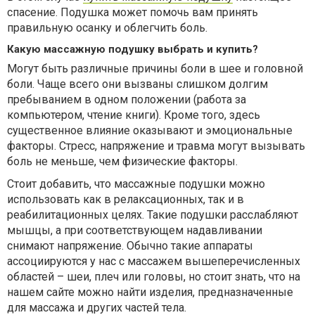
спасение.
П
одушка может помочь
в
ам принять
правильную осанку и облегчить боль.
Какую массажную подушку выбрать и купить?
Могут быть различные причины боли в шее и головной
боли. Чаще всего они вызваны слишком долгим
пребыванием в одном положении (работа за
компьютером, чтение книги). Кроме того, здесь
существенное влияние оказывают и эмоциональные
факторы. Стресс, напряжение и травма могут вызывать
боль не меньше, чем физические факторы.
С
тоит добавить, что массажные подушки можно
использовать как в релаксационных, так и в
реабилитационных целях. Такие подушки расслабляют
мышцы, а при соответствующем надавливании
снимают напряжение. Обычно такие аппараты
ассоциируются у нас с массажем вышеперечисленных
областей – шеи, плеч или головы, но стоит знать, что на
нашем
сайт
е можно найти изделия, предназначенные
для массажа и других частей тела.