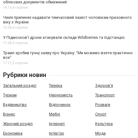
облікових документів обмежений
14:15,
4 серпня
Чехія припиняє надавати тимчасовий захист чоловікам призовного
віку з України
13:20,
4 серпня
У Підмосков’ї дрони атакували склади Wildberries та підстанцію
11:00,
4 серпня
Трамп зробив гучну заяву про Україну: "Ми можемо взяти практично
все"
17:17,
2 серпня
Рубрики новин
Загальний розділ
Техніка
Здоров'я
Туризм
Нерухомість
Транспорт
Будівництво
Відпочинок
Розваги
Бізнес
Меблі
Спорт
Жіночий розділ
Інтернет
Культура
Економіка
Інтер'єр
Мода