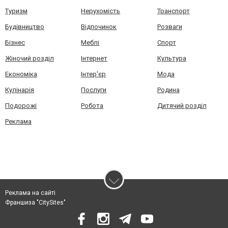
Туризм
Нерухомість
Транспорт
Будівництво
Відпочинок
Розваги
Бізнес
Меблі
Спорт
Жіночий розділ
Інтернет
Культура
Економіка
Інтер'єр
Мода
Кулінарія
Послуги
Родина
Подорожі
Робота
Дитячий розділ
Реклама
Реклама на сайті
Франшиза "CitySites"