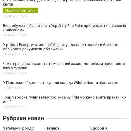
квітів
Новини компаній
15:00,
5 серпня
Випробування балістики в Україні: у Fire Point припускають зв’язок із
«Сапсаном»
14:15,
4 серпня
У роботі Резерв+ стався збій: доступ до електронних військово-
облікових документів обмежений
14:15,
4 серпня
Чехія припиняє надавати тимчасовий захист чоловікам призовного
віку з України
13:20,
4 серпня
У Підмосков’ї дрони атакували склади Wildberries та підстанцію
11:00,
4 серпня
Трамп зробив гучну заяву про Україну: "Ми можемо взяти практично
все"
17:17,
2 серпня
Рубрики новин
Загальний розділ
Техніка
Здоров'я