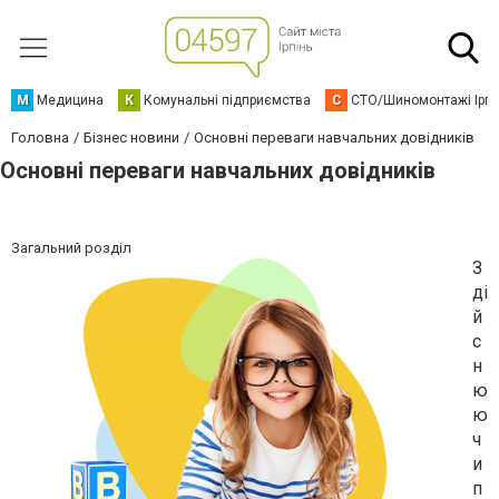
М
Медицина
К
Комунальні підприємства
С
СТО/Шиномонтажі Ірп
Головна
Бізнес новини
Основні переваги навчальних довідників
Основні переваги навчальних довідників
Загальний розділ
З
ді
й
с
н
ю
ю
ч
и
п