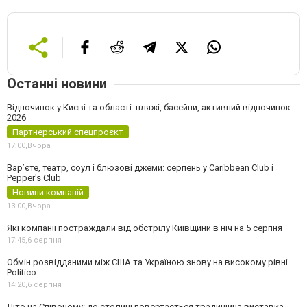
Останні новини
Відпочинок у Києві та області: пляжі, басейни, активний відпочинок
2026
Партнерський спецпроєкт
17:00,
Вчора
Вар’єте, театр, соул і блюзові джеми: серпень у Caribbean Club і
Pepper's Club
Новини компаній
13:00,
Вчора
Які компанії постраждали від обстрілу Київщини в ніч на 5 серпня
17:45,
6 серпня
Обмін розвідданими між США та Україною знову на високому рівні —
Politico
14:20,
6 серпня
Літо на Співочому: до столиці повертається традиційна виставка