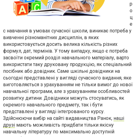
р
о
ц
е
с навчання в умовах сучасної школи, виникає потреба у
вивченні різноманітних дисциплін, в яких
використовується досить велика кількість різних
формул, дат, термінів. У тому випадку, якщо є потреба
засвоїти окремий розділ навчального матеріалу, варто
використати таку друковану продукцію, як спеціальний
посібник або довідник. Саме шкільні довідники на
сьогодні представлені у вигляді сучасного видання, яке
виготовляється з урахуванням не тільки вимог до нової
навчальної програми, але з урахуванням особливостей
розвитку дитини. Довідники можуть стосуватись, як
окремого навчального предмету, так і бути
представлені у вигляді інтегрованого курсу.
Здійснюючи вибір на сайті видавництва Ранок,
наші
друзі
мають можливість придбати тільки якісну
навчальну літературу по максимально доступній